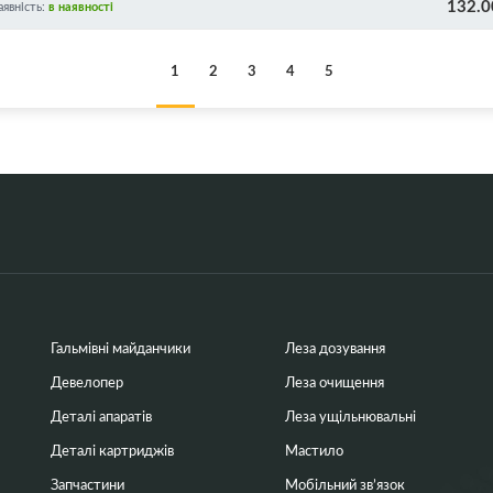
132.0
150X/CF244A
аявність:
в наявності
1
2
3
4
5
Гальмівні майданчики
Леза дозування
Девелопер
Леза очищення
Деталі апаратів
Леза ущільнювальні
Деталі картриджів
Мастило
Запчастини
Мобільний зв’язок