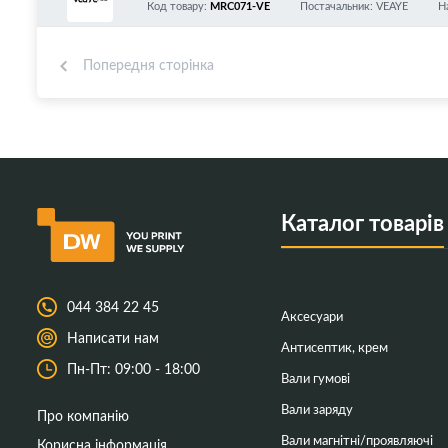
071/Canon 072/W1360A/136A/W1500A/150A/
Код товару:
MRC071-VE
Постачальник: VEAYE
Н
Попередня сторінка
Каталог товарів
044 384 22 45
Аксесуари
Написати нам
Антисептик, крем
Пн-Пт: 09:00 - 18:00
Вали гумові
Вали заряду
Про компанію
Вали магнітні/проявляючі
Корисна інформація