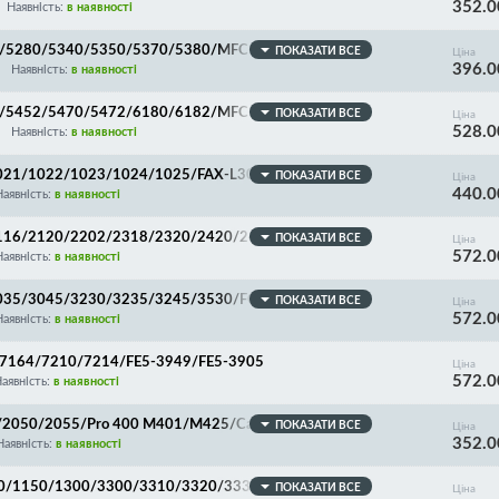
352.0
5
Наявність:
в наявності
70/5280/5340/5350/5370/5380/MFC-8370/8380/846
ПОКАЗАТИ ВСЕ
Ціна
396.0
onica Minolta Bizhub 20/20P
Наявність:
в наявності
50/5452/5470/5472/6180/6182/MFC-8510/8512/851
ПОКАЗАТИ ВСЕ
Ціна
528.0
52/DCP-8110/8112/8150/8152/8155/8157/8250
Наявність:
в наявності
/1021/1022/1023/1024/1025/FAX-L3000/MF6530/653
ПОКАЗАТИ ВСЕ
Ціна
440.0
Наявність:
в наявності
/2116/2120/2202/2318/2320/2420/2422/2425/MF712
ПОКАЗАТИ ВСЕ
Ціна
572.0
Наявність:
в наявності
3035/3045/3230/3235/3245/3530/FC6-7207/FC5-72
ПОКАЗАТИ ВСЕ
Ціна
572.0
Наявність:
в наявності
/7164/7210/7214/FE5-3949/FE5-3905
Ціна
572.0
аявність:
в наявності
0/2050/2055/Pro 400 M401/M425/Canon MF418/419/
ПОКАЗАТИ ВСЕ
Ціна
352.0
/LBP-251/252/253/6300/6310/6650/6653/6654/66
Наявність:
в наявності
C1-3685
220/1150/1300/3300/3310/3320/3330/3380/LBP121
ПОКАЗАТИ ВСЕ
Ціна