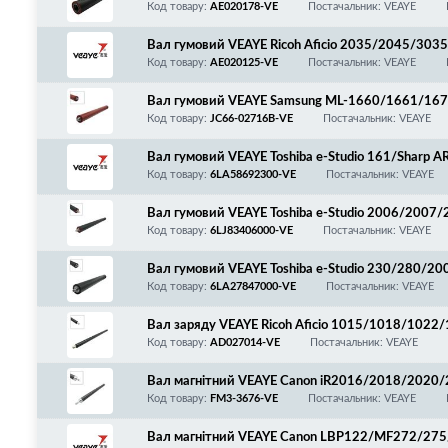
8
Код товару:
AE020178-VE
Постачальник: VEAYE
Вал гумовий VEAYE Ricoh Aficio 2035/2045/30
Код товару:
AE020125-VE
Постачальник: VEAYE
Вал гумовий VEAYE Samsung ML-1660/1661/1
60/2165/2167/2168/Xpress M2020/2022/2026
Код товару:
JC66-02716B-VE
Постачальник: VEAYE
0/3305/4195/SL-C460FW/Xerox WC 3025/Phase
Вал гумовий VEAYE Toshiba e-Studio 161/Shar
20/5316/5320/6LA58692300/NROLR0031QS
Код товару:
6LA58692300-VE
Постачальник: VEAYE
Вал гумовий VEAYE Toshiba e-Studio 2006/20
07/2809
Код товару:
6LJ83406000-VE
Постачальник: VEAYE
Вал гумовий VEAYE Toshiba e-Studio 230/280
LA27847000
Код товару:
6LA27847000-VE
Постачальник: VEAYE
Вал заряду VEAYE Ricoh Aficio 1015/1018/10
600/1800/1900/2000/2001/2014/2352/2500/
Код товару:
AD027014-VE
Постачальник: VEAYE
0/3054/3350/3351/3352/3353/Gestetner DS
510
Вал магнітний VEAYE Canon iR2016/2018/202
FM3-3676
Код товару:
FM3-3676-VE
Постачальник: VEAYE
Вал магнітний VEAYE Canon LBP122/MF272/275