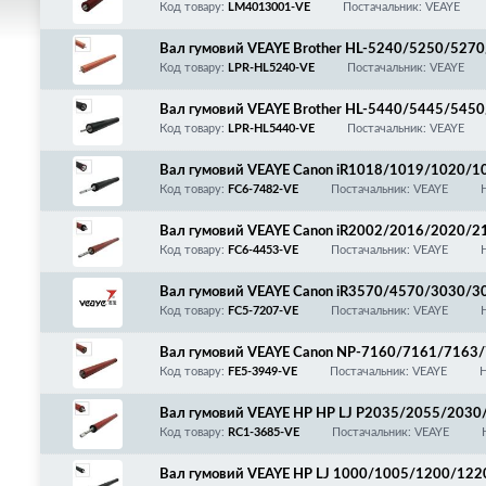
0/7820/9760/9860/9880/DCP-7010/7020/702
Код товару:
LM4013001-VE
Постачальник: VEAYE
Вал гумовий VEAYE Brother HL-5240/5250/52
0/8480/8680/8880/8890/DCP-8070/8080/8085/K
Код товару:
LPR-HL5240-VE
Постачальник: VEAYE
Вал гумовий VEAYE Brother HL-5440/5445/54
5/8520/8710/8712/8810/8910/8912/8950/89
Код товару:
LPR-HL5440-VE
Постачальник: VEAYE
Вал гумовий VEAYE Canon iR1018/1019/1020
1/6540/6550/6560/6570/6580
Код товару:
FC6-7482-VE
Постачальник: VEAYE
Вал гумовий VEAYE Canon iR2002/2016/2020
0/7170/7280
Код товару:
FC6-4453-VE
Постачальник: VEAYE
Вал гумовий VEAYE Canon iR3570/4570/3030/
07
Код товару:
FC5-7207-VE
Постачальник: VEAYE
Вал гумовий VEAYE Canon NP-7160/7161/7163
Код товару:
FE5-3949-VE
Постачальник: VEAYE
Н
Вал гумовий VEAYE HP HP LJ P2035/2055/203
416/411/MF5840/5930/5940/5950/5960/5980
Код товару:
RC1-3685-VE
Постачальник: VEAYE
70/6680/iR1033/1133/LPR-P2035/LPR-M401/R
Вал гумовий VEAYE HP LJ 1000/1005/1200/1