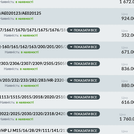
1 672.
Наявність:
в наявності
35/AE020123/AE020125
Ціна
924.0
Наявність:
в наявності
677/1667/1670/1671/1675/1676/1861/1865/1866/21
ПОКАЗАТИ ВСЕ
Ціна
352.0
/2070/SCX-3400/3405/CLP-360/365/415/CLX-330
Наявність:
в наявності
r 3020
p AR-160/161/162/163/200/201/205/206/207/5015/51
ПОКАЗАТИ ВСЕ
Ціна
671.0
Наявність:
в наявності
07/2303/2306/2307/2309/2505/2505F/2505H/2506/25
ПОКАЗАТИ ВСЕ
Ціна
836.0
Наявність:
в наявності
/200/203/232/233/282/283/HR-2320-L/6LA84018000/6
ПОКАЗАТИ ВСЕ
Ціна
880.0
Наявність:
в наявності
22/1113/1515/2015/2018/2020/2510/3025/MP 1500/1
ПОКАЗАТИ ВСЕ
Ціна
616.0
2501/2510/2550/2553/2554/2851/2852/3010/303
Наявність:
в наявності
m615/618/625/716/725/AD027018/AD027014/G0523
0/2022/2025/2030/2320/2318/2420/2422/FM2-3288/
ПОКАЗАТИ ВСЕ
Ціна
1 760.
Наявність:
в наявності
/HP LJ M15/16/28/29/111/141/211/212/236, Canon
ПОКАЗАТИ ВСЕ
Ціна