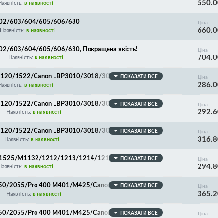
550.0
Наявність:
в наявності
/602/603/604/605/606/630
Ціна
660.0
Наявність:
в наявності
602/603/604/605/606/630, Покращена якість!
Ціна
704.0
Наявність:
в наявності
M1120/1522/Canon LBP3010/3018/3050/3100/3108/3
ПОКАЗАТИ ВСЕ
Ціна
286.0
-P1505/RC2-1183
Наявність:
в наявності
M1120/1522/Canon LBP3010/3018/3050/3100/3108/3
ПОКАЗАТИ ВСЕ
Ціна
292.6
1505/RC2-1183, Покращена якість!
Наявність:
в наявності
M1120/1522/Canon LBP3010/3018/3050/3100/3108/3
ПОКАЗАТИ ВСЕ
Ціна
316.8
P1505SR/RC2-1183, SPONGE ROLLER!
Наявність:
в наявності
CP1525/M1132/1212/1213/1214/1217/1218/1536/HP
ПОКАЗАТИ ВСЕ
Ціна
294.8
215/216/217/222/224/226/227/229/231/232/237/2
Наявність:
в наявності
8/6020/6200/LPR-P1102/RC2-9208/FM1-F647, БЕЗ
050/2055/Pro 400 M401/M425/Canon MF418/419/41
ПОКАЗАТИ ВСЕ
Ціна
365.2
BP-251/252/253/6300/6310/6650/6653/6654/667
Наявність:
в наявності
3685, Покращена якість!
050/2055/Pro 400 M401/M425/Canon MF418/419/41
ПОКАЗАТИ ВСЕ
Ціна