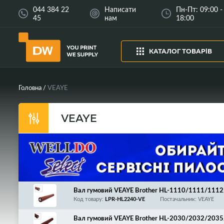
044 384 22
Написати
Пн-Пт: 09:00 -
45
нам
18:00
КАТАЛОГ ТОВАРІВ
Головна
VEAYE
VEAYE
Вал гумовий VEAYE Brother HL-1110/1111/11
00D/2130/2140/2150/2170/2220/2230/2240/
Код товару:
LPR-HL2240-VE
Постачальник: VEAYE
61/2365/2366/DCP-1510/1512/1610/1612/70
815/1912/7320/7340/7345/7360/7440/7450/7
Вал гумовий VEAYE Brother HL-2030/2032/20