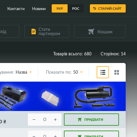
Контакти
Новини
УКР
РОС
СТАРИЙ САЙТ
Стати
Кошик
хід
партнером
Товарів всього: 680
Сторінок: 14
ування:
Назва
Показати по:
50
ПРИДБАТИ
0
₴
ПРИДБАТИ