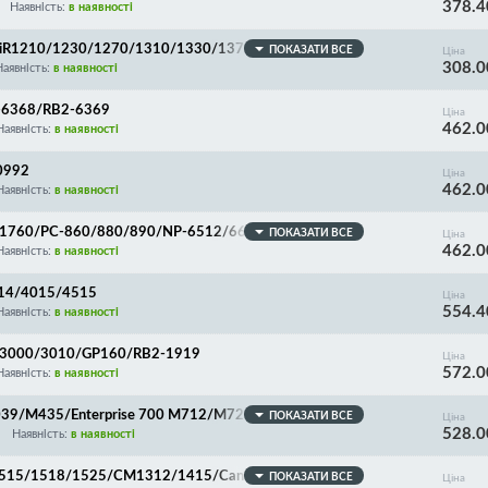
378.4
OLLER!
Наявність:
в наявності
0/iR1210/1230/1270/1310/1330/1370/1510/1530/15
ПОКАЗАТИ ВСЕ
Ціна
308.0
Наявність:
в наявності
2-6368/RB2-6369
Ціна
462.0
Наявність:
в наявності
0992
Ціна
462.0
Наявність:
в наявності
BP1760/PC-860/880/890/NP-6512/6612/FAX-L1000/R
ПОКАЗАТИ ВСЕ
Ціна
462.0
Наявність:
в наявності
014/4015/4515
Ціна
554.4
Наявність:
в наявності
BP3000/3010/GP160/RB2-1919
Ціна
572.0
Наявність:
в наявності
5039/M435/Enterprise 700 M712/M725/M701/M702/M
ПОКАЗАТИ ВСЕ
Ціна
528.0
Наявність:
в наявності
/1515/1518/1525/CM1312/1415/Canon LBP5050/MF8
ПОКАЗАТИ ВСЕ
Ціна