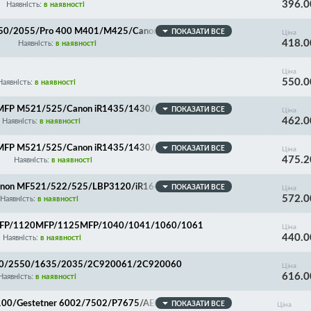
396.0
BP-251/252/253/6300/6310/6650/6653/6654/667
Наявність:
в наявності
RC1-3685, SPONGE ROLLER!
050/2055/Pro 400 M401/M425/Canon MF418/419/41
ПОКАЗАТИ ВСЕ
Ціна
418.0
BP-251/252/253/6300/6310/6650/6653/6654/667
Наявність:
в наявності
C1-3685, SPONGE ROLLER! Покращена якість!
Ціна
550.0
Наявність:
в наявності
0 MFP M521/525/Canon iR1435/1430/LBP6750/6780, R
ПОКАЗАТИ ВСЕ
Ціна
462.0
Наявність:
в наявності
0 MFP M521/525/Canon iR1435/1430/LBP6750/6780, R
ПОКАЗАТИ ВСЕ
Ціна
475.2
Наявність:
в наявності
Canon MF521/522/525/LBP3120/iR1643 для RM2-569
ПОКАЗАТИ ВСЕ
Ціна
572.0
Наявність:
в наявності
5MFP/1120MFP/1125MFP/1040/1041/1060/1061
Ціна
440.0
Наявність:
в наявності
050/2550/1635/2035/2C920061/2C920060
Ціна
616.0
Наявність:
в наявності
 9100/Gestetner 6002/7502/P7675/AE020112/AE02017
ПОКАЗАТИ ВСЕ
Ціна