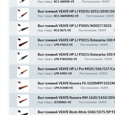
6/411/MF5840/5930/5940/5950/5960/5980/L
Код товару:
RC1-3685SR-VE
Постачальник: VEAYE
0/6680/iR1033/1133/LPR-P2035SR/LPR-M401/
Вал гумовий VEAYE HP LJ P2035/2055/2030/2
6/411/MF5840/5930/5940/5950/5960/5980/L
Код товару:
RC1-3685SRHQ-VE
Постачальник: VEAYE
0/6680/iR1033/1133/LPR-P2035SR/LPR-M401/R
Вал гумовий VEAYE HP LJ P3005/M3027/3035
Код товару:
RC2-0671-VE
Постачальник: VEAYE
Вал гумовий VEAYE HP LJ P3015/Enterprise 50
C2-7837
Код товару:
LPR-P3015-VE
Постачальник: VEAYE
Вал гумовий VEAYE HP LJ P3015/Enterprise 50
C2-7837, Покращена якість!
Код товару:
LPR-P3015HQ-VE
Постачальник: VEAYE
Вал гумовий VEAYE HP LJ Pro M501/506/527/
2/RM2-2586
Код товару:
LPR-M501-VE
Постачальник: VEAYE
Вал гумовий VEAYE Kyocera FS-1020MFP/102
Код товару:
LPR-K1040-VE
Постачальник: VEAYE
Вал гумовий VEAYE Kyocera KM-1620/1650/2
Код товару:
2C920061-VE
Постачальник: VEAYE
Вал гумовий VEAYE Ricoh Aficio 1060/1075/SP