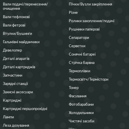
Вали подачі/перенесення/
Пічки/Вузли закріплення
очищення
Різне
Вали тефлонові
Ролики захоплення/подачі
Вали фетрові
Рушники паперові
Втулки/Бушинги
Сепаратори
Гальмівні майданчики
Серветки
Девелопер
Сонячні батареї
Деталі апаратів
Стрічка барвна
Деталі картриджів
Термоплівки
Запчастини
Термосвітч/Термістори
Зарядні станції
Тонер
Захисні аксесуари
Фасування
Картриджі
Фотобарабани
Картриджі першопрохідні
Холодильники
Лампи
Чистячі засоби
Леза дозування