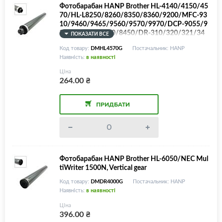
Фотобарабан HANP Brother HL-4140/4150/45
70/HL-L8250/8260/8350/8360/9200/MFC-93
10/9460/9465/9560/9570/9970/DCP-9055/9
270/L-8400/8410/8450/DR-310/320/321/34
ПОКАЗАТИ ВСЕ
0/351/421/431/451, BROWN Color
Код товару:
DMHL4570G
Постачальник: HANP
Наявність:
в наявності
Ціна
264.00
₴
ПРИДБАТИ
Фотобарабан HANP Brother HL-6050/NEC Mul
tiWriter 1500N, Vertical gear
Код товару:
DMDR4000G
Постачальник: HANP
Наявність:
в наявності
Ціна
396.00
₴