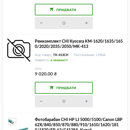
ПРИДБАТИ
Ремкомплект CHI Kyocera KM-1620/1635/165
0/2020/2035/2050/MK-413
Код товару:
TK-413CH
Постачальник: CHINA
Наявність:
в наявності
Ціна
9 020.00
₴
ПРИДБАТИ
Фотобарабан CHI HP LJ 5000/5100/Canon LBP
62X/840/850/870/880/910/1610/1620/181
0/1820/EP-62/C4129A, Китай