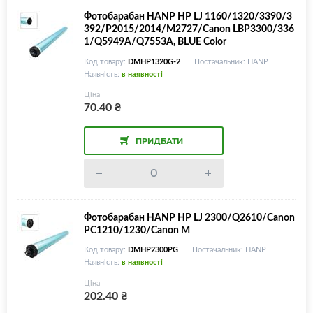
Фотобарабан HANP HP LJ 1160/1320/3390/3
392/P2015/2014/M2727/Canon LBP3300/336
1/Q5949A/Q7553A, BLUE Color
Код товару:
DMHP1320G-2
Постачальник: HANP
Наявність:
в наявності
Ціна
70.40
₴
ПРИДБАТИ
Фотобарабан HANP HP LJ 2300/Q2610/Canon
PC1210/1230/Canon M
Код товару:
DMHP2300PG
Постачальник: HANP
Наявність:
в наявності
Ціна
202.40
₴