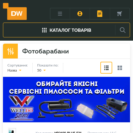
КАТАЛОГ ТОВАРІВ
Фотобарабани
Сортування:
Показати по:
Назва
50
Код товару:
HP2600-BLUE-E31
Постачальник: ULC