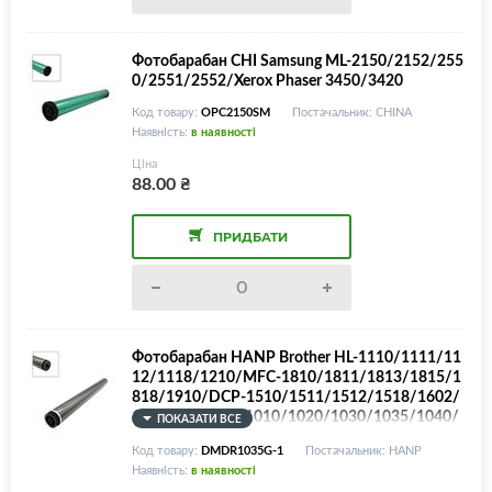
Фотобарабан CHI Samsung ML-2150/2152/255
0/2551/2552/Xerox Phaser 3450/3420
Код товару:
OPC2150SM
Постачальник: CHINA
Наявність:
в наявності
Ціна
88.00
₴
ПРИДБАТИ
Фотобарабан HANP Brother HL-1110/1111/11
12/1118/1210/MFC-1810/1811/1813/1815/1
818/1910/DCP-1510/1511/1512/1518/1602/
1610/DR-1000/1010/1020/1030/1035/1040/
ПОКАЗАТИ ВСЕ
1050/1060/1070/1075, BROWN Color
Код товару:
DMDR1035G-1
Постачальник: HANP
Наявність:
в наявності