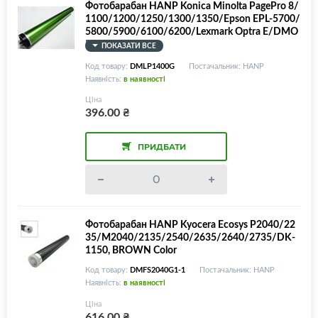
Фотобарабан HANP Konica Minolta PagePro 8/
1100/1200/1250/1300/1350/Epson EPL-5700/
5800/5900/6100/6200/Lexmark Optra E/DMO
PTEG
ПОКАЗАТИ ВСЕ
Код товару:
DMLP1400G
Постачальник: HANP
Наявність:
в наявності
Ціна
396.00
₴
ПРИДБАТИ
Фотобарабан HANP Kyocera Ecosys P2040/22
35/M2040/2135/2540/2635/2640/2735/DK-
1150, BROWN Color
Код товару:
DMFS2040G1-1
Постачальник: HANP
Наявність:
в наявності
Ціна
616.00
₴