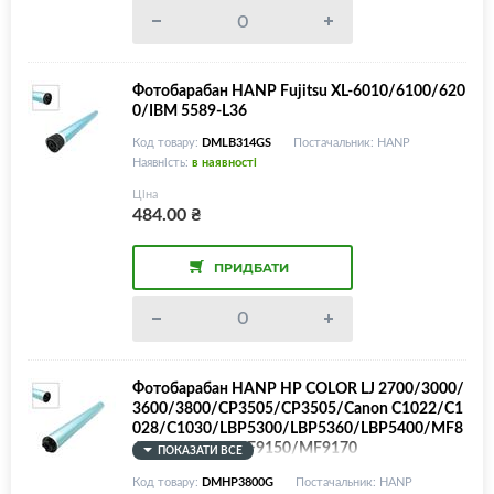
Фотобарабан HANP Fujitsu XL-6010/6100/620
0/IBM 5589-L36
Код товару:
DMLB314GS
Постачальник: HANP
Наявність:
в наявності
Ціна
484.00
₴
ПРИДБАТИ
Фотобарабан HANP HP COLOR LJ 2700/3000/
3600/3800/CP3505/CP3505/Canon C1022/C1
028/C1030/LBP5300/LBP5360/LBP5400/MF8
450/MF9130/MF9150/MF9170
ПОКАЗАТИ ВСЕ
Код товару:
DMHP3800G
Постачальник: HANP