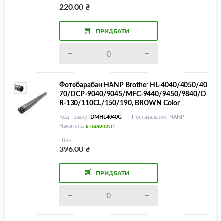
220.00
₴
ПРИДБАТИ
Фотобарабан HANP Brother HL-4040/4050/40
70/DCP-9040/9045/MFC-9440/9450/9840/D
R-130/110CL/150/190, BROWN Color
Код товару:
DMHL4040G
Постачальник: HANP
Наявність:
в наявності
Ціна
396.00
₴
ПРИДБАТИ