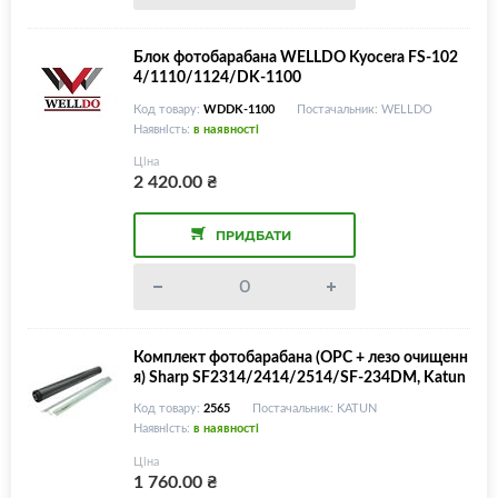
Блок фотобарабана WELLDO Kyocera FS-102
4/1110/1124/DK-1100
Код товару:
WDDK-1100
Постачальник: WELLDO
Наявність:
в наявності
Ціна
2 420.00
₴
ПРИДБАТИ
Комплект фотобарабана (OPC + лезо очищенн
я) Sharp SF2314/2414/2514/SF-234DM, Katun
Код товару:
2565
Постачальник: KATUN
Наявність:
в наявності
Ціна
1 760.00
₴