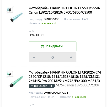
Фотобарабан HANP HP COLOR LJ 5500/5550/
Canon LBP2710/2810/5700/5800/C3500
Код товару:
DMHP5500G
Постачальник: HANP
Наявність:
в наявності
Ціна
396.00
₴
ПРИДБАТИ
Фотобарабан HANP HP COLOR LJ CP2025/CM
2320/CP1215/1515/1518/1510/1525/CM131
2/1415/Pro 200 M251/M276/Pro 300 M351/3
75/Pro 400 M451/475/Canon LBP5050/7100/
ПОКАЗАТИ ВСЕ
7200/7600/MF8030/8040/8050/8080/8230/8
Код товару:
DMHPCP2025PG1-1
280/8330/8350/CB540A/CB541A/CB542A/C
Постачальник: HANP
Наявність:
в наявності
B543A/CC530A/531A/532A/533A/CE410A/C
E411A/CE412A/CE413A/CE320A/CE321A/CE
Ціна
322A/CE323A/CF210A/CF211A/CF212A/CF2