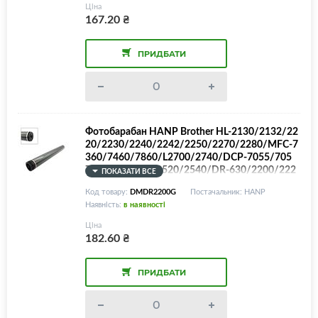
Ціна
167.20
₴
ПРИДБАТИ
Фотобарабан HANP Brother HL-2130/2132/22
20/2230/2240/2242/2250/2270/2280/MFC-7
360/7460/7860/L2700/2740/DCP-7055/705
7/7065/7070/L2520/2540/DR-630/2200/222
ПОКАЗАТИ ВСЕ
5/2255, BROWN Color
Код товару:
DMDR2200G
Постачальник: HANP
Наявність:
в наявності
Ціна
182.60
₴
ПРИДБАТИ