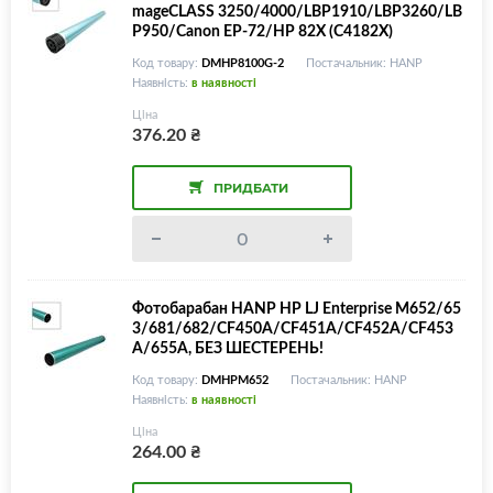
mageCLASS 3250/4000/LBP1910/LBP3260/LB
P950/Canon EP-72/HP 82X (C4182X)
Код товару:
DMHP8100G-2
Постачальник: HANP
Наявність:
в наявності
Ціна
376.20
₴
ПРИДБАТИ
Фотобарабан HANP HP LJ Enterprise M652/65
3/681/682/CF450A/CF451A/CF452A/CF453
A/655A, БЕЗ ШЕСТЕРЕНЬ!
Код товару:
DMHPM652
Постачальник: HANP
Наявність:
в наявності
Ціна
264.00
₴