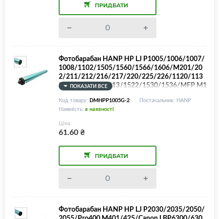
ПРИДБАТИ
Фотобарабан HANP HP LJ P1005/1006/1007/
1008/1102/1505/1560/1566/1606/M201/20
2/211/212/216/217/220/225/226/1120/113
2/1136/1212/1213/1522/1530/1536/MFP M1
ПОКАЗАТИ ВСЕ
2/26/125/127/225/226/Canon LBP3010/302
Код товару:
DMHPP1005G-2
Постачальник: HANP
0/3050/3100/3150/6000/6200/MF4410/443
Наявність:
в наявності
0/4450/4550/4570/4580/4750/4820/4830/4
870/4890/CB435A/CB436A/CE278A/CE285
Ціна
A/CF283A/Canon 712/725/726/728/737, BLU
61.60
₴
E Color
ПРИДБАТИ
Фотобарабан HANP HP LJ P2030/2035/2050/
2055/Pro400 M401/425/Canon LBP6300/630