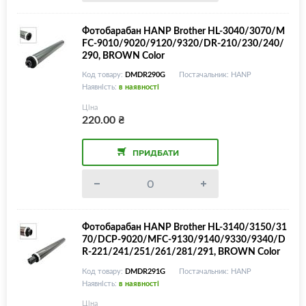
Фотобарабан HANP Brother HL-3040/3070/M
FC-9010/9020/9120/9320/DR-210/230/240/
290, BROWN Color
Код товару:
DMDR290G
Постачальник: HANP
Наявність:
в наявності
Ціна
220.00
₴
ПРИДБАТИ
Фотобарабан HANP Brother HL-3140/3150/31
70/DCP-9020/MFC-9130/9140/9330/9340/D
R-221/241/251/261/281/291, BROWN Color
Код товару:
DMDR291G
Постачальник: HANP
Наявність:
в наявності
Ціна