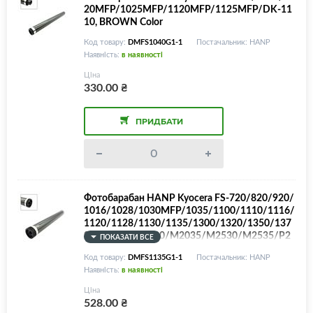
20MFP/1025MFP/1120MFP/1125MFP/DK-11
10, BROWN Color
Код товару:
DMFS1040G1-1
Постачальник: HANP
Наявність:
в наявності
Ціна
330.00
₴
ПРИДБАТИ
Фотобарабан HANP Kyocera FS-720/820/920/
1016/1028/1030MFP/1035/1100/1110/1116/
1120/1128/1130/1135/1300/1320/1350/137
0/ECOSYS M2030/M2035/M2530/M2535/P2
ПОКАЗАТИ ВСЕ
035/P2135/Epson M2000/2300/240/KM-281
Код товару:
DMFS1135G1-1
Постачальник: HANP
0/2820/TK-1140/DK-110/DK-130/DK-170, 36
Наявність:
в наявності
teeth, BROWN Color
Ціна
528.00
₴