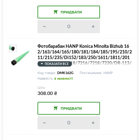
ПРИДБАТИ
Фотобарабан HANP Konica Minolta Bizhub 16
2/163/164/165/180/181/184/185/195/210/2
11/215/235/Di152/183/250/1611/1811/201
1/QMS 7115/7118/7216/7218/7220/DR-113/
ПОКАЗАТИ ВСЕ
114/4021029201/4021029701, GREEN Color
Код товару:
DMK162G
Постачальник: HANP
Наявність:
в наявності
Ціна
308.00
₴
ПРИДБАТИ