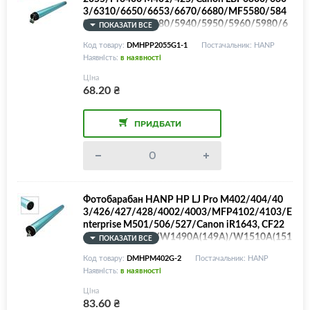
3/6310/6650/6653/6670/6680/MF5580/584
0/5850/5870/5880/5940/5950/5960/5980/6
ПОКАЗАТИ ВСЕ
680/6780/iR1133/Image CLASS D1120/1150/
Код товару:
DMHPP2055G1-1
Постачальник: HANP
1170/1180/CE505A/CE505X/CF280A/Canon 7
Наявність:
в наявності
19 + втулка і шестерня, BLUE Color
Ціна
68.20
₴
ПРИДБАТИ
Фотобарабан HANP HP LJ Pro M402/404/40
3/426/427/428/4002/4003/MFP4102/4103/E
nterprise M501/506/527/Canon iR1643, CF22
6/CF287/CF259/W1490A(149A)/W1510A(151
ПОКАЗАТИ ВСЕ
A)/Canon 052/Canon 057/Canon 070 + втулка і
Код товару:
DMHPM402G-2
Постачальник: HANP
шестерня, BLUE Color
Наявність:
в наявності
Ціна
83.60
₴