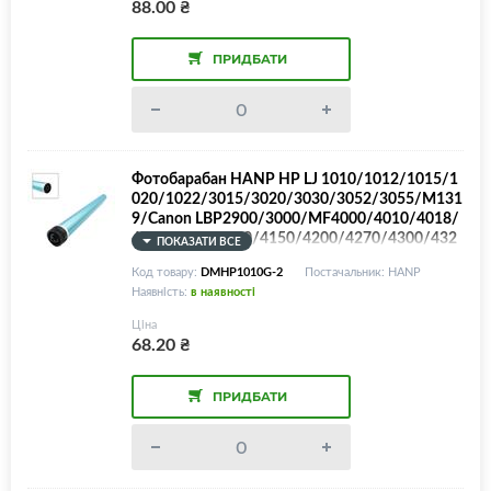
88.00
₴
13A/Canon 716/718, GREEN Color
ПРИДБАТИ
Фотобарабан HANP HP LJ 1010/1012/1015/1
020/1022/3015/3020/3030/3052/3055/M131
9/Canon LBP2900/3000/MF4000/4010/4018/
4100/4120/4140/4150/4200/4270/4300/432
ПОКАЗАТИ ВСЕ
0/4330/4340/4350/4370/4380/4600/4660/4
Код товару:
DMHP1010G-2
Постачальник: HANP
690/FAX L-100/120/140/160/230/Q2612A/Ca
Наявність:
в наявності
non 703/FX9/FX10, BLUE Color
Ціна
68.20
₴
ПРИДБАТИ