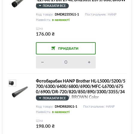
N Color
ПОКАЗАТИ ВСЕ
Код товару:
DMDR2355G1-1
Постачальник: HANP
Наявність:
в наявності
Ціна
176.00
₴
ПРИДБАТИ
Фотобарабан HANP Brother HL-L5000/5200/5
700/6300/6400/6800/6900/MFC-L6700/675
0/6900/DR-720/820/850/890/3300/3355/34
00/3455/51J/60J, BROWN Color
ПОКАЗАТИ ВСЕ
Код товару:
DMDR820G1-1
Постачальник: HANP
Наявність:
в наявності
Ціна
198.00
₴