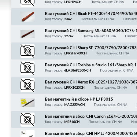
Код товару:
LPRHP4CH
Постачальник: CHINA
На
Вал гумовий CHI Ricoh FT-4430/4470/4490/55
Код товару:
2342
Постачальник: CHINA
Наявніст
Вал гумовий CHI Samsung ML-6060/6040/JC75
Код товару:
12742
Постачальник: CHINA
Наявніс
Вал гумовий CHI Sharp SF-7700/7750/7800/78
Код товару:
LPRSH7700CH
Постачальник: CHINA
Вал гумовий CHI Toshiba e-Studio 161/Sharp 
0/5316/5320/6LA58692300/NROLR0031QS
Код товару:
6LA58692300-CH
Постачальник: CHINA
Вал гумовий CHI Xerox RX-1025/1027/1038/3
815/022S63202
Код товару:
LPRX1025CH
Постачальник: CHINA
Вал магнитный в сборе HP LJ P3015
Код товару:
MAG255ACH
Постачальник: CHINA
Вал магнітний в зборі CHI Canon E16/FC-200
0/310/330/400/550/920/980/PC-700/740/745
Код товару:
MRE16CH
Постачальник: CHINA
Ная
Вал магнітний в зборі CHI HP LJ 4200/4300