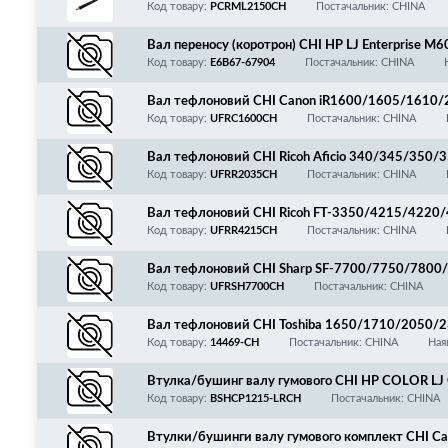
Код товару:
PCRML2150CH
Постачальник: CHINA
Вал переносу (коротрон) CHI HP LJ Enterprise 
Код товару:
E6B67-67904
Постачальник: CHINA
Вал тефлоновий CHI Canon iR1600/1605/1610
Код товару:
UFRC1600CH
Постачальник: CHINA
Вал тефлоновий CHI Ricoh Aficio 340/345/35
Код товару:
UFRR2035CH
Постачальник: CHINA
Вал тефлоновий CHI Ricoh FT-3350/4215/422
5/4460/4520/4630/4727/5233/5433/5733
Код товару:
UFRR4215CH
Постачальник: CHINA
Вал тефлоновий CHI Sharp SF-7700/7750/7800
Код товару:
UFRSH7700CH
Постачальник: CHINA
Вал тефлоновий CHI Toshiba 1650/1710/2050
Код товару:
14469-CH
Постачальник: CHINA
Ная
Втулка/бушинг валу гумового CHI HP COLOR 
2/1415/Canon LBP5050/MF8030/8040/8050/80
Код товару:
BSHCP1215-LRCH
Постачальник: CHINA
Втулки/бушинги валу гумового комплект CHI C