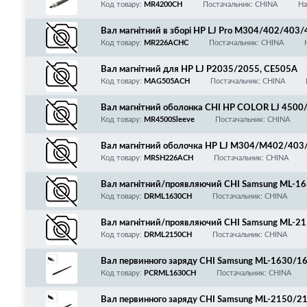
Код товару:
MR4200CH
Постачальник: CHINA
На
Вал магнітний в зборі HP LJ Pro M304/402/403/
Код товару:
MR226ACHC
Постачальник: CHINA
Вал магнітний для HP LJ P2035/2055, CE505A
Код товару:
MAG505ACH
Постачальник: CHINA
Вал магнітний оболонка CHI HP COLOR LJ 4500
Код товару:
MR4500Sleeve
Постачальник: CHINA
Вал магнітний оболочка HP LJ M304/M402/403
non MF421/426/428/429/443/445/446/449/L
Код товару:
MRSH226ACH
Постачальник: CHINA
9A/CF259X/CF287A/CF289A/CF289X/CF289Y/
056H/057/057H/T06/T08/T13
Вал магнітний/проявляючий CHI Samsung ML-1
Код товару:
DRML1630CH
Постачальник: CHINA
Вал магнітний/проявляючий CHI Samsung ML-2
Код товару:
DRML2150CH
Постачальник: CHINA
Вал первинного заряду CHI Samsung ML-1630/
Код товару:
PCRML1630CH
Постачальник: CHINA
Вал первинного заряду CHI Samsung ML-2150/2