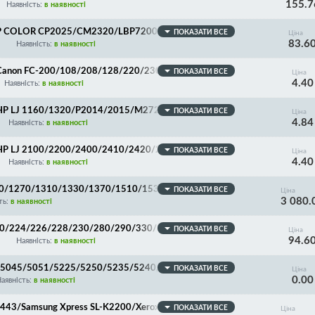
155.7
Наявність:
в наявності
I HP COLOR CP2025/CM2320/LBP7200/7660/7680/MF8
ПОКАЗАТИ ВСЕ
Ціна
83.6
Наявність:
в наявності
I Canon FC-200/108/208/128/220/230/240/270/288/2
ПОКАЗАТИ ВСЕ
Ціна
4.40
C-700/740/745/770/775/800/890/900/920/950, E1
Наявність:
в наявності
I HP LJ 1160/1320/P2014/2015/M2727/P2035/2055/5
ПОКАЗАТИ ВСЕ
Ціна
4.84
Наявність:
в наявності
I HP LJ 2100/2200/2400/2410/2420/2610/4000/409
ПОКАЗАТИ ВСЕ
Ціна
4.40
Наявність:
в наявності
/1230/1270/1310/1330/1370/1510/1530/1570/1610/16
ПОКАЗАТИ ВСЕ
Ціна
3 080.
ть:
в наявності
-220/224/226/228/230/280/290/330/336/120/128/PC
ПОКАЗАТИ ВСЕ
Ціна
94.6
12/6512/FB1-7303/FB1-9766
Наявність:
в наявності
/5045/5051/5225/5250/5235/5240, iR C1335/C1325,
ПОКАЗАТИ ВСЕ
Ціна
0.00
аявність:
в наявності
443/Samsung Xpress SL-K2200/Xerox B1022/B1025/C
ПОКАЗАТИ ВСЕ
Ціна