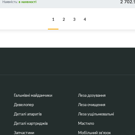
2 702.
Наявність:
в наявності
1
2
3
4
Гальмівні майданчики
Леза дозування
Девелопер
Леза очищення
Деталі апаратів
Леза ущільнювальні
Деталі картриджів
Мастило
Запчастини
Мобільний зв’язок