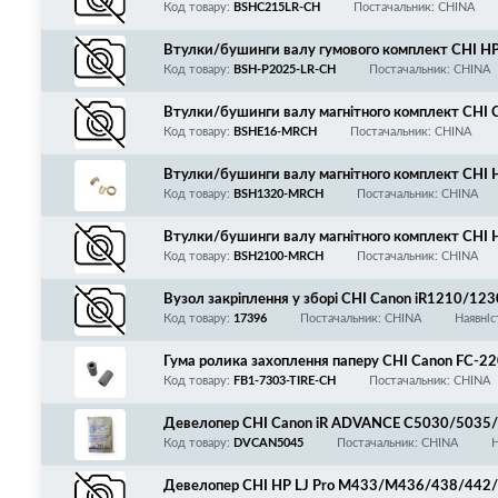
Код товару:
BSHC215LR-CH
Постачальник: CHINA
Втулки/бушинги валу гумового комплект CH
330/8340/8350/8360/8380, ліва/права
Код товару:
BSH-P2025-LR-CH
Постачальник: CHINA
Втулки/бушинги валу магнітного комплект CH
90/295/298/300/310/330/400/550/920/980/P
Код товару:
BSHE16-MRCH
Постачальник: CHINA
6
Втулки/бушинги валу магнітного комплект CH
05A, ліва/права
Код товару:
BSH1320-MRCH
Постачальник: CHINA
Втулки/бушинги валу магнітного комплект CH
6/4100/4127/6511/7551/8061/FX6/FX7
Код товару:
BSH2100-MRCH
Постачальник: CHINA
Вузол закріплення у зборі CHI Canon iR1210
30/1670/FG6-7946-090, ORIGINAL!
Код товару:
17396
Постачальник: CHINA
Наявніс
Гума ролика захоплення паперу CHI Canon FC
-320/325/330/420/430/860/NP-6012/6112/63
Код товару:
FB1-7303-TIRE-CH
Постачальник: CHINA
Девелопер CHI Canon iR ADVANCE C5030/5035
C-EXV28/EXV29/EXV48, CARRIER, 240 г
Код товару:
DVCAN5045
Постачальник: CHINA
Н
Девелопер CHI HP LJ Pro M433/M436/438/442/