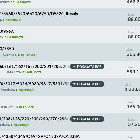
469.9
явність:
в наявності
40/5560/5590/6620/6750/DS320, Японія
Ціна
88.0
ь:
в наявності
-10956A
Ціна
88.0
ть:
в наявності
30/7850
Ціна
305.8
Наявність:
в наявності
AR-160/161/162/163/200/201/205/206/207/5015/512
ПОКАЗАТИ ВСЕ
Ціна
593.1
Наявність:
в наявності
870/5017/5026/5030/5317/5331/5332/5616/5621/5
ПОКАЗАТИ ВСЕ
Ціна
1 203.
Наявність:
в наявності
Ціна
165.0
Наявність:
в наявності
/108/208/128/220/230/240/270/288/290/295/298/30
ПОКАЗАТИ ВСЕ
Ціна
57.2
/770/775/800/890/900/920/950
вність:
в наявності
/4250/4350/4345/Q5942A/Q1339A/Q1338A
Ціна