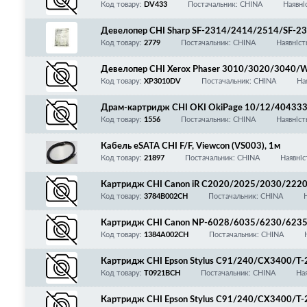
F256A/CF257A/MLT-D707L/006R01731, 255 г
Код товару:
DV433
Постачальник: CHINA
Наявні
Девелопер CHI Sharp SF-2314/2414/2514/SF-23
Код товару:
2779
Постачальник: CHINA
Наявніст
Девелопер CHI Xerox Phaser 3010/3020/3040/W
Код товару:
XP3010DV
Постачальник: CHINA
На
Драм-картридж CHI OKI OkiPage 10/12/404333
Код товару:
1556
Постачальник: CHINA
Наявніст
Кабель eSATA CHI F/F, Viewcon (VS003), 1м
Код товару:
21897
Постачальник: CHINA
Наявніс
Картридж CHI Canon iR C2020/2025/2030/2220
Код товару:
3784B002CH
Постачальник: CHINA
Картридж CHI Canon NP-6028/6035/6230/6235, 
Код товару:
1384A002CH
Постачальник: CHINA
Картридж CHI Epson Stylus C91/240/CX3400/T
Код товару:
T0921BCH
Постачальник: CHINA
На
Картридж CHI Epson Stylus C91/240/CX3400/T