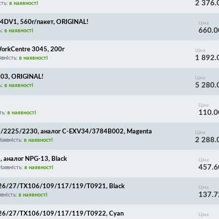
2 376.
сть:
в наявності
4DV1, 560г/пакет, ORIGINAL!
Ціна
660.0
ь:
в наявності
orkCentre 3045, 200г
Ціна
1 892.
явність:
в наявності
03, ORIGINAL!
Ціна
5 280.
ь:
в наявності
Ціна
110.0
ть:
в наявності
/2225/2230, аналог C-EXV34/3784B002, Magenta
Ціна
2 288.
Наявність:
в наявності
аналог NPG-13, Black
Ціна
457.6
Наявність:
в наявності
-26/27/TX106/109/117/119/T0921, Black
Ціна
137.7
явність:
в наявності
-26/27/TX106/109/117/119/T0922, Cyan
Ціна