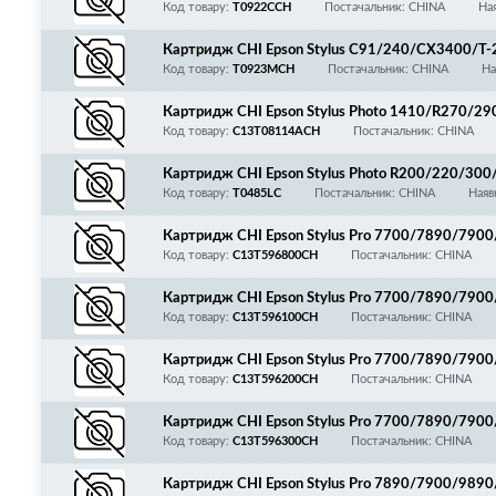
Код товару:
T0922CCH
Постачальник: CHINA
На
Картридж CHI Epson Stylus C91/240/CX3400/T
Код товару:
T0923MCH
Постачальник: CHINA
На
Картридж CHI Epson Stylus Photo 1410/R270/
9/700/710/800/T0811, зі збільшеним ресурсом!
Код товару:
C13T08114ACH
Постачальник: CHINA
Картридж CHI Epson Stylus Photo R200/220/30
Код товару:
T0485LC
Постачальник: CHINA
Наяв
Картридж CHI Epson Stylus Pro 7700/7890/790
Код товару:
C13T596800CH
Постачальник: CHINA
Картридж CHI Epson Stylus Pro 7700/7890/79
k, 350мл
Код товару:
C13T596100CH
Постачальник: CHINA
Картридж CHI Epson Stylus Pro 7700/7890/79
мл
Код товару:
C13T596200CH
Постачальник: CHINA
Картридж CHI Epson Stylus Pro 7700/7890/79
nta, 350мл
Код товару:
C13T596300CH
Постачальник: CHINA
Картридж CHI Epson Stylus Pro 7890/7900/9890