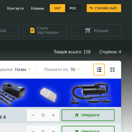
Контакти
Новини
УКР
РОС
СТАРИЙ САЙТ
Стати
Кошик
хід
партнером
Товарів всього: 158
Сторінок: 4
ування:
Назва
Показати по:
50
ПРИДБАТИ
8
₴
ПРИДБАТИ