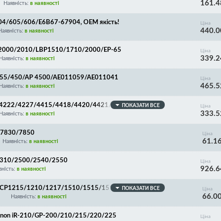
161.4
Наявність:
в наявності
M604/605/606/E6B67-67904, OEM якість!
Ціна
440.0
Наявність:
в наявності
/2000/2010/LBP1510/1710/2000/EP-65
Ціна
339.2
Наявність:
в наявності
0/355/450/AP 4500/AE011059/AE011041
Ціна
465.5
Наявність:
в наявності
0/4222/4227/4415/4418/4420/4421/4422/4427/443
ПОКАЗАТИ ВСЕ
Ціна
333.5
Наявність:
в наявності
/7830/7850
Ціна
61.1
Наявність:
в наявності
/2310/2500/2540/2550
Ціна
926.6
вність:
в наявності
LJ CP1215/1210/1217/1510/1515/1518/1525/CM131
ПОКАЗАТИ ВСЕ
Ціна
66.0
80/Canon 716
Наявність:
в наявності
anon iR-210/GP-200/210/215/220/225
Ціна