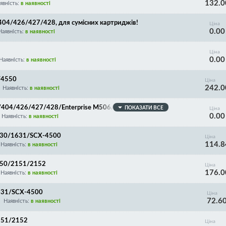
132.0
явність:
в наявності
404/426/427/428, для сумісних картриджів!
Ціна
0.00
Наявність:
в наявності
Ціна
0.00
Наявність:
в наявності
/4550
Ціна
242.0
Наявність:
в наявності
/404/426/427/428/Enterprise M506/507/527/528/Ca
ПОКАЗАТИ ВСЕ
Ціна
0.00
BP212/214/215/223/226/228/CF226A/CF226X/CF25
Наявність:
в наявності
W1510A/W1510X/Canon 041/041H/052/052H/056/
630/1631/SCX-4500
Ціна
114.8
Наявність:
в наявності
150/2151/2152
Ціна
176.0
Наявність:
в наявності
1631/SCX-4500
Ціна
72.6
Наявність:
в наявності
151/2152
Ціна