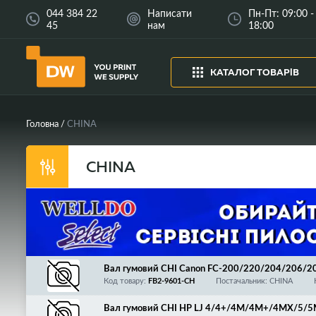
044 384 22
Написати
Пн-Пт: 09:00 -
45
нам
18:00
КАТАЛОГ ТОВАРІВ
Головна
CHINA
CHINA
Вал гумовий CHI Canon FC-200/220/204/206/
0/320/325/HP 4L/4P/FB2-9601/FB2-9615/RB1
Код товару:
FB2-9601-CH
Постачальник: CHINA
Вал гумовий CHI HP LJ 4/4+/4M/4M+/4MX/5/