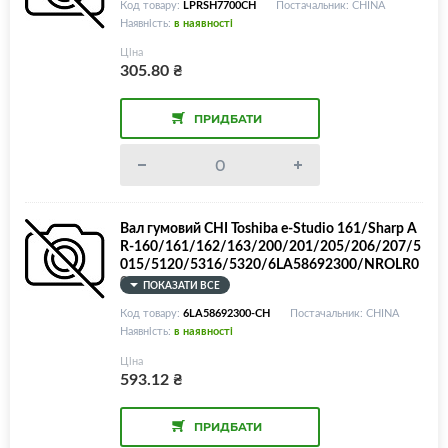
Код товару:
LPRSH7700CH
Постачальник: CHINA
Наявність:
в наявності
Ціна
305.80
₴
ПРИДБАТИ
Вал гумовий CHI Toshiba e-Studio 161/Sharp A
R-160/161/162/163/200/201/205/206/207/5
015/5120/5316/5320/6LA58692300/NROLR0
031QS
ПОКАЗАТИ ВСЕ
Код товару:
6LA58692300-CH
Постачальник: CHINA
Наявність:
в наявності
Ціна
593.12
₴
ПРИДБАТИ