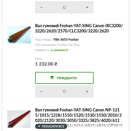
Вал гумовий Foshan-YAT-SING Canon iRС3200/
3220/2620/2570/CLC3200/3220/2620
Код товару:
FB6-3653-Foshan
Постачальник: Foshan Yat Sing
Наявність:
в наявності
Ціна
1 232.00
₴
ПРИДБАТИ
Вал гумовий Foshan-YAT-SING Canon NP-121
5/1015/1318/1510/1520/1530/1550/2010/2
020/2120/3030/3050/3325/3825/6020/611
6/6220/6221/6216/6416/6825/6826/GP30/5
ПОКАЗАТИ ВСЕ
5/FA6-3921/FA5-1917/FA5-2829/FA0-0303