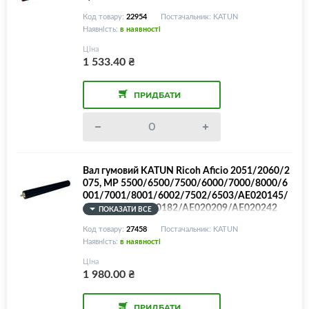
Код товару:
22954
Постачальник: KATUN
Наявність:
в наявності
Ціна
1 533.40
₴
ПРИДБАТИ
Вал гумовий KATUN Ricoh Aficio 2051/2060/2
075, MP 5500/6500/7500/6000/7000/8000/6
001/7001/8001/6002/7502/6503/AE020145/
AE020162/AE020182/AE020209/AE020242
ПОКАЗАТИ ВСЕ
Код товару:
27458
Постачальник: KATUN
Наявність:
в наявності
Ціна
1 980.00
₴
ПРИДБАТИ