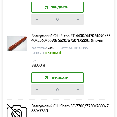
ПРИДБАТИ
Вал гумовий CHI Ricoh FT-4430/4470/4490/55
40/5560/5590/6620/6750/DS320, Японія
Код товару:
2342
Постачальник: CHINA
Наявність:
в наявності
Ціна
88.00
₴
ПРИДБАТИ
Вал гумовий CHI Sharp SF-7700/7750/7800/7
830/7850