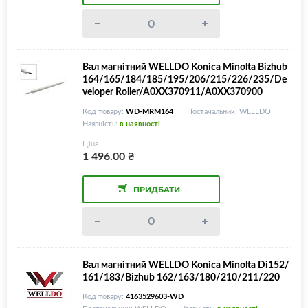
Вал магнітний WELLDO Konica Minolta Bizhub
164/165/184/185/195/206/215/226/235/De
veloper Roller/A0XX370911/A0XX370900
Код товару:
WD-MRM164
Постачальник: WELLDO
Наявність:
в наявності
Ціна
1 496.00
₴
ПРИДБАТИ
Вал магнітний WELLDO Konica Minolta Di152/
161/183/Bizhub 162/163/180/210/211/220
Код товару:
4163529603-WD