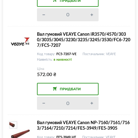
ПРИДБАТИ
Вал гумовий VEAYE Canon iR3570/4570/303
0/3035/3045/3230/3235/3245/3530/FC6-720
7/FC5-7207
Код товару:
FC5-7207-VE
Постачальник: VEAYE
Наявність:
в наявності
Ціна
572.00
₴
ПРИДБАТИ
Вал гумовий VEAYE Canon NP-7160/7161/716
3/7164/7210/7214/FE5-3949/FE5-3905
Код товару:
FE5-3949-VE
Постачальник: VEAYE