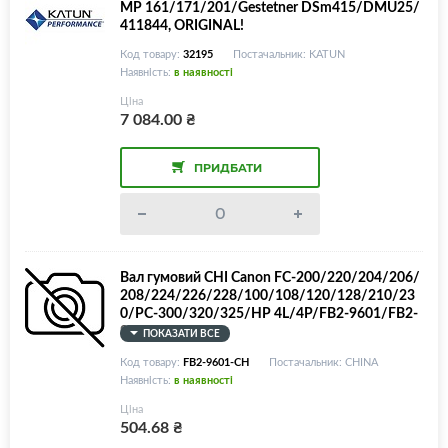
MP 161/171/201/Gestetner DSm415/DMU25/
411844, ORIGINAL!
Код товару:
32195
Постачальник: KATUN
Наявність:
в наявності
Ціна
7 084.00
₴
ПРИДБАТИ
Вал гумовий CHI Canon FC-200/220/204/206/
208/224/226/228/100/108/120/128/210/23
0/PC-300/320/325/HP 4L/4P/FB2-9601/FB2-
9615/RB1-3100
ПОКАЗАТИ ВСЕ
Код товару:
FB2-9601-CH
Постачальник: CHINA
Наявність:
в наявності
Ціна
504.68
₴