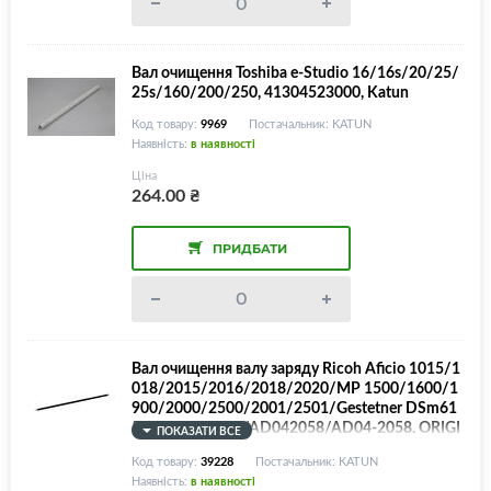
Вал очищення Toshiba e-Studio 16/16s/20/25/
25s/160/200/250, 41304523000, Katun
Код товару:
9969
Постачальник: KATUN
Наявність:
в наявності
Ціна
264.00
₴
ПРИДБАТИ
Вал очищення валу заряду Ricoh Aficio 1015/1
018/2015/2016/2018/2020/MP 1500/1600/1
900/2000/2500/2001/2501/Gestetner DSm61
5/618/616/620/AD042058/AD04-2058, ORIGI
ПОКАЗАТИ ВСЕ
NAL!
Код товару:
39228
Постачальник: KATUN
Наявність:
в наявності