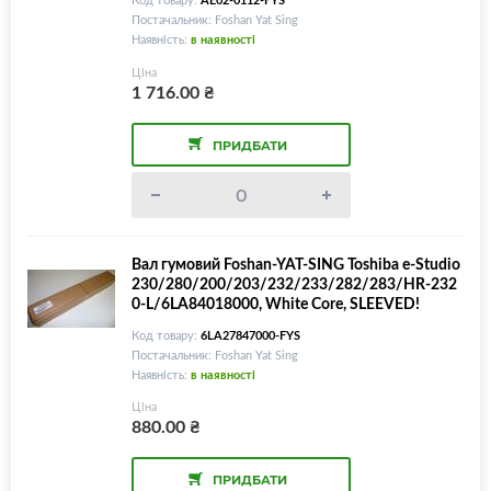
Постачальник: Foshan Yat Sing
Наявність:
в наявності
Ціна
1 716.00
₴
ПРИДБАТИ
Вал гумовий Foshan-YAT-SING Toshiba e-Studio
230/280/200/203/232/233/282/283/HR-232
0-L/6LA84018000, White Core, SLEEVED!
Код товару:
6LA27847000-FYS
Постачальник: Foshan Yat Sing
Наявність:
в наявності
Ціна
880.00
₴
ПРИДБАТИ