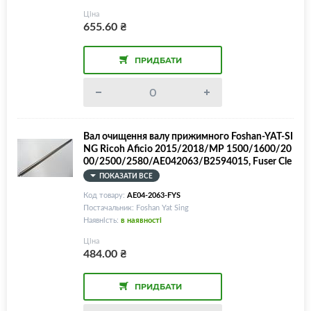
Ціна
655.60
₴
ПРИДБАТИ
Вал очищення валу прижимного Foshan-YAT-SI
NG Ricoh Aficio 2015/2018/MP 1500/1600/20
00/2500/2580/AE042063/B2594015, Fuser Cle
aning Roller
ПОКАЗАТИ ВСЕ
Код товару:
AE04-2063-FYS
Постачальник: Foshan Yat Sing
Наявність:
в наявності
Ціна
484.00
₴
ПРИДБАТИ