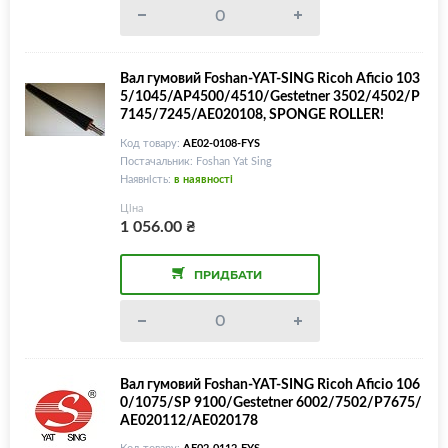
Вал гумовий Foshan-YAT-SING Ricoh Aficio 103
5/1045/AP4500/4510/Gestetner 3502/4502/P
7145/7245/AE020108, SPONGE ROLLER!
Код товару:
AE02-0108-FYS
Постачальник: Foshan Yat Sing
Наявність:
в наявності
Ціна
1 056.00
₴
ПРИДБАТИ
Вал гумовий Foshan-YAT-SING Ricoh Aficio 106
0/1075/SP 9100/Gestetner 6002/7502/P7675/
AE020112/AE020178
Код товару:
AE02-0112-FYS