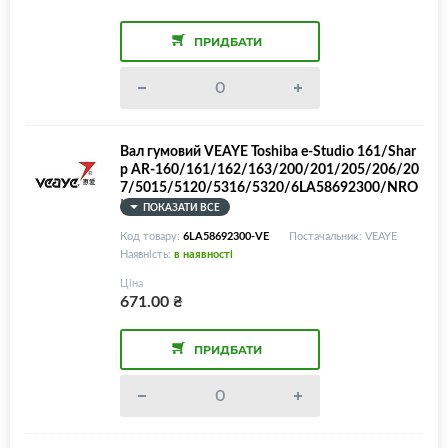
ПРИДБАТИ
Вал гумовий VEAYE Toshiba e-Studio 161/Shar
p AR-160/161/162/163/200/201/205/206/20
7/5015/5120/5316/5320/6LA58692300/NRO
LR0031QS
ПОКАЗАТИ ВСЕ
Код товару:
6LA58692300-VE
Постачальник: VEAYE
Наявність:
в наявності
Ціна
671.00
₴
ПРИДБАТИ