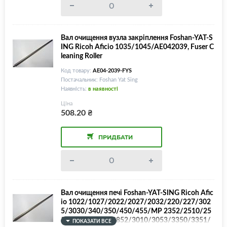
Вал очищення вузла закріплення Foshan-YAT-S
ING Ricoh Aficio 1035/1045/AE042039, Fuser C
leaning Roller
Код товару:
AE04-2039-FYS
Постачальник: Foshan Yat Sing
Наявність:
в наявності
Ціна
508.20
₴
ПРИДБАТИ
Вал очищення печі Foshan-YAT-SING Ricoh Afic
io 1022/1027/2022/2027/2032/220/227/302
5/3030/340/350/450/455/MP 2352/2510/25
50/2553/2851/2852/3010/3053/3350/3351/
ПОКАЗАТИ ВСЕ