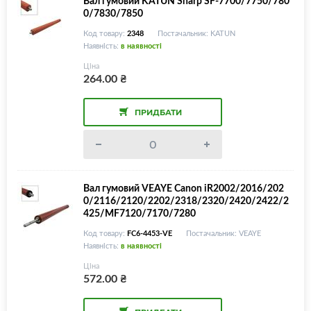
Вал гумовий KATUN Sharp SF-7700/7750/780
0/7830/7850
Код товару:
2348
Постачальник: KATUN
Наявність:
в наявності
Ціна
264.00
₴
ПРИДБАТИ
Вал гумовий VEAYE Canon iR2002/2016/202
0/2116/2120/2202/2318/2320/2420/2422/2
425/MF7120/7170/7280
Код товару:
FC6-4453-VE
Постачальник: VEAYE
Наявність:
в наявності
Ціна
572.00
₴