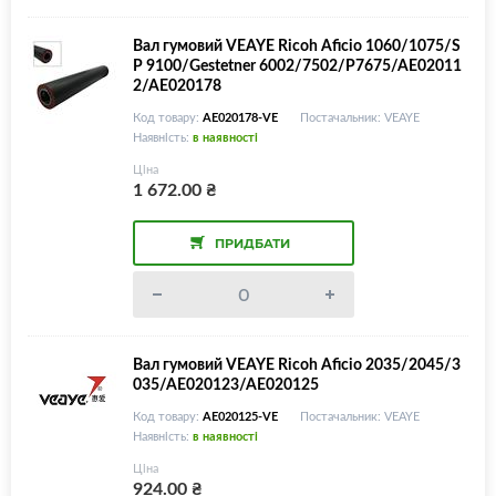
Вал гумовий VEAYE Ricoh Aficio 1060/1075/S
P 9100/Gestetner 6002/7502/P7675/AE02011
2/AE020178
Код товару:
AE020178-VE
Постачальник: VEAYE
Наявність:
в наявності
Ціна
1 672.00
₴
ПРИДБАТИ
Вал гумовий VEAYE Ricoh Aficio 2035/2045/3
035/AE020123/AE020125
Код товару:
AE020125-VE
Постачальник: VEAYE
Наявність:
в наявності
Ціна
924.00
₴