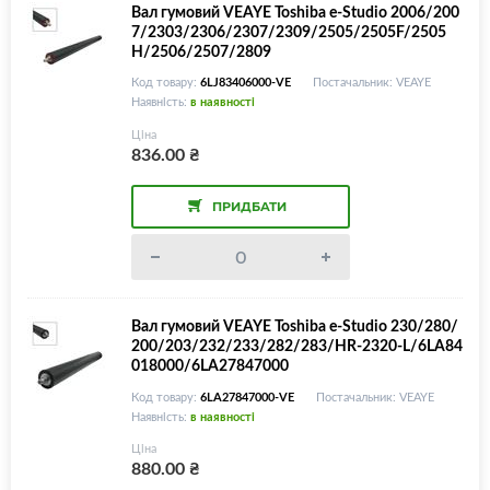
Вал гумовий VEAYE Toshiba e-Studio 2006/200
7/2303/2306/2307/2309/2505/2505F/2505
H/2506/2507/2809
Код товару:
6LJ83406000-VE
Постачальник: VEAYE
Наявність:
в наявності
Ціна
836.00
₴
ПРИДБАТИ
Вал гумовий VEAYE Toshiba e-Studio 230/280/
200/203/232/233/282/283/HR-2320-L/6LA84
018000/6LA27847000
Код товару:
6LA27847000-VE
Постачальник: VEAYE
Наявність:
в наявності
Ціна
880.00
₴