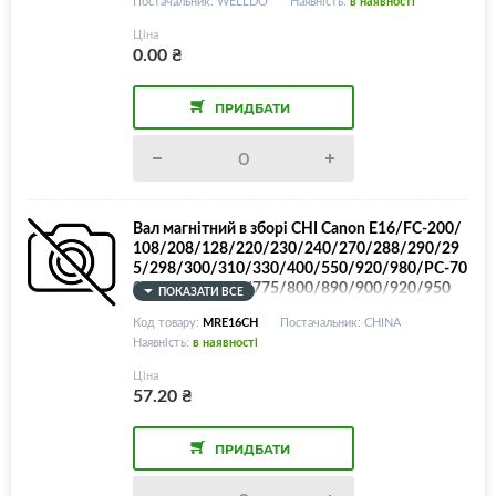
Постачальник: WELLDO
Наявність:
в наявності
Ціна
0.00
₴
ПРИДБАТИ
Вал магнітний в зборі CHI Canon E16/FC-200/
108/208/128/220/230/240/270/288/290/29
5/298/300/310/330/400/550/920/980/PC-70
0/740/745/770/775/800/890/900/920/950
ПОКАЗАТИ ВСЕ
Код товару:
MRE16CH
Постачальник: CHINA
Наявність:
в наявності
Ціна
57.20
₴
ПРИДБАТИ