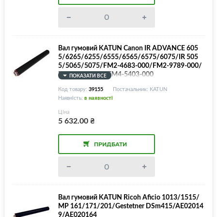
Вал гумовий KATUN Canon IR ADVANCE 605
5/6265/6255/6555/6565/6575/6075/IR 505
5/5065/5075/FM2-4683-000/FM2-9789-000/
FM4-3160-000/FM4-5403-000
ПОКАЗАТИ ВСЕ
Код товару:
39155
Постачальник: KATUN
Наявність:
в наявності
Ціна
5 632.00
₴
ПРИДБАТИ
Вал гумовий KATUN Ricoh Aficio 1013/1515/
MP 161/171/201/Gestetner DSm415/AE02014
9/AE020164