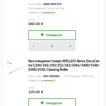
3352/3353/AE042029, Fuser Cleaning Roller
Код товару:
AE04-2029-FYS
Постачальник: Foshan Yat Sing
Наявність:
в наявності
Ціна
880.00
₴
ПРИДБАТИ
Вал очищення тонера WELLDO Xerox DocuCen
tre C240/242/250/252/262/5065/5400/5540/
6500/6550, Cleaning Roller
Код товару:
WD-CRX5065
Постачальник: WELLDO
Наявність:
в наявності
Ціна
220.00
₴
ПРИДБАТИ