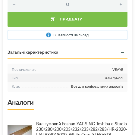
ПРИДБАТИ
В наявності на складі
Загальні характеристики
Постачальник
VEAYE
Тип
Вали гумові
Клас
Все для копіювальних апаратів
Аналоги
Вал гумовий Foshan-YAT-SING Toshiba e-Studio
230/280/200/203/232/233/282/283/HR-2320-
L/6LA84018000, White Core, SLEEVED!