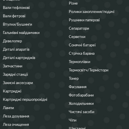
Різне
Вали тефлонові
Ролики захоплення/подачі
Вали фетрові
Рушники паперові
Втулки/Бушинги
Сепаратори
Гальмівні майданчики
Серветки
Девелопер
Сонячні батареї
Деталі апаратів
Стрічка барвна
Деталі картриджів
Термоплівки
Запчастини
Термосвітч/Термістори
Зарядні станції
Тонер
Захисні аксесуари
Фасування
Картриджі
Фотобарабани
Картриджі першопрохідні
Холодильники
Лампи
Чистячі засоби
Леза дозування
Чіпи
Леза очищення
Шестерні