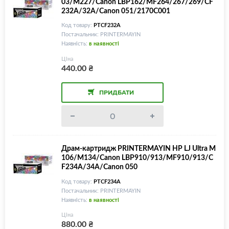
03/M227/Canon LBP162/MF264/267/269/CF
232A/32A/Canon 051/2170C001
Код товару:
PTCF232A
Постачальник: PRINTERMAYIN
Наявність:
в наявності
Ціна
440.00
₴
ПРИДБАТИ
Драм-картридж PRINTERMAYIN HP LJ Ultra M
106/M134/Canon LBP910/913/MF910/913/C
F234A/34A/Canon 050
Код товару:
PTCF234A
Постачальник: PRINTERMAYIN
Наявність:
в наявності
Ціна
880.00
₴