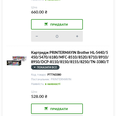
Ціна
660.00
₴
ПРИДБАТИ
Картридж PRINTERMAYIN Brother HL-5440/5
450/5470/6180/MFC-8510/8520/8710/8910/
8950/DCP-8110/8150/8155/8250/TN-3380/T
N-720/TN-750
ПОКАЗАТИ ВСЕ
Код товару:
PTTN3380
Постачальник: PRINTERMAYIN
Наявність:
в наявності
Ціна
528.00
₴
ПРИДБАТИ