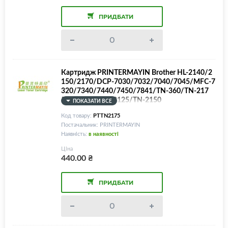
ПРИДБАТИ
Картридж PRINTERMAYIN Brother HL-2140/2
150/2170/DCP-7030/7032/7040/7045/MFC-7
320/7340/7440/7450/7841/TN-360/TN-217
5/TN-2120/TN-2125/TN-2150
ПОКАЗАТИ ВСЕ
Код товару:
PTTN2175
Постачальник: PRINTERMAYIN
Наявність:
в наявності
Ціна
440.00
₴
ПРИДБАТИ