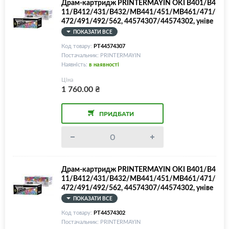
Драм-картридж PRINTERMAYIN OKI B401/B4
11/B412/431/B432/MB441/451/MB461/471/
472/491/492/562, 44574307/44574302, уніве
рсальний!
ПОКАЗАТИ ВСЕ
Код товару:
PT44574307
Постачальник: PRINTERMAYIN
Наявність:
в наявності
Ціна
1 760.00
₴
ПРИДБАТИ
Драм-картридж PRINTERMAYIN OKI B401/B4
11/B412/431/B432/MB441/451/MB461/471/
472/491/492/562, 44574307/44574302, уніве
рсальний!
ПОКАЗАТИ ВСЕ
Код товару:
PT44574302
Постачальник: PRINTERMAYIN