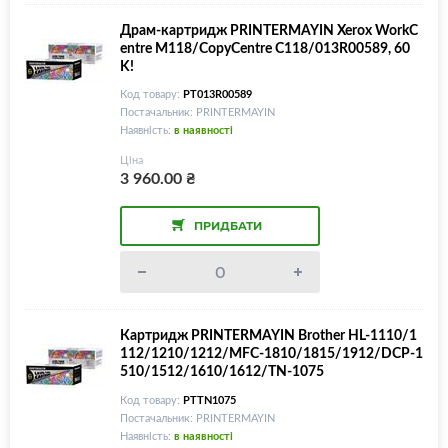
Драм-картридж PRINTERMAYIN Xerox WorkC
entre M118/CopyCentre C118/013R00589, 60
K!
Код товару:
PT013R00589
Постачальник: PRINTERMAYIN
Наявність:
в наявності
Ціна
3 960.00
₴
ПРИДБАТИ
Картридж PRINTERMAYIN Brother HL-1110/1
112/1210/1212/MFC-1810/1815/1912/DCP-1
510/1512/1610/1612/TN-1075
Код товару:
PTTN1075
Постачальник: PRINTERMAYIN
Наявність:
в наявності