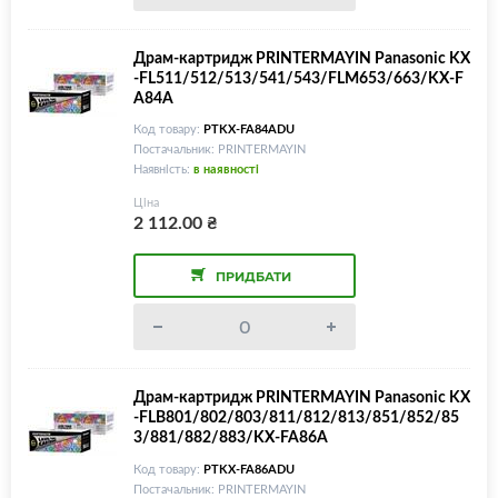
Драм-картридж PRINTERMAYIN Panasonic KX
-FL511/512/513/541/543/FLM653/663/KX-F
A84A
Код товару:
PTKX-FA84ADU
Постачальник: PRINTERMAYIN
Наявність:
в наявності
Ціна
2 112.00
₴
ПРИДБАТИ
Драм-картридж PRINTERMAYIN Panasonic KX
-FLB801/802/803/811/812/813/851/852/85
3/881/882/883/KX-FA86A
Код товару:
PTKX-FA86ADU
Постачальник: PRINTERMAYIN