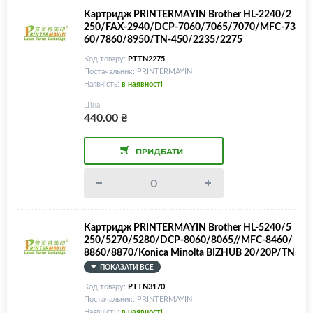
Картридж PRINTERMAYIN Brother HL-2240/2
250/FAX-2940/DCP-7060/7065/7070/MFC-73
60/7860/8950/TN-450/2235/2275
Код товару:
PTTN2275
Постачальник: PRINTERMAYIN
Наявність:
в наявності
Ціна
440.00
₴
ПРИДБАТИ
Картридж PRINTERMAYIN Brother HL-5240/5
250/5270/5280/DCP-8060/8065//MFC-8460/
8860/8870/Konica Minolta BIZHUB 20/20P/TN
-3170/3185/580
ПОКАЗАТИ ВСЕ
Код товару:
PTTN3170
Постачальник: PRINTERMAYIN
Наявність:
в наявності