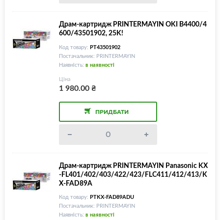
Драм-картридж PRINTERMAYIN OKI B4400/4
600/43501902, 25K!
Код товару:
PT43501902
Постачальник: PRINTERMAYIN
Наявність:
в наявності
Ціна
1 980.00
₴
ПРИДБАТИ
Драм-картридж PRINTERMAYIN Panasonic KX
-FL401/402/403/422/423/FLC411/412/413/K
X-FAD89A
Код товару:
PTKX-FAD89ADU
Постачальник: PRINTERMAYIN
Наявність:
в наявності