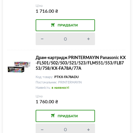
Ціна
1 716.00
₴
ПРИДБАТИ
Драм-картридж PRINTERMAYIN Panasonic KX
-FL501/502/503/521/523/FLM551/553/FLB7
53/758/KX-FA78A/77A
Код товару:
PTKX-FA78ADU
Постачальник: PRINTERMAYIN
Наявність:
в наявності
Ціна
1 760.00
₴
ПРИДБАТИ