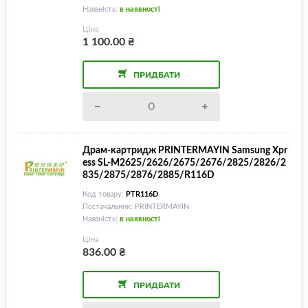
Наявність:
в наявності
Ціна
1 100.00
₴
ПРИДБАТИ
Драм-картридж PRINTERMAYIN Samsung Xpr
ess SL-M2625/2626/2675/2676/2825/2826/2
835/2875/2876/2885/R116D
Код товару:
PTR116D
Постачальник: PRINTERMAYIN
Наявність:
в наявності
Ціна
836.00
₴
ПРИДБАТИ