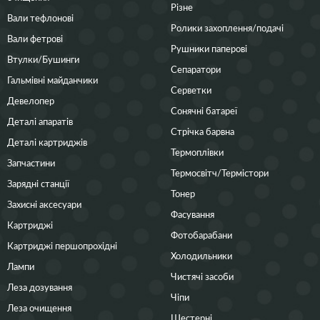
Різне
Вали тефлонові
Ролики захоплення/подачі
Вали фетрові
Рушники паперові
Втулки/Бушинги
Сепаратори
Гальмівні майданчики
Серветки
Девелопер
Сонячні батареї
Деталі апаратів
Стрічка барвна
Деталі картриджів
Термоплівки
Запчастини
Термосвітч/Термістори
Зарядні станції
Тонер
Захисні аксесуари
Фасування
Картриджі
Фотобарабани
Картриджі першопрохідні
Холодильники
Лампи
Чистячі засоби
Леза дозування
Чіпи
Леза очищення
Шестерні