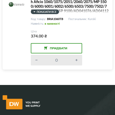
h Aficio 1060/1075/2051/2060/2075/MP 550
0/6000/6001/6002/6500/6503/7500/7502/7
503/8000/9001/SP 9100/AD041076/AD04112
ПОКАЗАТИ ВСЕ
6
Код товару:
BRIA1060TB
Постачальник: Kuroki
Наявність:
в наявності
Ціна
374.00
₴
ПРИДБАТИ