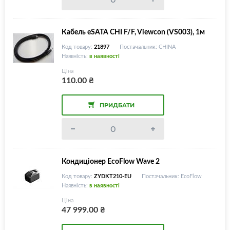
Кабель eSATA CHI F/F, Viewcon (VS003), 1м
Код товару:
21897
Постачальник: CHINA
Наявність:
в наявності
Ціна
110.00
₴
ПРИДБАТИ
Кондиціонер EcoFlow Wave 2
Код товару:
ZYDKT210-EU
Постачальник: EcoFlow
Наявність:
в наявності
Ціна
47 999.00
₴