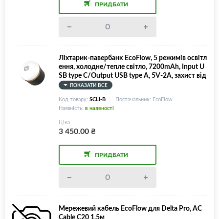
ПРИДБАТИ
Ліхтарик-павербанк EcoFlow, 5 режимів освітл
ення, холодне/тепле світло, 7200mAh, Input U
SB type C/Output USB type A, 5V-2A, захист від
води IP65
ПОКАЗАТИ ВСЕ
Код товару:
SCLI-B
Постачальник: EcoFlow
Наявність:
в наявності
Ціна
3 450.00
₴
ПРИДБАТИ
Мережевий кабель EcoFlow для Delta Pro, AC
Cable C20 1.5м