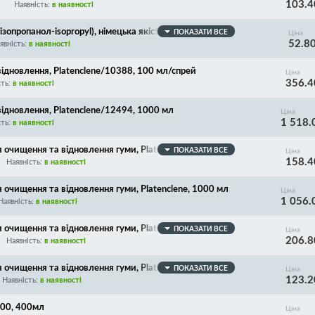
103.4
Наявність:
в наявності
пропанол-isopropyl), німецька якість (антисептик, ро
ПОКАЗАТИ ВСЕ
Ціна
52.8
в, деталей комп'ютерів, оптики, розріджує та розчиняє
явність:
в наявності
а фарби), німецька якість, 100 мл
ідновлення, Platenclene/10388, 100 мл/спрей
Ціна
356.4
сть:
в наявності
ідновлення, Platenclene/12494, 1000 мл
Ціна
1 518.
сть:
в наявності
очищення та відновлення гуми, Platenclene, 100 мл/с
ПОКАЗАТИ ВСЕ
Ціна
158.4
Наявність:
в наявності
очищення та відновлення гуми, Platenclene, 1000 мл
Ціна
1 056.
Наявність:
в наявності
очищення та відновлення гуми, Platenclene, 150 мл/с
ПОКАЗАТИ ВСЕ
Ціна
206.8
Наявність:
в наявності
очищення та відновлення гуми, Platenclene, 60 мл/спр
ПОКАЗАТИ ВСЕ
Ціна
123.2
Наявність:
в наявності
00, 400мл
Ціна