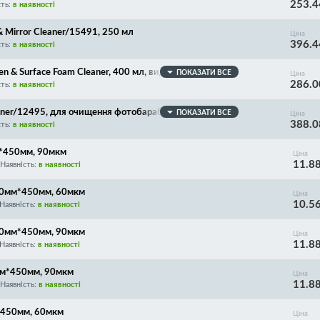
253.4
сть:
в наявності
& Mirror Cleaner/15491, 250 мл
Ціна
396.4
сть:
в наявності
n & Surface Foam Cleaner, 400 мл, видаляє забрудненн
ПОКАЗАТИ ВСЕ
Ціна
286.0
тистатичний ефект
сть:
в наявності
r/12495, для очищення фотобарабанів, магнітних в
ПОКАЗАТИ ВСЕ
Ціна
388.0
сть:
в наявності
м*450мм, 90мкм
Ціна
11.8
Наявність:
в наявності
240мм*450мм, 60мкм
Ціна
10.5
Наявність:
в наявності
240мм*450мм, 90мкм
Ціна
11.8
Наявність:
в наявності
мм*450мм, 90мкм
Ціна
11.8
Наявність:
в наявності
*450мм, 60мкм
Ціна