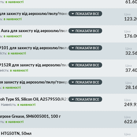
61.6
сть:
в наявності
для захисту від аерозолю/пилу/тонера FFP1 до 4 ГДК,
ПОКАЗАТИ ВСЕ
Ціна
123.2
ть:
в наявності
 Aura для захисту від аерозолю/пилу/тонера FFP3 до
ПОКАЗАТИ ВСЕ
Ціна
176.0
ть:
в наявності
 9101 для захисту від аерозолю/пилу/тонера FFP1 до 4
ПОКАЗАТИ ВСЕ
Ціна
32.5
типу обличчя!
ість:
в наявності
 9152R для захисту від аерозолю/пилу/тонера FFP2 до
ПОКАЗАТИ ВСЕ
Ціна
37.4
 обличчя!
вність:
в наявності
ля захисту від аерозолю/пилу/тонера FFP3 до 50 ГДК,
ПОКАЗАТИ ВСЕ
Ціна
28.1
ь:
в наявності
h Type SS, Silicon Oil, A2579550/A2579100, Packed in
ПОКАЗАТИ ВСЕ
Ціна
249.9
Наявність:
в наявності
rpose Grease, SM6005001, 100 г
Ціна
622.6
сть:
в наявності
e HTG50TN, 50мл
Ціна