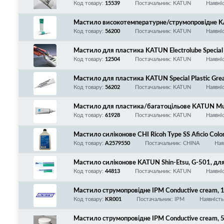
Код товару:
15539
Постачальник: KATUN
Наявні
Мастило високотемпературне/струмопровідне KA
te, 100 г
Код товару:
56200
Постачальник: KATUN
Наявні
Мастило для пластика KATUN Electrolube Special 
Код товару:
12504
Постачальник: KATUN
Наявні
Мастило для пластика KATUN Special Plastic Greas
Код товару:
56202
Постачальник: KATUN
Наявні
Мастило для пластика/багатоцільове KATUN Mul
Код товару:
61928
Постачальник: KATUN
Наявні
Мастило силіконове CHI Ricoh Type SS Aficio Col
0мл/банка
Код товару:
A2579550
Постачальник: CHINA
Ная
Мастило силіконове KATUN Shin-Etsu, G-501, дл
тику під навантаженям. Добре забезпечує змащува
Код товару:
44813
Постачальник: KATUN
Наявні
о +150°C). Вологостійке, 80г/тюбик
Мастило струмопровідне IPM Conductive cream, 
Код товару:
KR001
Постачальник: IPM
Наявність
Мастило струмопровідне IPM Conductive cream, 5