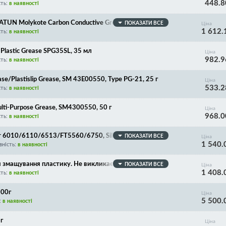
448.8
сть:
в наявності
TUN Molykote Carbon Conductive Grease/HSC Plus Pas
ПОКАЗАТИ ВСЕ
Ціна
1 612.
сть:
в наявності
Plastic Grease SPG35SL, 35 мл
Ціна
982.9
сть:
в наявності
e/Plastislip Grease, SM 43E00550, Type PG-21, 25 г
Ціна
533.2
сть:
в наявності
ti-Purpose Grease, SM4300550, 50 г
Ціна
968.0
сть:
в наявності
or 6010/6110/6513/FT5560/6750, Silicon Fuser Oil, 100
ПОКАЗАТИ ВСЕ
Ціна
1 540.
вність:
в наявності
я змащування пластику. Не викликає руйнування плас
ПОКАЗАТИ ВСЕ
Ціна
1 408.
ння сталі по сталі. Термо- і холодостійке (від -50°C д
сть:
в наявності
100г
Ціна
5 500.
:
в наявності
г
Ціна