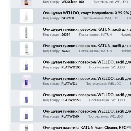
ний опис читайте на етикетці!
Код товару:
WDSClean-100
Постачальник: WELLDO
Очищувач WELLDO, спирт ізопропіловий 99,9% (ізо
зчинник, очищення запчастин принтера, контакті
Код товару:
ISOP100
Постачальник: WELLDO
На
залишки жиру, масла, смол, лаку, клею, чорнил т
Очищувач гумових поверхонь KATUN, засіб для в
Код товару:
56394
Постачальник: KATUN
Наявні
Очищувач гумових поверхонь KATUN, засіб для в
Код товару:
56393
Постачальник: KATUN
Наявні
Очищувач гумових поверхонь WELLDO, засіб для 
прей
Код товару:
PLATWD100
Постачальник: WELLDO
Очищувач гумових поверхонь WELLDO, засіб для 
Код товару:
PLATWD1
Постачальник: WELLDO
Очищувач гумових поверхонь WELLDO, засіб для 
прей
Код товару:
PLATWD150
Постачальник: WELLDO
Очищувач гумових поверхонь WELLDO, засіб для 
ей
Код товару:
PLATWD60
Постачальник: WELLDO
Очищувач пластика KATUN Foam Cleaner, KFCP4