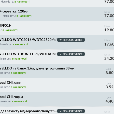
77.0
Наявність:
в наявності
+ серветка, 120мл
Ціна
77.0
Наявність:
в наявності
XXFF01H
Ціна
19.8
ь:
в наявності
ером WELLDO WDTC2016/WDTC2520/WDTM162JT/WDT
ПОКАЗАТИ ВСЕ
Ціна
17.6
0/WDTS5618JM/WDTT2060/WDTT1640U/WDTT1640
Наявність:
в наявності
м WELLDO WDTKUNI1JT-1/WDTKUNI2JT-100, діаметр г
ПОКАЗАТИ ВСЕ
Ціна
24.2
аявність:
в наявності
WELLDO та банок 1,6л, діаметр горловини 38мм
Ціна
8.80
явність:
в наявності
вці CHI, синя
Ціна
3.52
явність:
в наявності
вці CHI, чорна
Ціна
4.40
аявність:
в наявності
 для захисту від аерозолю/пилу/тонера FFP1 до 4 ГД
ПОКАЗАТИ ВСЕ
Ціна