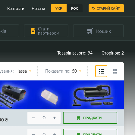
Контакти
Новини
УКР
РОС
СТАРИЙ САЙТ
Стати
Кошик
хід
партнером
Товарів всього: 94
Сторінок: 2
ування:
Назва
Показати по:
50
ПРИДБАТИ
00
₴
ПРИДБАТИ