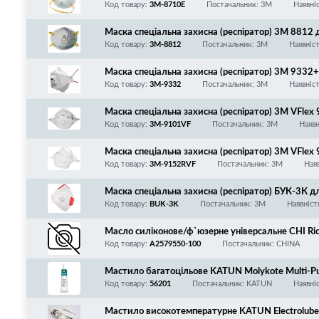
К!
Код товару:
3M-8710E
Постачальник: 3M
Наявні
Маска спеціальна захисна (респіратор) 3M 8812 
з клапаном видиху CoolFlow! ГОСТ Р12.4.191-99
Код товару:
3M-8812
Постачальник: 3M
Наявніс
Маска спеціальна захисна (респіратор) 3M 9332+
50 ГДК, з клапаном видиху CoolFlow!
Код товару:
3M-9332
Постачальник: 3M
Наявніс
Маска спеціальна захисна (респіратор) 3M VFlex
ГДК! 6 грам! Відмінне прилягання до будь-якого 
Код товару:
3M-9101VF
Постачальник: 3M
Наявн
Маска спеціальна захисна (респіратор) 3M VFlex
12 ГДК! Відмінне прилягання до будь-якого типу
Код товару:
3M-9152RVF
Постачальник: 3M
Ная
Маска спеціальна захисна (респіратор) БУК-3К д
з клапаном видиху! Зроблено в Україні!
Код товару:
BUK-3K
Постачальник: 3M
Наявніст
Масло силіконове/ф`юзерне універсальне CHI Rico
Ukraine, 100мл/банка
Код товару:
A2579550-100
Постачальник: CHINA
Мастило багатоцільове KATUN Molykote Multi-Pu
Код товару:
56201
Постачальник: KATUN
Наявні
Мастило високотемпературне KATUN Electrolub