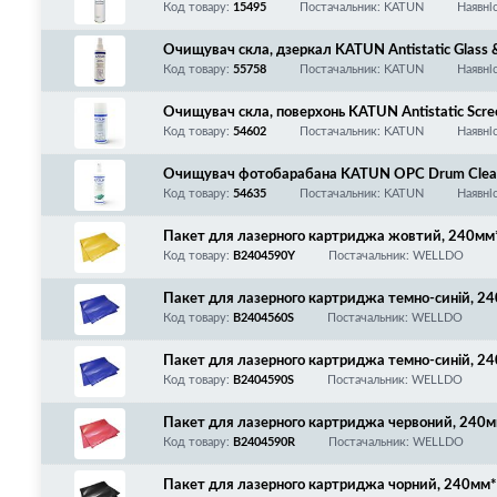
Код товару:
15495
Постачальник: KATUN
Наявні
Очищувач скла, дзеркал KATUN Antistatic Glass 
Код товару:
55758
Постачальник: KATUN
Наявні
Очищувач скла, поверхонь KATUN Antistatic Scree
я зі скла, пластику, кераміки та металу, має ан
Код товару:
54602
Постачальник: KATUN
Наявні
Очищувач фотобарабана KATUN OPC Drum Cleane
алів, 250 мл
Код товару:
54635
Постачальник: KATUN
Наявні
Пакет для лазерного картриджа жовтий, 240м
Код товару:
B2404590Y
Постачальник: WELLDO
Пакет для лазерного картриджа темно-синій, 
Код товару:
B2404560S
Постачальник: WELLDO
Пакет для лазерного картриджа темно-синій, 
Код товару:
B2404590S
Постачальник: WELLDO
Пакет для лазерного картриджа червоний, 240
Код товару:
B2404590R
Постачальник: WELLDO
Пакет для лазерного картриджа чорний, 240мм