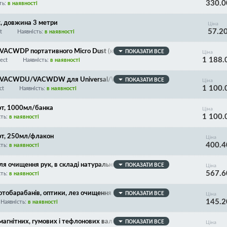
330.0
ть:
в наявності
, довжина 3 метри
Ціна
57.2
t
Наявність:
в наявності
VACWDP портативного Micro Dust (короткий шланг, к
ПОКАЗАТИ ВСЕ
Ціна
1 188.
насадка)
ect
Наявність:
в наявності
t VACWDU/VACWDW для Universal/Washable/Micro D
ПОКАЗАТИ ВСЕ
Ціна
1 100.
2388/HYB/SV-SH33 (шланг, коротка насадка з щітко
ct
Наявність:
в наявності
рт, 1000мл/банка
Ціна
1 100.
сть:
в наявності
рт, 250мл/флакон
Ціна
400.4
сть:
в наявності
очищення рук, в складі натуральний скраб, добре в
ПОКАЗАТИ ВСЕ
Ціна
567.6
сть:
в наявності
барабанів, оптики, лез очищення і дозування, конта
ПОКАЗАТИ ВСЕ
Ціна
145.2
ЕНА ФОРМУЛА!
Наявність:
в наявності
гнітних, гумових і тефлонових валів! 100мл, деталь
ПОКАЗАТИ ВСЕ
Ціна