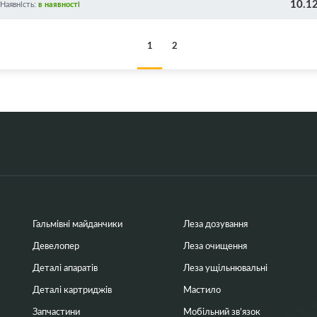
10.1
Наявність:
в наявності
1
2
Гальмівні майданчики
Леза дозування
Девелопер
Леза очищення
Деталі апаратів
Леза ущільнювальні
Деталі картриджів
Мастило
Запчастини
Мобільний зв’язок