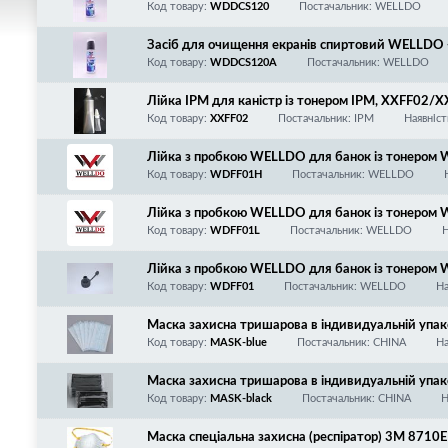
Код товару:
WDDCS120
Постачальник: WELLDO
Засіб для очищення екранів спиртовий WELLDO 
Код товару:
WDDCS120A
Постачальник: WELLDO
Лійка IPM для каністр із тонером IPM, XXFF02/
Код товару:
XXFF02
Постачальник: IPM
Наявніст
Лійка з пробкою WELLDO для банок із тон
M164JT/WDTKUNI2JT-500/WDTKUNI1JT-50
Код товару:
WDFF01H
Постачальник: WELLDO
UJT, діаметр горловини 50мм
Лійка з пробкою WELLDO для банок із тонеро
орловини 39мм
Код товару:
WDFF01L
Постачальник: WELLDO
Н
Лійка з пробкою WELLDO для банок із тонером 
Код товару:
WDFF01
Постачальник: WELLDO
На
Маска захисна тришарова в індивидуальній упако
Код товару:
MASK-blue
Постачальник: CHINA
На
Маска захисна тришарова в індивидуальній упако
Код товару:
MASK-black
Постачальник: CHINA
Н
Маска спеціальна захисна (респіратор) 3M 8710E