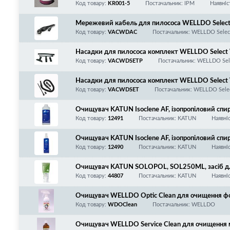
Код товару:
KR001-5
Постачальник: IPM
Наявніс
Мережевий кабель для пилососа WELLDO Select
Код товару:
VACWDAC
Постачальник: WELLDO Selec
Насадки для пилососа комплект WELLDO Select 
оротка насадка з щіткою, довга насадка, широка 
Код товару:
VACWDSETP
Постачальник: WELLDO Sel
Насадки для пилососа комплект WELLDO Selec
ust/3M/SCS/Ultivac/Atrix/АЕРОТОН/Aeroton/АП 
Код товару:
VACWDSET
Постачальник: WELLDO Sele
ю, довга насадка, форсунка)
Очищувач KATUN Isoclene AF, ізопропіловий спи
Код товару:
12491
Постачальник: KATUN
Наявні
Очищувач KATUN Isoclene AF, ізопропіловий спи
Код товару:
12490
Постачальник: KATUN
Наявні
Очищувач KATUN SOLOPOL, SOL250ML, засіб для 
идаляє тонер і жир, 250 мл/тюбик
Код товару:
44807
Постачальник: KATUN
Наявні
Очищувач WELLDO Optic Clean для очищення фото
ктів і пластикових поверхонь! 250мл, ОНОВЛ
Код товару:
WDOClean
Постачальник: WELLDO
Очищувач WELLDO Service Clean для очищення ма