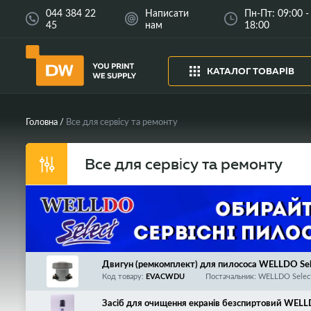
044 384 22
Написати
Пн-Пт: 09:00 -
45
нам
18:00
КАТАЛОГ ТОВАРІВ
Головна
Все для сервісу та ремонту
Все для сервісу та ремонту
Двигун (ремкомплект) для пилососа WELLDO Se
E, 220v/50Hz, input and output power - 800W/20
Код товару:
EVACWDU
Постачальник: WELLDO Selec
Засіб для очищення екранів безспиртовий WELL