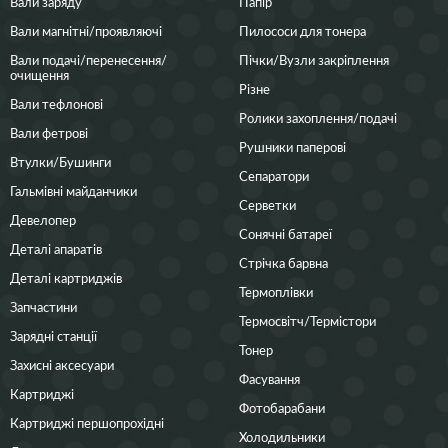
Вали заряду
Папір
Вали магнітні/проявляючі
Пилососи для тонера
Вали подачі/перенесення/
Пічки/Вузли закріплення
очищення
Різне
Вали тефлонові
Ролики захоплення/подачі
Вали фетрові
Рушники паперові
Втулки/Бушинги
Сепаратори
Гальмівні майданчики
Серветки
Девелопер
Сонячні батареї
Деталі апаратів
Стрічка барвна
Деталі картриджів
Термоплівки
Запчастини
Термосвітч/Термістори
Зарядні станції
Тонер
Захисні аксесуари
Фасування
Картриджі
Фотобарабани
Картриджі першопрохідні
Холодильники