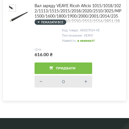
Вал заряду VEAYE Ricoh Aficio 1015/1018/102
2/1113/1515/2015/2018/2020/2510/3025/MP
1500/1600/1800/1900/2000/2001/2014/235
2/2500/2501/2510/2550/2553/2554/2851/28
ПОКАЗАТИ ВСЕ
52/3010/3030/3054/3350/3351/3352/3353/G
Код товару: AD027014-VE
estetner DSm615/618/625/716/725/AD02701
Постачальник: VEAYE
8/AD027014/G0523510
Наявність:
в наявності
Ціна
616.00
₴
ПРИДБАТИ