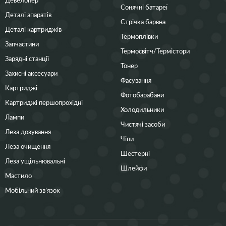
Сонячні батареї
Деталі апаратів
Стрічка барвна
Деталі картриджів
Термоплівки
Запчастини
Термосвітч/Термістори
Зарядні станції
Тонер
Захисні аксесуари
Фасування
Картриджі
Фотобарабани
Картриджі першопрохідні
Холодильники
Лампи
Чистячі засоби
Леза дозування
Чіпи
Леза очищення
Шестерні
Леза ущільнювальні
Шлейфи
Мастило
Мобільний зв’язок