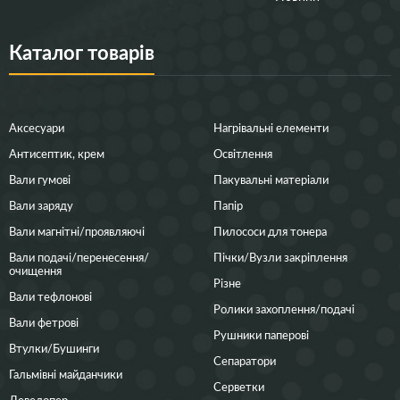
Каталог товарів
Аксесуари
Нагрівальні елементи
Антисептик, крем
Освітлення
Вали гумові
Пакувальні матеріали
Вали заряду
Папір
Вали магнітні/проявляючі
Пилососи для тонера
Вали подачі/перенесення/
Пічки/Вузли закріплення
очищення
Різне
Вали тефлонові
Ролики захоплення/подачі
Вали фетрові
Рушники паперові
Втулки/Бушинги
Сепаратори
Гальмівні майданчики
Серветки
Девелопер