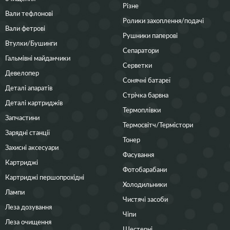
Різне
Вали тефлонові
Ролики захоплення/подачі
Вали фетрові
Рушники паперові
Втулки/Бушинги
Сепаратори
Гальмівні майданчики
Серветки
Девелопер
Сонячні батареї
Деталі апаратів
Стрічка барвна
Деталі картриджів
Термоплівки
Запчастини
Термосвітч/Термістори
Зарядні станції
Тонер
Захисні аксесуари
Фасування
Картриджі
Фотобарабани
Картриджі першопрохідні
Холодильники
Лампи
Чистячі засоби
Леза дозування
Чіпи
Леза очищення
Шестерні