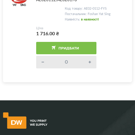
Код товару: AE02-0112-FYS
Постачальник: Foshan Yat Sing
Наявність:
в наявності
Ціна
1 716.00
₴
ПРИДБАТИ