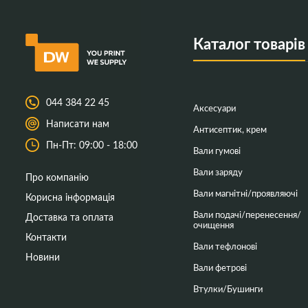
Каталог товарів
044 384 22 45
Аксесуари
Написати нам
Антисептик, крем
Пн-Пт: 09:00 - 18:00
Вали гумові
Вали заряду
Про компанію
Вали магнітні/проявляючі
Корисна інформація
Вали подачі/перенесення/
Доставка та оплата
очищення
Контакти
Вали тефлонові
Новини
Вали фетрові
Втулки/Бушинги