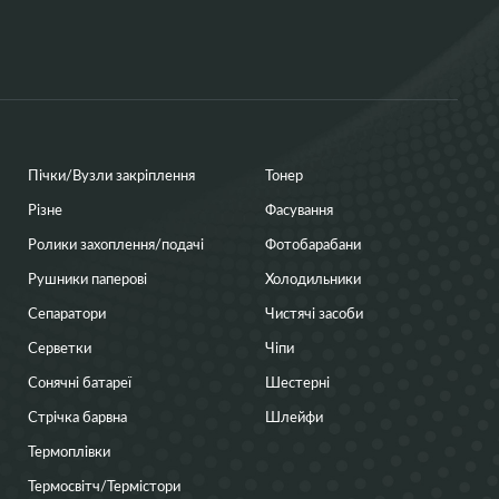
Пічки/Вузли закріплення
Тонер
Різне
Фасування
Ролики захоплення/подачі
Фотобарабани
Рушники паперові
Холодильники
Сепаратори
Чистячі засоби
Серветки
Чіпи
Сонячні батареї
Шестерні
Стрічка барвна
Шлейфи
Термоплівки
Термосвітч/Термістори