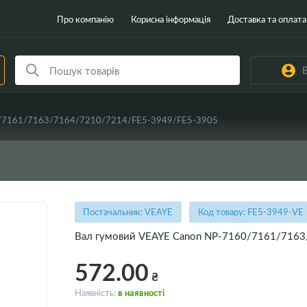
Про компанію
Корисна інформація
Доставка та оплата
В
0/7161/7163/7164/7210/7214/FE5-3949/FE5-3905
Постачальник: VEAYE
Код товару: FE5-3949-VE
Вал гумовий VEAYE Canon NP-7160/7161/716
572.00
₴
Наявність:
в наявності