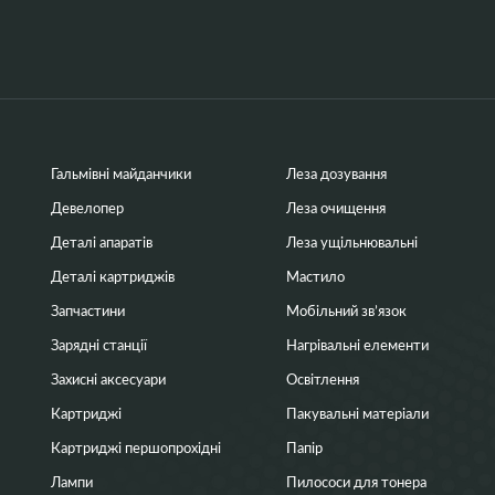
Гальмівні майданчики
Леза дозування
Девелопер
Леза очищення
Деталі апаратів
Леза ущільнювальні
Деталі картриджів
Мастило
Запчастини
Мобільний зв’язок
Зарядні станції
Нагрівальні елементи
Захисні аксесуари
Освітлення
Картриджі
Пакувальні матеріали
Картриджі першопрохідні
Папір
Лампи
Пилососи для тонера