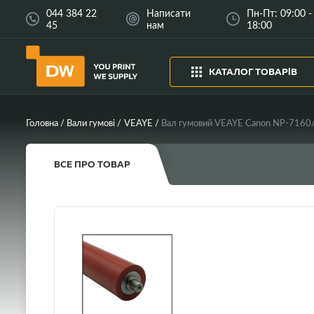
044 384 22
Написати
Пн-Пт: 09:00 -
45
нам
18:00
КАТАЛОГ ТОВАРІВ
Головна
Вали гумові
VEAYE
Вал гумовий VEAYE Canon NP-716
ВСЕ ПРО ТОВАР