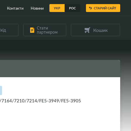
Контакти
Новини
УКР
РОС
СТАРИЙ САЙТ
Стати
Кошик
хід
партнером
3/7164/7210/7214/FE5-3949/FE5-3905