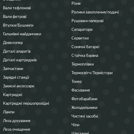
Різне
Вали тефлонові
Ролики захоплення/подачі
Вали фетрові
Рушники паперові
Втулки/Бушинги
Сепаратори
Гальмівні майданчики
Серветки
Девелопер
Сонячні батареї
Деталі апаратів
Стрічка барвна
Деталі картриджів
Термоплівки
Запчастини
Термосвітч/Термістори
Зарядні станції
Тонер
Захисні аксесуари
Фасування
Картриджі
Фотобарабани
Картриджі першопрохідні
Холодильники
Лампи
Чистячі засоби
Леза дозування
Чіпи
Леза очищення
Шестерні