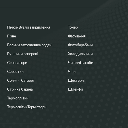
Пічки/Вузли закріплення
Тонер
Різне
Фасування
Ролики захоплення/подачі
Фотобарабани
Рушники паперові
Холодильники
Сепаратори
Чистячі засоби
Серветки
Чіпи
Сонячні батареї
Шестерні
Стрічка барвна
Шлейфи
Термоплівки
Термосвітч/Термістори