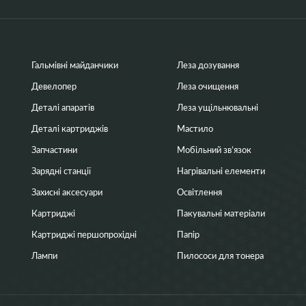
Гальмівні майданчики
Леза дозування
Девелопер
Леза очищення
Деталі апаратів
Леза ущільнювальні
Деталі картриджів
Мастило
Запчастини
Мобільний зв’язок
Зарядні станції
Нагрівальні елементи
Захисні аксесуари
Освітлення
Картриджі
Пакувальні матеріали
Картриджі першопрохідні
Папір
Лампи
Пилососи для тонера