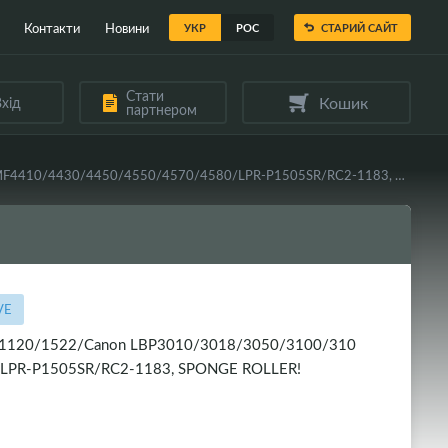
Контакти
Новини
УКР
РОС
СТАРИЙ САЙТ
Стати
Кошик
хід
партнером
Вал гумовий VEAYE HP LJ P1005/1006/1505/M1120/1522/Canon LBP3010/3018/3050/3100/3108/3150/MF4410/4430/4450/4550/4570/4580/LPR-P1505SR/RC2-1183, SPONGE ROLLER!
VE
M1120/1522/Canon LBP3010/3018/3050/3100/310
LPR-P1505SR/RC2-1183, SPONGE ROLLER!