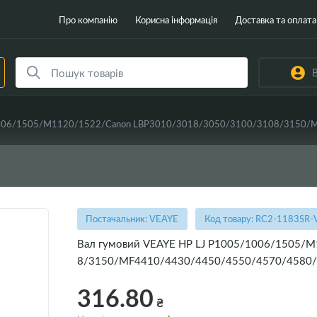
Про компанію
Корисна інформація
Доставка та оплата
В
Постачальник: VEAYE
Код товару: RC2-1183SR-
Вал гумовий VEAYE HP LJ P1005/1006/1505/
8/3150/MF4410/4430/4450/4550/4570/4580/
316.80
₴