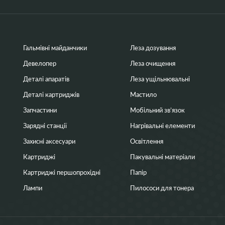
Гальмівні майданчики
Леза дозування
Девелопер
Леза очищення
Деталі апаратів
Леза ущільнювальні
Деталі картриджів
Мастило
Запчастини
Мобільний зв’язок
Зарядні станції
Нагрівальні елементи
Захисні аксесуари
Освітлення
Картриджі
Пакувальні матеріали
Картриджі першопрохідні
Папір
Лампи
Пилососи для тонера