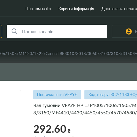
Про компанію
Корисна інформація
Доставка та оплата
В
Постачальник: VEAYE
Код товару: RC2-1183HQ
Вал гумовий VEAYE HP LJ P1005/1006/1505/
8/3150/MF4410/4430/4450/4550/4570/4580/LP
292.60
₴