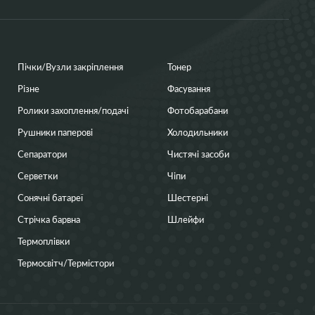
Пічки/Вузли закріплення
Тонер
Різне
Фасування
Ролики захоплення/подачі
Фотобарабани
Рушники паперові
Холодильники
Сепаратори
Чистячі засоби
Серветки
Чіпи
Сонячні батареї
Шестерні
Стрічка барвна
Шлейфи
Термоплівки
Термосвітч/Термістори