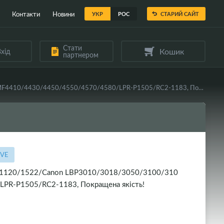
Контакти
Новини
УКР
РОС
СТАРИЙ САЙТ
Стати
Кошик
хід
партнером
Вал гумовий VEAYE HP LJ P1005/1006/1505/M1120/1522/Canon LBP3010/3018/3050/3100/3108/3150/MF4410/4430/4450/4550/4570/4580/LPR-P1505/RC2-1183, Покращена якість!
-VE
M1120/1522/Canon LBP3010/3018/3050/3100/310
R-P1505/RC2-1183, Покращена якість!