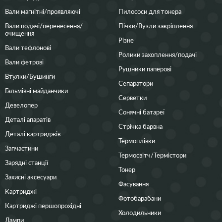
Вали магнітні/проявляючі
Пилососи для тонера
Вали подачі/перенесення/
Пічки/Вузли закріплення
очищення
Різне
Вали тефлонові
Ролики захоплення/подачі
Вали фетрові
Рушники паперові
Втулки/Бушинги
Сепаратори
Гальмівні майданчики
Серветки
Девелопер
Сонячні батареї
Деталі апаратів
Стрічка барвна
Деталі картриджів
Термоплівки
Запчастини
Термосвітч/Термістори
Зарядні станції
Тонер
Захисні аксесуари
Фасування
Картриджі
Фотобарабани
Картриджі першопрохідні
Холодильники
Лампи