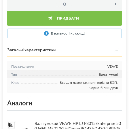
ПРИДБАТИ
В наявності на складі
Загальні характеристики
Постачальник
VEAYE
Тип
Вали гумові
Клас
Все для лазерних принтерів та БФП,
чорно-білий друк
Аналоги
Вал гумовий VEAYE HP LJ P3015/Enterprise 50
0 MFP M521/525/Canon iR1435/1430/LBP675