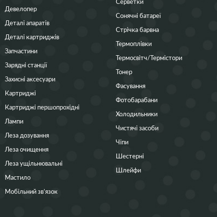
Серветки
Девелопер
Сонячні батареї
Деталі апаратів
Стрічка барвна
Деталі картриджів
Термоплівки
Запчастини
Термосвітч/Термістори
Зарядні станції
Тонер
Захисні аксесуари
Фасування
Картриджі
Фотобарабани
Картриджі першопрохідні
Холодильники
Лампи
Чистячі засоби
Леза дозування
Чіпи
Леза очищення
Шестерні
Леза ущільнювальні
Шлейфи
Мастило
Мобільний зв’язок