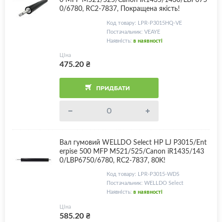
0/6780, RC2-7837, Покращена якість!
Код товару: LPR-P3015HQ-VE
Постачальник: VEAYE
Наявність:
в наявності
Ціна
475.20
₴
ПРИДБАТИ
Вал гумовий WELLDO Select HP LJ P3015/Ent
erpise 500 MFP M521/525/Canon iR1435/143
0/LBP6750/6780, RC2-7837, 80K!
Код товару: LPR-P3015-WDS
Постачальник: WELLDO Select
Наявність:
в наявності
Ціна
585.20
₴