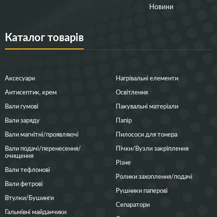
Новини
Каталог товарів
Аксесуари
Нагрівальні елементи
Антисептик, крем
Освітлення
Вали гумові
Пакувальні матеріали
Вали заряду
Папір
Вали магнітні/проявляючі
Пилососи для тонера
Вали подачі/перенесення/
Пічки/Вузли закріплення
очищення
Різне
Вали тефлонові
Ролики захоплення/подачі
Вали фетрові
Рушники паперові
Втулки/Бушинги
Сепаратори
Гальмівні майданчики