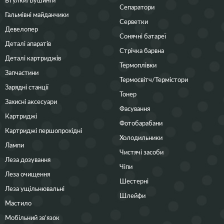
Сепаратори
Гальмівні майданчики
Серветки
Девелопер
Сонячні батареї
Деталі апаратів
Стрічка барвна
Деталі картриджів
Термоплівки
Запчастини
Термосвітч/Термістори
Зарядні станції
Тонер
Захисні аксесуари
Фасування
Картриджі
Фотобарабани
Картриджі першопрохідні
Холодильники
Лампи
Чистячі засоби
Леза дозування
Чіпи
Леза очищення
Шестерні
Леза ущільнювальні
Шлейфи
Мастило
Мобільний зв’язок