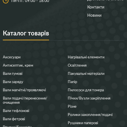
Пн-Пт: 09:00 - 18:00
Контакти
Новини
Каталог товарів
Аксесуари
Нагрівальні елементи
Антисептик, крем
Освітлення
Вали гумові
Пакувальні матеріали
Вали заряду
Папір
Вали магнітні/проявляючі
Пилососи для тонера
Вали подачі/перенесення/
Пічки/Вузли закріплення
очищення
Різне
Вали тефлонові
Ролики захоплення/подачі
Вали фетрові
Рушники паперові
Втулки/Бушинги