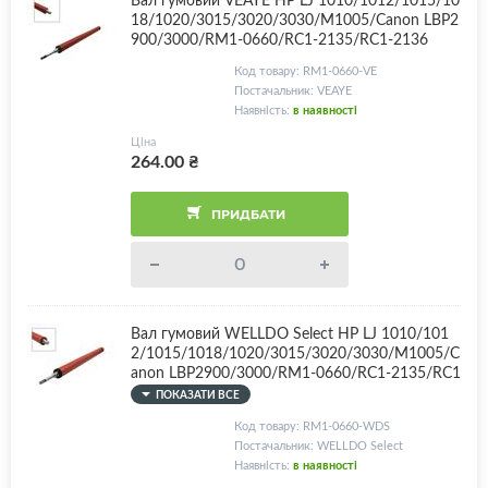
18/1020/3015/3020/3030/M1005/Canon LBP2
900/3000/RM1-0660/RC1-2135/RC1-2136
Код товару: RM1-0660-VE
Постачальник: VEAYE
Наявність:
в наявності
Ціна
264.00
₴
ПРИДБАТИ
Вал гумовий WELLDO Select HP LJ 1010/101
2/1015/1018/1020/3015/3020/3030/M1005/C
anon LBP2900/3000/RM1-0660/RC1-2135/RC1
-2136, 60K!
ПОКАЗАТИ ВСЕ
Код товару: RM1-0660-WDS
Постачальник: WELLDO Select
Наявність:
в наявності