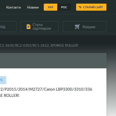
Контакти
Новини
УКР
РОС
СТАРИЙ САЙТ
Стати
Кошик
хід
партнером
RC1-3630/RC2-0303/RC1-3612, SPONGE ROLLER!
VE
392/P2015/2014/M2727/Canon LBP3300/3310/336
E ROLLER!