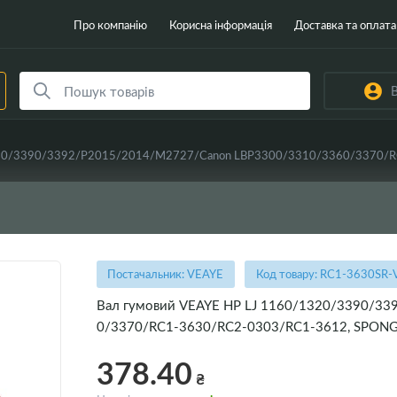
Про компанію
Корисна інформація
Доставка та оплата
В
1320/3390/3392/P2015/2014/M2727/Canon LBP3300/3310/3360/3370/
Постачальник: VEAYE
Код товару: RC1-3630SR-
Вал гумовий VEAYE HP LJ 1160/1320/3390/3
0/3370/RC1-3630/RC2-0303/RC1-3612, SPONG
378.40
₴