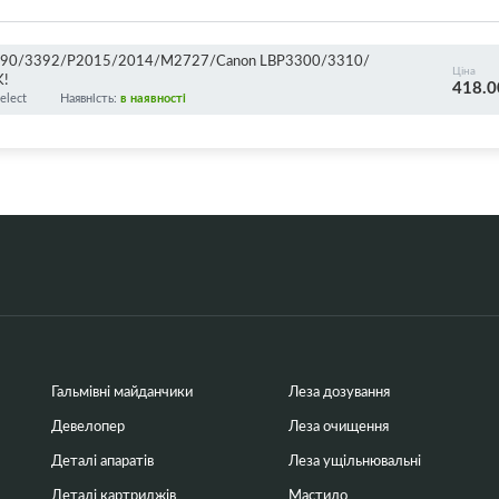
/3390/3392/P2015/2014/M2727/Canon LBP3300/3310/
Ціна
K!
418.0
elect
Наявність:
в наявності
Гальмівні майданчики
Леза дозування
Девелопер
Леза очищення
Деталі апаратів
Леза ущільнювальні
Деталі картриджів
Мастило