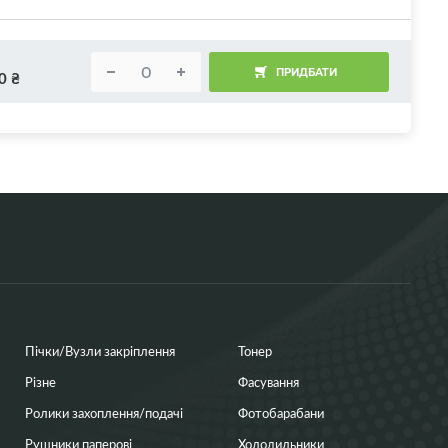
ПРИДБАТИ
0
₴
Пічки/Вузли закріплення
Тонер
Різне
Фасування
Ролики захоплення/подачі
Фотобарабани
Рушники паперові
Холодильники