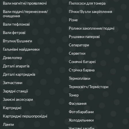
Вали магнітні/проявляючі
Пилососи для тонера
Вали подачі/перенесення/
Пічки/Вузли закріплення
очищення
Різне
Вали тефлонові
Ролики захоплення/подачі
Вали фетрові
Рушники паперові
Втулки/Бушинги
Сепаратори
Гальмівні майданчики
Серветки
Девелопер
Сонячні батареї
Деталі апаратів
Стрічка барвна
Деталі картриджів
Термоплівки
Запчастини
Термосвітч/Термістори
Зарядні станції
Тонер
Захисні аксесуари
Фасування
Картриджі
Фотобарабани
Картриджі першопрохідні
Холодильники
Лампи
Чистячі засоби