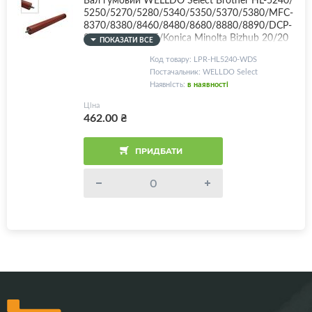
5250/5270/5280/5340/5350/5370/5380/MFC-
8370/8380/8460/8480/8680/8880/8890/DCP-
8070/8080/8085/Konica Minolta Bizhub 20/20
ПОКАЗАТИ ВСЕ
P, 80K!
Код товару: LPR-HL5240-WDS
Постачальник: WELLDO Select
Наявність:
в наявності
Ціна
462.00
₴
ПРИДБАТИ