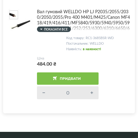
Вал гумовий WELLDO HP LJ P2035/2055/203
0/2050/2055/Pro 400 M401/M425/Canon MF4
18/419/416/411/MF5840/5930/5940/5950/59
60/5980/LBP-251/252/253/6300/6310/6650/6
ПОКАЗАТИ ВСЕ
653/6654/6670/6680/iR1033/1133/LPR-P203
Код товару: RC1-3685BSR-WD
5/LPR-M401/RC1-3685, SPONGE ROLLER, BLA
Постачальник: WELLDO
CK Color! Electric conduction
Наявність:
в наявності
Ціна
484.00
₴
ПРИДБАТИ