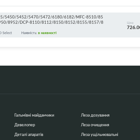
/5445/5450/5452/5470/5472/6180/6182/MFC-8510/85
950/8952/DCP-8110/8112/8150/8152/8155/8157/8
Ціна
726.0
 Select
Наявність:
в наявності
Гальмівні майданчики
Леза дозування
Девелопер
Леза очищення
Деталі апаратів
Леза ущільнювальні