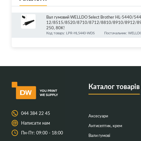
Вал гумовий WELLDO Select Brother HL-5440
12/8515/8520/8710/8712/8810/8910/8912/8
250, 80K!
Код товару: LPR-HL5440-WDS
Постачальник: WELLDO
Каталог товарів
044 384 22 45
Аксесуари
Написати нам
Антисептик, крем
Пн-Пт: 09:00 - 18:00
Вали гумові