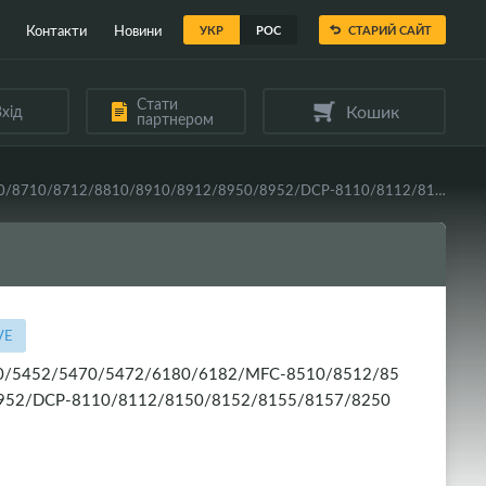
Контакти
Новини
УКР
РОС
СТАРИЙ САЙТ
Стати
Кошик
хід
партнером
Вал гумовий VEAYE Brother HL-5440/5445/5450/5452/5470/5472/6180/6182/MFC-8510/8512/8515/8520/8710/8712/8810/8910/8912/8950/8952/DCP-8110/8112/8150/8152/8155/8157/8250
VE
450/5452/5470/5472/6180/6182/MFC-8510/8512/85
952/DCP-8110/8112/8150/8152/8155/8157/8250