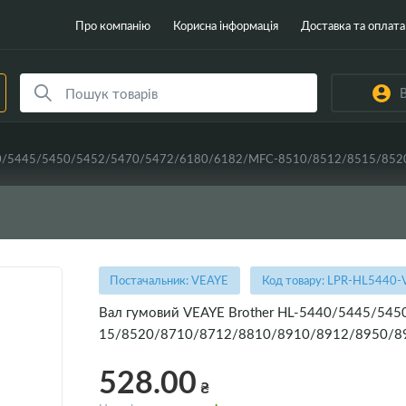
Про компанію
Корисна інформація
Доставка та оплата
В
Постачальник: VEAYE
Код товару: LPR-HL5440-
Вал гумовий VEAYE Brother HL-5440/5445/5
15/8520/8710/8712/8810/8910/8912/8950/8
528.00
₴