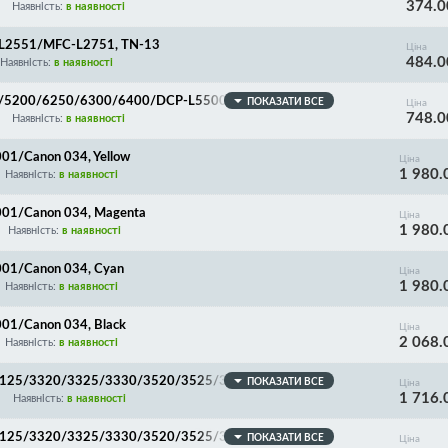
374.0
0, Lenovo 2605D/Fuji Xerox Docuprint M225/228, C
Наявність:
в наявності
L2551/MFC-L2751, TN-13
Ціна
484.0
Наявність:
в наявності
0/5200/6250/6300/6400/DCP-L5500/6600/MFC-L57
ПОКАЗАТИ ВСЕ
Ціна
748.0
Наявність:
в наявності
1/Canon 034, Yellow
Ціна
1 980.
Наявність:
в наявності
01/Canon 034, Magenta
Ціна
1 980.
Наявність:
в наявності
01/Canon 034, Cyan
Ціна
1 980.
Наявність:
в наявності
1/Canon 034, Black
Ціна
2 068.
Наявність:
в наявності
3125/3320/3325/3330/3520/3525/3530/3120/3125/
ПОКАЗАТИ ВСЕ
Ціна
1 716.
ack
Наявність:
в наявності
3125/3320/3325/3330/3520/3525/3530/3120/3125/
ПОКАЗАТИ ВСЕ
Ціна