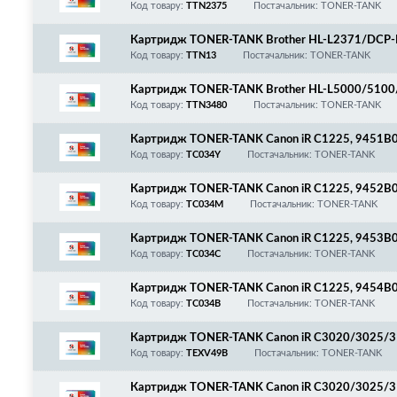
5/2540/2560/MFC-L2700/2705/2720/2740/HL-226
Код товару:
TTN2375
Постачальник: TONER-TANK
T202330/TN-2375
Картридж TONER-TANK Brother HL-L2371/DCP-
Код товару:
TTN13
Постачальник: TONER-TANK
Картридж TONER-TANK Brother HL-L5000/510
00/5750/6800/6900, TN-3480
Код товару:
TTN3480
Постачальник: TONER-TANK
Картридж TONER-TANK Canon iR C1225, 9451B00
Код товару:
TC034Y
Постачальник: TONER-TANK
Картридж TONER-TANK Canon iR C1225, 9452B0
Код товару:
TC034M
Постачальник: TONER-TANK
Картридж TONER-TANK Canon iR C1225, 9453B0
Код товару:
TC034C
Постачальник: TONER-TANK
Картридж TONER-TANK Canon iR C1225, 9454B00
Код товару:
TC034B
Постачальник: TONER-TANK
Картридж TONER-TANK Canon iR C3020/3025/
3720/3725/3730/3826, C-EXV49/8524B002, Bl
Код товару:
TEXV49B
Постачальник: TONER-TANK
Картридж TONER-TANK Canon iR C3020/3025/