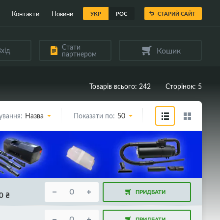
Контакти
Новини
УКР
РОС
СТАРИЙ САЙТ
Стати
Кошик
хід
партнером
Товарів всього: 242
Сторінок: 5
ування:
Назва
Показати по:
50
ПРИДБАТИ
0
₴
ПРИДБАТИ