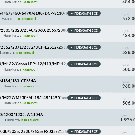
484.0
AX-2845/2890/2940/2990, DR-2090/2200/2275, Pr
Наявність:
в наявності
/5445/5450/5470/6180/DCP-8110/8150/8155/8250/
ПОКАЗАТИ ВСЕ
Ціна
572.0
/3380, Premium Quality!
Наявність:
в наявності
0/2305/2320/2340/2360/2365/2380/DCP-L2500/252
ПОКАЗАТИ ВСЕ
Ціна
484.0
0, DR-2300/DR-2335
Наявність:
в наявності
2/2352/2371/2372/DCP-L2512/2532/2551/2552/MF
ПОКАЗАТИ ВСЕ
Ціна
528.0
Наявність:
в наявності
/M132/Canon LBP112/113/MF112, CF219A/Canon 0
ПОКАЗАТИ ВСЕ
Ціна
506.0
Наявність:
в наявності
M134/133, CF234A
Ціна
968.0
Наявність:
в наявності
6/M227/M230/M118/148/149/Canon LBP160/161/1
ПОКАЗАТИ ВСЕ
Ціна
506.0
, CF232A/Canon 051
Наявність:
в наявності
00/1200/1202, W1104A
Ціна
1 936.
Наявність:
в наявності
2030/2035/2530/2535/P2035/2135, FS-1000/1010/1
ПОКАЗАТИ ВСЕ
Ціна