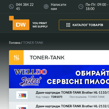
044 384 22
Написати
Пн-Пт: 09:00 -
45
нам
18:00
КАТАЛОГ ТОВАРІВ
Головна
TONER-TANK
TONER-TANK
Драм-картридж TONER-TANK Brother HL-1110
1610/1612/1622/1623/MFC-1810/1815/1912, D
Код товару:
TDR1075
Постачальник: TONER-TANK
y!
Драм-картридж TONER-TANK Brother HL-2132