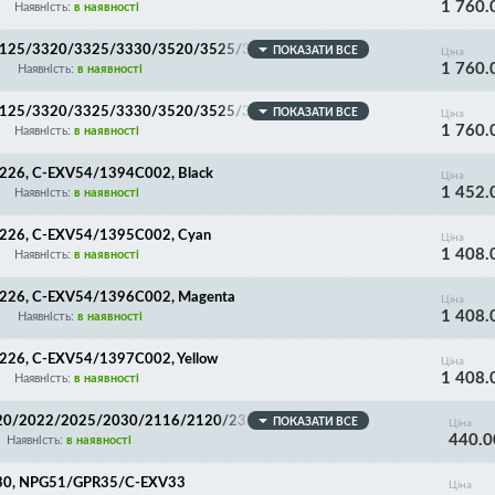
1 760.
an
Наявність:
в наявності
3125/3320/3325/3330/3520/3525/3530/3120/3125/
ПОКАЗАТИ ВСЕ
Ціна
1 760.
genta
Наявність:
в наявності
3125/3320/3325/3330/3520/3525/3530/3120/3125/
ПОКАЗАТИ ВСЕ
Ціна
1 760.
low
Наявність:
в наявності
26, C-EXV54/1394C002, Black
Ціна
1 452.
Наявність:
в наявності
226, C-EXV54/1395C002, Cyan
Ціна
1 408.
Наявність:
в наявності
226, C-EXV54/1396C002, Magenta
Ціна
1 408.
Наявність:
в наявності
26, C-EXV54/1397C002, Yellow
Ціна
1 408.
Наявність:
в наявності
20/2022/2025/2030/2116/2120/2318/2320/2420/2
ПОКАЗАТИ ВСЕ
Ціна
440.0
PR18/GPR35/C-EXV42/C-EXV14
Наявність:
в наявності
30, NPG51/GPR35/C-EXV33
Ціна