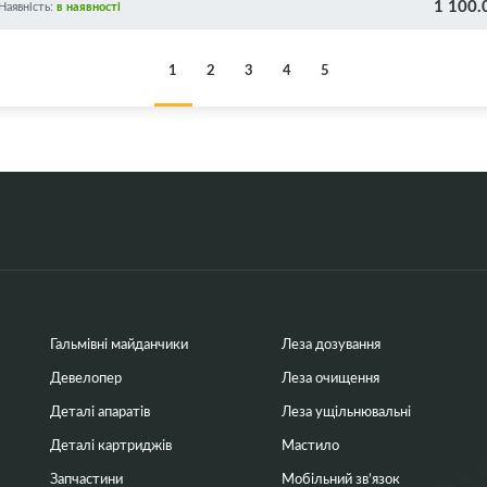
1 100.
Наявність:
в наявності
1
2
3
4
5
Гальмівні майданчики
Леза дозування
Девелопер
Леза очищення
Деталі апаратів
Леза ущільнювальні
Деталі картриджів
Мастило
Запчастини
Мобільний зв’язок