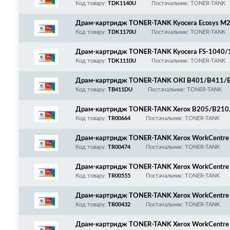
016/1020/1050/1100/1116/1300/1320/1370/F
Код товару:
TDK1140U
Постачальник: TONER-TANK
28MFP/1130MFP/1135MFP, KM-1500/2810/2820
Z93060/302LZ93061/302LZ93062, DK-150/DK
Драм-картридж TONER-TANK Kyocera Ecosys 
0/2235, 302RV93010, DK-1170/1180/DK-1150
Код товару:
TDK1170U
Постачальник: TONER-TANK
Драм-картридж TONER-TANK Kyocera FS-1040
M293013/DK-1110
Код товару:
TDK1110U
Постачальник: TONER-TANK
Драм-картридж TONER-TANK OKI B401/B411/
1/492/562, 44574307/44574302
Код товару:
TB411DU
Постачальник: TONER-TANK
Драм-картридж TONER-TANK Xerox B205/B210
Код товару:
TR00664
Постачальник: TONER-TANK
Драм-картридж TONER-TANK Xerox WorkCentre
Код товару:
TR00474
Постачальник: TONER-TANK
Драм-картридж TONER-TANK Xerox WorkCentre
Код товару:
TR00555
Постачальник: TONER-TANK
Драм-картридж TONER-TANK Xerox WorkCentre 
Код товару:
TR00432
Постачальник: TONER-TANK
Драм-картридж TONER-TANK Xerox WorkCentre 