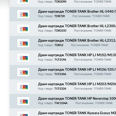
7070, MFC-7290/7360/7362/7460/7470/7860/F
Код товару:
TDR2090
Постачальник: TONER-TANK
emium Quality!
Драм-картридж TONER-TANK Brother HL-5440
MFC-8515/8520/8710/8910/8950, DR-3300/3350
Код товару:
TDR720
Постачальник: TONER-TANK
Драм-картридж TONER-TANK Brother HL-L230
0/2540/2560/MFC-L2700/2705/2707/2720/274
Код товару:
TDR2335
Постачальник: TONER-TANK
Драм-картридж TONER-TANK Brother HL-L231
C-L2712/2732/2751/2752, DR-2401
Код товару:
TDR12
Постачальник: TONER-TANK
Драм-картридж TONER-TANK HP LJ M102/M130
49
Код товару:
TCF219A
Постачальник: TONER-TANK
Драм-картридж TONER-TANK HP LJ M106/105/
Код товару:
TCF234A
Постачальник: TONER-TANK
Драм-картридж TONER-TANK HP LJ M203/M20
62/214/MF261/262/263/264/265/266/267/269
Код товару:
TCF232A
Постачальник: TONER-TANK
Драм-картридж TONER-TANK HP Neverstop 10
Код товару:
TW1104A
Постачальник: TONER-TANK
Драм-картридж TONER-TANK Kyocera Ecosys M