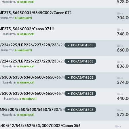
528.0
Наявність:
в наявності
MF275, 5645C001/5645C002/Canon 071
Ціна
704.0
Наявність:
в наявності
MF275, 5646C002/Canon 071H
Ціна
748.0
Наявність:
в наявності
3/224/225/LBP226/227/228/233/236/MF442/443/4
ПОКАЗАТИ ВСЕ
Ціна
660.0
n 057
Наявність:
в наявності
3/224/225/LBP226/227/228/233/236/MF442/443/4
ПОКАЗАТИ ВСЕ
Ціна
836.0
on 057H
Наявність:
в наявності
3/6300/6330/6340/6600/6650/6670/MF411/414/41
ПОКАЗАТИ ВСЕ
Ціна
374.0
035/2030/P2055/2050/M401/M425, Canon 719/CE5
Наявність:
в наявності
3/6300/6330/6340/6600/6650/6670/MF411/414/41
ПОКАЗАТИ ВСЕ
Ціна
440.0
035/2030/P2055/2050/M401/M425, Canon 719H/CE
Наявність:
в наявності
/MF5530/5550/5630/5650/5730/5750/5770/MF311
ПОКАЗАТИ ВСЕ
Ціна
572.0
27
Наявність:
в наявності
40/542/543/552/553, 3007C002/Canon 056
Ціна