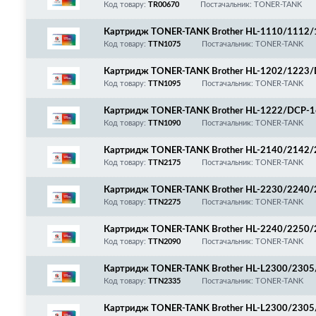
Код товару:
TR00670
Постачальник: TONER-TANK
Картридж TONER-TANK Brother HL-1110/1112
1815/1910/1912/1915/Xerox DocuPrint P115/
Код товару:
TTN1075
Постачальник: TONER-TANK
Картридж TONER-TANK Brother HL-1202/1223/
Код товару:
TTN1095
Постачальник: TONER-TANK
Картридж TONER-TANK Brother HL-1222/DCP-1
Код товару:
TTN1090
Постачальник: TONER-TANK
Картридж TONER-TANK Brother HL-2140/2142
7340/7345/7440/7840/Lenove LJ 2200/2250/R
Код товару:
TTN2175
Постачальник: TONER-TANK
Картридж TONER-TANK Brother HL-2230/2240
FAX-2845/2940, TN-2275
Код товару:
TTN2275
Постачальник: TONER-TANK
Картридж TONER-TANK Brother HL-2240/2250
7290/7360/7362/7460/7470/7860/FAX2840/28
Код товару:
TTN2090
Постачальник: TONER-TANK
Картридж TONER-TANK Brother HL-L2300/230
5/2540/2560/MFC-L2700/2705/2720/2740/HL-226
Код товару:
TTN2335
Постачальник: TONER-TANK
T202329/TN-2335
Картридж TONER-TANK Brother HL-L2300/230