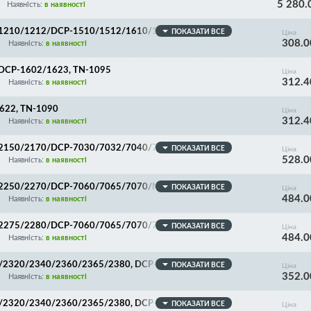
5 280.
Наявність:
в наявності
/1210/1212/DCP-1510/1512/1610/1612, MFC-1810/
ПОКАЗАТИ ВСЕ
Ціна
308.0
118/M115/118, CT202137/TN-1075
Наявність:
в наявності
DCP-1602/1623, TN-1095
Ціна
312.4
Наявність:
в наявності
622, TN-1090
Ціна
312.4
Наявність:
в наявності
/2150/2170/DCP-7030/7032/7040/7045/MFC-7320/
ПОКАЗАТИ ВСЕ
Ціна
528.0
icoh SP1200, TN-2175/TN-360/TN-2120
Наявність:
в наявності
/2250/2270/DCP-7060/7065/7070/MFC-7360/7860/
ПОКАЗАТИ ВСЕ
Ціна
484.0
Наявність:
в наявності
/2275/2280/DCP-7060/7065/7070/7057/MFC-7240/
ПОКАЗАТИ ВСЕ
Ціна
484.0
90/2940/2950, TN-2090
Наявність:
в наявності
5/2320/2340/2360/2365/2380, DCP-L2500/2520/252
ПОКАЗАТИ ВСЕ
Ціна
352.0
0, Lenovo 2605D/Fuji Xerox Docuprint M225/228, C
Наявність:
в наявності
5/2320/2340/2360/2365/2380, DCP-L2500/2520/252
ПОКАЗАТИ ВСЕ
Ціна