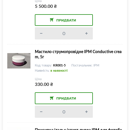
Ціна
5 500.00
₴
ПРИДБАТИ
Мастило струмопровідне IPM Conductive crea
m, 5г
Код товару:
KR001-5
Постачальник: IPM
Наявність:
в наявності
Ціна
330.00
₴
ПРИДБАТИ
Присипка/тальк/старт-пудра IPM для фотоба