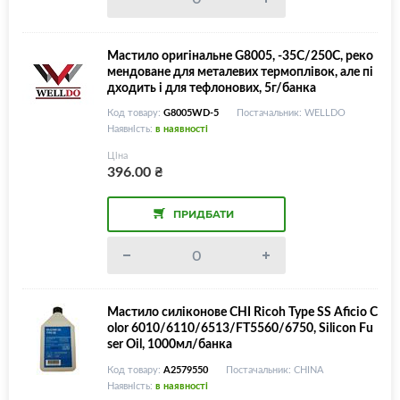
Мастило оригінальне G8005, -35С/250С, реко
мендоване для металевих термоплівок, але пі
дходить і для тефлонових, 5г/банка
Код товару:
G8005WD-5
Постачальник: WELLDO
Наявність:
в наявності
Ціна
396.00
₴
ПРИДБАТИ
Мастило силіконове CHI Ricoh Type SS Aficio C
olor 6010/6110/6513/FT5560/6750, Silicon Fu
ser Oil, 1000мл/банка
Код товару:
A2579550
Постачальник: CHINA
Наявність:
в наявності