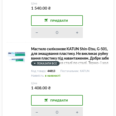
Ціна
1 540.00
₴
ПРИДБАТИ
Мастило силіконове KATUN Shin-Etsu, G-501,
для змащування пластику. Не викликає руйну
вання пластику під навантаженям. Добре забе
зпечує змащування сталі по сталі. Термо- і хол
ПОКАЗАТИ ВСЕ
одостійке (від -50°C до +150°C). Вологостійке,
Код товару:
44813
Постачальник: KATUN
80г/тюбик
Наявність:
в наявності
Ціна
1 408.00
₴
ПРИДБАТИ