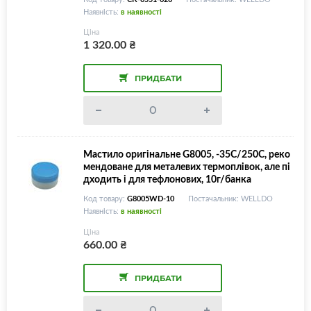
Наявність:
в наявності
Ціна
1 320.00
₴
ПРИДБАТИ
Мастило оригінальне G8005, -35С/250С, реко
мендоване для металевих термоплівок, але пі
дходить і для тефлонових, 10г/банка
Код товару:
G8005WD-10
Постачальник: WELLDO
Наявність:
в наявності
Ціна
660.00
₴
ПРИДБАТИ