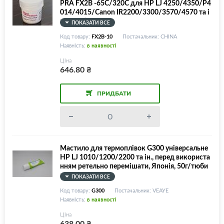
PRA FX2B -65С/320С для HP LJ 4250/4350/P4
014/4015/Canon IR2200/3300/3570/4570 та і
н., 10г/банка
ПОКАЗАТИ ВСЕ
Код товару:
FX2B-10
Постачальник: CHINA
Наявність:
в наявності
Ціна
646.80
₴
ПРИДБАТИ
Мастило для термоплівок G300 універсальне
HP LJ 1010/1200/2200 та ін., перед використа
нням ретельно перемішати, Японія, 50г/тюби
к
ПОКАЗАТИ ВСЕ
Код товару:
G300
Постачальник: VEAYE
Наявність:
в наявності
Ціна
638.00
₴