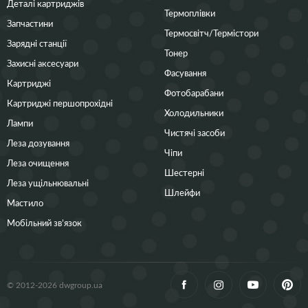
Деталі картриджів
Термоплівки
Запчастини
Термосвітч/Термістори
Зарядні станції
Тонер
Захисні аксесуари
Фасування
Картриджі
Фотобарабани
Картриджі першопрохідні
Холодильники
Лампи
Чистячі засоби
Леза дозування
Чіпи
Леза очищення
Шестерні
Леза ущільнювальні
Шлейфи
Мастило
Мобільний зв’язок
© 2012-2026 dwgroup.ua