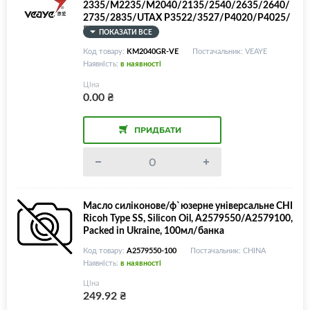
2335/M2235/M2040/2135/2540/2635/2640/
2735/2835/UTAX P3522/3527/P4020/P4025/
P4026
ПОКАЗАТИ ВСЕ
Код товару:
KM2040GR-VE
Постачальник: VEAYE
Наявність:
в наявності
Ціна
0.00
₴
ПРИДБАТИ
Масло силіконове/ф`юзерне універсальне CHI
Ricoh Type SS, Silicon Oil, A2579550/A2579100,
Packed in Ukraine, 100мл/банка
Код товару:
A2579550-100
Постачальник: CHINA
Наявність:
в наявності
Ціна
249.92
₴