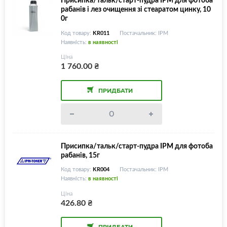
рабанів і лез очищення зі стеаратом цинку, 10
0г
Код товару:
KR011
Постачальник: IPM
Наявність:
в наявності
Ціна
1 760.00
₴
ПРИДБАТИ
Присипка/тальк/старт-пудра IPM для фотоба
рабанів, 15г
Код товару:
KR004
Постачальник: IPM
Наявність:
в наявності
Ціна
426.80
₴
ПРИДБАТИ