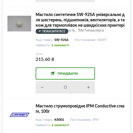
Мастило синтетичне SW-92SA універсальне д
ля шестерень, підшипників, вентиляторів, а та
кож для термоплівок не швидкісних принтері
в HP1010/1200 та ін., 26г/упаковка
ПОКАЗАТИ ВСЕ
Код товару:
SW-92SA
Постачальник: VEAYE
Наявність:
в наявності
Ціна
215.60
₴
ПРИДБАТИ
Мастило струмопровідне IPM Conductive crea
m, 100г
Код товару:
KR001
Постачальник: IPM
Наявність:
в наявності