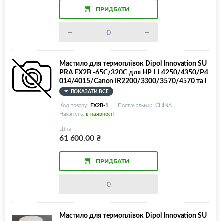
ПРИДБАТИ
Мастило для термоплівок Dipol Innovation SU
PRA FX2B -65С/320С для HP LJ 4250/4350/P4
014/4015/Canon IR2200/3300/3570/4570 та і
н., 1000г/банка
ПОКАЗАТИ ВСЕ
Код товару:
FX2B-1
Постачальник: CHINA
Наявність:
в наявності
Ціна
61 600.00
₴
ПРИДБАТИ
Мастило для термоплівок Dipol Innovation SU