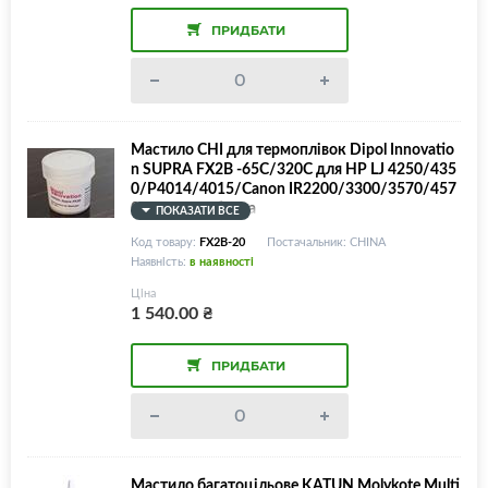
ПРИДБАТИ
Мастило CHI для термоплівок Dipol Innovatio
n SUPRA FX2B -65С/320С для HP LJ 4250/435
0/P4014/4015/Canon IR2200/3300/3570/457
0 та ін., 20г/банка
ПОКАЗАТИ ВСЕ
Код товару:
FX2B-20
Постачальник: CHINA
Наявність:
в наявності
Ціна
1 540.00
₴
ПРИДБАТИ
Мастило багатоцільове KATUN Molykote Multi