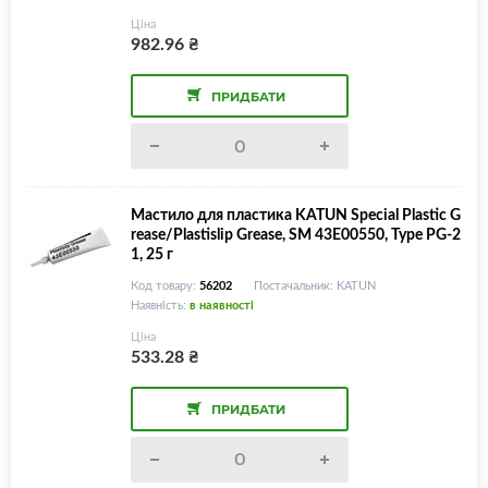
Ціна
982.96
₴
ПРИДБАТИ
Мастило для пластика KATUN Special Plastic G
rease/Plastislip Grease, SM 43E00550, Type PG-2
1, 25 г
Код товару:
56202
Постачальник: KATUN
Наявність:
в наявності
Ціна
533.28
₴
ПРИДБАТИ