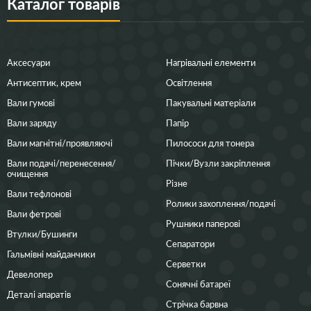
Каталог товарів
Аксесуари
Нагрівальні елементи
Антисептик, крем
Освітлення
Вали гумові
Пакувальні матеріали
Вали заряду
Папір
Вали магнітні/проявляючі
Пилососи для тонера
Вали подачі/перенесення/
Пічки/Вузли закріплення
очищення
Різне
Вали тефлонові
Ролики захоплення/подачі
Вали фетрові
Рушники паперові
Втулки/Бушинги
Сепаратори
Гальмівні майданчики
Серветки
Девелопер
Сонячні батареї
Деталі апаратів
Стрічка барвна