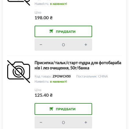
Наявність:
в наявності
Ціна
198.00
₴
ПРИДБАТИ
Присипка/тальк/старт-пудра для фотобараба
нів і лез очищення, 50г/банка
Код товару:
ZPOWCH50
Постачальник: CHINA
Наявність:
в наявності
Ціна
125.40
₴
ПРИДБАТИ