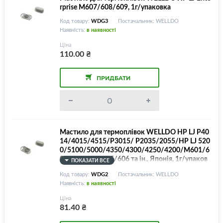
rprise M607/608/609, 1г/упаковка
Код товару:
WDG3
Постачальник: WELLDO
Наявність:
в наявності
Ціна
110.00
₴
ПРИДБАТИ
Мастило для термоплівок WELLDO HP LJ P40
14/4015/4515/P3015/ P2035/2055/HP LJ 520
0/5100/5000/4350/4300/4250/4200/M601/6
02/603/604/605/606 та ін., Японія, 1г/упаков
ПОКАЗАТИ ВСЕ
ка
Код товару:
WDG2
Постачальник: WELLDO
Наявність:
в наявності
Ціна
81.40
₴