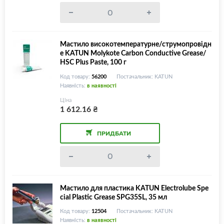
Мастило високотемпературне/струмопровідн
е KATUN Molykote Carbon Conductive Grease/
HSC Plus Paste, 100 г
Код товару:
56200
Постачальник: KATUN
Наявність:
в наявності
Ціна
1 612.16
₴
ПРИДБАТИ
Мастило для пластика KATUN Electrolube Spe
cial Plastic Grease SPG35SL, 35 мл
Код товару:
12504
Постачальник: KATUN
Наявність:
в наявності