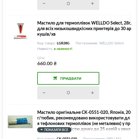
Мастило для термоплівок WELLDO Select, 28г,
для всіх низькошвидкісних принтерів до 30 ар
кушів/хв
Код товару:
LGR28G
Постачальник: WELLDO Select
Наявність:
в наявності
Ціна
660.00
₴
ПРИДБАТИ
Мастило оригінальне CK-0551-020, Японія, 20
г/тюбик, рекомендовано використовувати дл
я тефлонових термоплівок (не металевих) у пр
интерах зі швідкістю друку до 25 копій у хвил
ПОКАЗАТИ ВСЕ
ину!
Код товару:
CK-0551-020
Постачальник: WELLDO