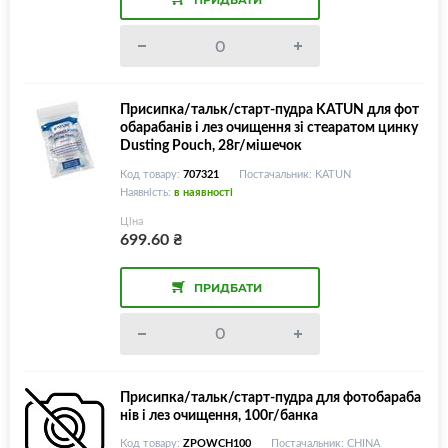
Присипка/тальк/старт-пудра KATUN для фот
обарабанів і лез очищення зі стеаратом цинку
Dusting Pouch, 28г/мішечок
Код товару:
707321
Постачальник: KATUN
Наявність:
в наявності
Ціна
699.60
₴
ПРИДБАТИ
Присипка/тальк/старт-пудра для фотобараба
нів і лез очищення, 100г/банка
Код товару:
ZPOWCH100
Постачальник: CHINA