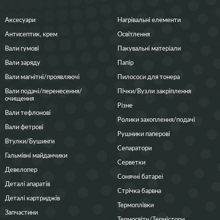
Аксесуари
Нагрівальні елементи
Антисептик, крем
Освітлення
Вали гумові
Пакувальні матеріали
Вали заряду
Папір
Вали магнітні/проявляючі
Пилососи для тонера
Вали подачі/перенесення/
Пічки/Вузли закріплення
очищення
Різне
Вали тефлонові
Ролики захоплення/подачі
Вали фетрові
Рушники паперові
Втулки/Бушинги
Сепаратори
Гальмівні майданчики
Серветки
Девелопер
Сонячні батареї
Деталі апаратів
Стрічка барвна
Деталі картриджів
Термоплівки
Запчастини
Термосвітч/Термістори