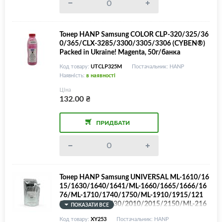
Тонер HANP Samsung COLOR CLP-320/325/36
0/365/CLX-3285/3300/3305/3306 (CYBEN®)
Packed in Ukraine! Magenta, 50г/банка
Код товару:
UTCLP325M
Постачальник: HANP
Наявність:
в наявності
Ціна
132.00
₴
ПРИДБАТИ
Тонер HANP Samsung UNIVERSAL ML-1610/16
15/1630/1640/1641/ML-1660/1665/1666/16
76/ML-1710/1740/1750/ML-1910/1915/121
0/1220/1250/1430/2010/2015/2150/ML-216
ПОКАЗАТИ ВСЕ
0/2164/2165/2167/2168/2240/2241/2245/2
Код товару:
XY253
Постачальник: HANP
250/2450/2510/2525/2550/2570/2580/ML-2