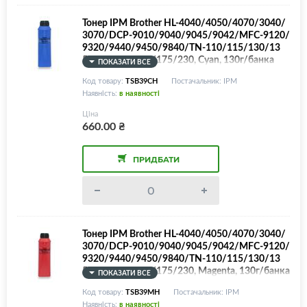
Тонер IPM Brother HL-4040/4050/4070/3040/
3070/DCP-9010/9040/9045/9042/MFC-9120/
9320/9440/9450/9840/TN-110/115/130/13
5/150/155/170/175/230, Cyan, 130г/банка
ПОКАЗАТИ ВСЕ
Код товару:
TSB39CH
Постачальник: IPM
Наявність:
в наявності
Ціна
660.00
₴
ПРИДБАТИ
Тонер IPM Brother HL-4040/4050/4070/3040/
3070/DCP-9010/9040/9045/9042/MFC-9120/
9320/9440/9450/9840/TN-110/115/130/13
5/150/155/170/175/230, Magenta, 130г/банка
ПОКАЗАТИ ВСЕ
Код товару:
TSB39MH
Постачальник: IPM
Наявність:
в наявності