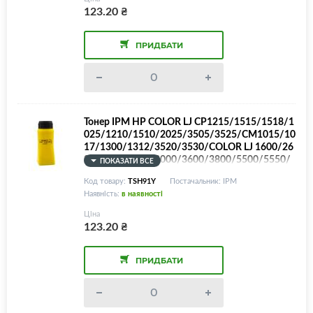
123.20
₴
ПРИДБАТИ
Тонер IPM HP COLOR LJ CP1215/1515/1518/1
025/1210/1510/2025/3505/3525/CM1015/10
17/1300/1312/3520/3530/COLOR LJ 1600/26
00/2605/2700/3000/3600/3800/5500/5550/
ПОКАЗАТИ ВСЕ
M175/252/275/277/351/375/377/451/452/4
Код товару:
TSH91Y
Постачальник: IPM
75/477/551/552/553/Canon LBP5050/5300/7
Наявність:
в наявності
010/7018/7700/7750/MF8050/8450/9130 та і
нші моделі, Yellow, 30г/банка
Ціна
123.20
₴
ПРИДБАТИ