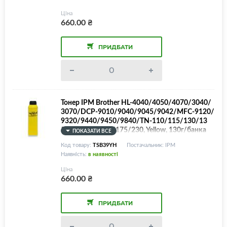
Ціна
660.00
₴
ПРИДБАТИ
Тонер IPM Brother HL-4040/4050/4070/3040/
3070/DCP-9010/9040/9045/9042/MFC-9120/
9320/9440/9450/9840/TN-110/115/130/13
5/150/155/170/175/230, Yellow, 130г/банка
ПОКАЗАТИ ВСЕ
Код товару:
TSB39YH
Постачальник: IPM
Наявність:
в наявності
Ціна
660.00
₴
ПРИДБАТИ