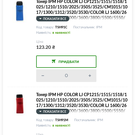
Тонер IPM HP COLOR LJ CP1215/1515/1518/1
025/1210/1510/2025/3505/3525/CM1015/10
17/1300/1312/3520/3530/COLOR LJ 1600/26
00/2605/2700/3000/3600/3800/5500/5550/
ПОКАЗАТИ ВСЕ
M175/252/275/277/351/375/377/451/452/4
Код товару:
TSH91C
Постачальник: IPM
75/477/551/552/553/Canon LBP5050/5300/7
Наявність:
в наявності
010/7018/7700/7750/MF8050/8450/9130 та і
нші моделі, Cyan, 30г/банка
Ціна
123.20
₴
ПРИДБАТИ
Тонер IPM HP COLOR LJ CP1215/1515/1518/1
025/1210/1510/2025/3505/3525/CM1015/10
17/1300/1312/3520/3530/COLOR LJ 1600/26
00/2605/2700/3000/3600/3800/5500/5550/
ПОКАЗАТИ ВСЕ
M175/252/275/277/351/375/377/451/452/4
Код товару:
TSH91M
Постачальник: IPM
75/477/551/552/553/Canon LBP5050/5300/7
Наявність:
в наявності
010/7018/7700/7750/MF8050/8450/9130 та і
нші моделі, Magenta, 30г/банка
Ціна