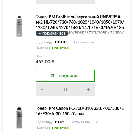
Тонер IPM Brother універсальний UNIVERSAL
№2 HL-720/730/760/1020/1040/1050/1070/
1230/1240/1270/1440/1470/1650/1670/185
0/1870/5030/5040/5050/5070/7050/P2000/
ПОКАЗАТИ ВСЕ
2500/DCP-1000/1200/1400/8020/8025/MFC-
Код товару:
TSBAU-F
Постачальник: IPM
4800/6800/8300/8420/8500/8600/8700/882
Наявність:
в наявності
0/8825/9050/9550/9600/9700/9800/IntelliFa
x-4100/4750/5750/TN-10J/47J/200/250/30
Ціна
0/460/530/540/560/5500/6300/7600/8000, 5
462.00
₴
00г/банка (Увага! TN100/TN1200/TN1700 - Н
Е підтримуються, дуже відрізняються і викори
стовують зовсім іншу формулу тонера!)
ПРИДБАТИ
Тонер IPM Canon FC-300/310/330/400/500/E
16/E30/A-30, 150г/банка
Код товару:
TSC02
Постачальник: IPM
Наявність:
в наявності