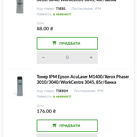
D/2210D/3205D/3210D/3200D/5200D/5305
Код товару:
TSE81
Постачальник: IPM
D/8205D, 600г/банка
Наявність:
в наявності
Ціна
88.00
₴
ПРИДБАТИ
Тонер IPM Epson AcuLaser M1400/Xerox Phaser
3010/3040/WorkCentre 3045, 85г/банка
Код товару:
TSE81H
Постачальник: IPM
Наявність:
в наявності
Ціна
176.00
₴
ПРИДБАТИ