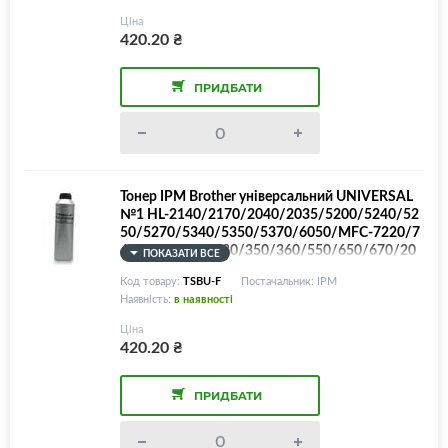
відрізняються і використовують зовсім іншу ф
Ціна
ормулу тонера!)
420.20
₴
ПРИДБАТИ
Тонер IPM Brother універсальний UNIVERSAL
№1 HL-2140/2170/2040/2035/5200/5240/52
50/5270/5340/5350/5370/6050/MFC-7220/7
440/8460/TN-330/350/360/550/650/670/20
ПОКАЗАТИ ВСЕ
05/2025/3130/4100, 500г/банка (Увага! TN10
Код товару:
TSBU-F
Постачальник: IPM
0/TN1200/TN1700 - НЕ підтримуються, дуже
Наявність:
в наявності
відрізняються і використовують зовсім іншу ф
ормулу тонера!)
Ціна
420.20
₴
ПРИДБАТИ