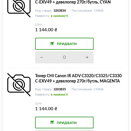
С-EXV49 + девелопер 270г/бутль, CYAN
Код товару:
3203834
Постачальник: CHINA
Наявність:
в наявності
Ціна
1 144.00
₴
ПРИДБАТИ
Тонер CHI Canon iR ADV C3320/C3325/C3330
С-EXV49 + девелопер 270г/бутль, MAGENTA
Код товару:
3203835
Постачальник: CHINA
Наявність:
в наявності
Ціна
1 144.00
₴
ПРИДБАТИ