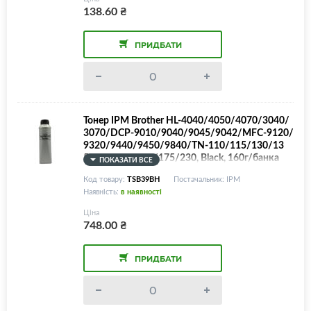
138.60
₴
ПРИДБАТИ
Тонер IPM Brother HL-4040/4050/4070/3040/
3070/DCP-9010/9040/9045/9042/MFC-9120/
9320/9440/9450/9840/TN-110/115/130/13
5/150/155/170/175/230, Black, 160г/банка
ПОКАЗАТИ ВСЕ
Код товару:
TSB39BH
Постачальник: IPM
Наявність:
в наявності
Ціна
748.00
₴
ПРИДБАТИ