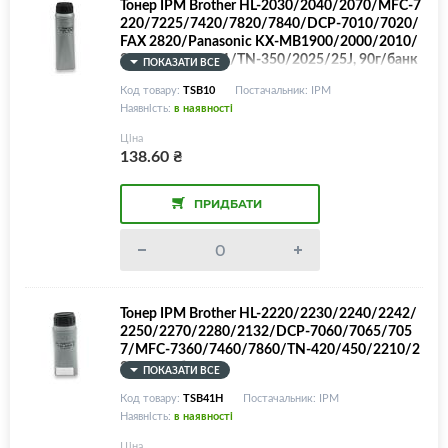
Тонер IPM Brother HL-2030/2040/2070/MFC-7
220/7225/7420/7820/7840/DCP-7010/7020/
FAX 2820/Panasonic KX-MB1900/2000/2010/
2025/2030/2061/TN-350/2025/25J, 90г/банк
ПОКАЗАТИ ВСЕ
а
Код товару:
TSB10
Постачальник: IPM
Наявність:
в наявності
Ціна
138.60
₴
ПРИДБАТИ
Тонер IPM Brother HL-2220/2230/2240/2242/
2250/2270/2280/2132/DCP-7060/7065/705
7/MFC-7360/7460/7860/TN-420/450/2210/2
220, 75г/банка
ПОКАЗАТИ ВСЕ
Код товару:
TSB41H
Постачальник: IPM
Наявність:
в наявності
Ціна