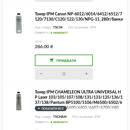
Тонер IPM Canon NP-6012/6014/6412/6512/7
120/7130/C120/122/130/NPG-11, 280г/банка
Код товару:
TSC34
Постачальник: IPM
Наявність:
в наявності
Ціна
286.00
₴
ПРИДБАТИ
Тонер IPM CHAMELEON ULTRA UNIVERSAL H
P Laser 103/105/107/108/131/133/135/136/1
37/138/Pantum BP5100/5106/M6500/6502/6
507/6550/6552/6600/6602/6607/6700/680
ПОКАЗАТИ ВСЕ
0/7100/7102/7108/7200/7300/P1050/2200/
Код товару:
TSCHAM
Постачальник: IPM
2206/2207/2500/2502/2506/2507/2509/251
Наявність:
в наявності
6/2518/3010/3300/3308/3019/3022/3300/3
370/Samsung ML-808/1210/1220/1250/1430/