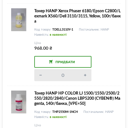
ий друк в усіх моделях Samsung, Xerox та Pant
um, HANP-CYBEN, 500г/пакет
Тонер HANP Xerox Phaser 6180/Epson C2800/L
exmark X560/Dell 3110/3115, Yellow, 100г/банк
а
Код товару:
TDELL3110Y-1
Постачальник: HANP
Наявність:
в наявності
Ціна
968.00
₴
ПРИДБАТИ
Тонер HANP НР COLOR LJ 1500/1550/2500/2
550/2820/2840/Canon LBP5200 (CYBEN®) Ma
genta, 140г/банка, [VPE=50]
Код товару:
THP2550M-1NCH
Постачальник: HANP
Наявність:
в наявності
Ціна