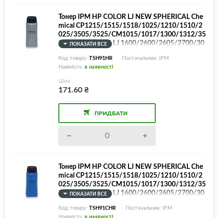
Тонер IPM HP COLOR LJ NEW SPHERICAL Che
mical CP1215/1515/1518/1025/1210/1510/2
025/3505/3525/CM1015/1017/1300/1312/35
20/3530/COLOR LJ 1600/2600/2605/2700/30
ПОКАЗАТИ ВСЕ
00/3600/3800/5500/5550/M175/252/275/27
Код товару:
TSH91HR
Постачальник: IPM
7/351/375/377/451/452/475/477/551/552/5
Наявність:
в наявності
53/651/M880z/4202dw/4202dn/Canon LBP67
3/5050/5300/7010/7018/7100/7700/7750/M
Ціна
F621/624/626/752/754/8050/8210/8450/91
171.60
₴
30/4302dn/4302fd/4302fdw та інші моделі, Bl
ack, 50г/банка
ПРИДБАТИ
Тонер IPM HP COLOR LJ NEW SPHERICAL Che
mical CP1215/1515/1518/1025/1210/1510/2
025/3505/3525/CM1015/1017/1300/1312/35
20/3530/COLOR LJ 1600/2600/2605/2700/30
ПОКАЗАТИ ВСЕ
00/3600/3800/5500/5550/M175/252/275/27
Код товару:
TSH91CHR
Постачальник: IPM
7/351/375/377/451/452/475/477/551/552/5
Наявність:
в наявності