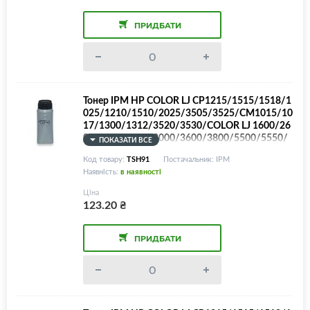
ПРИДБАТИ
Тонер IPM HP COLOR LJ CP1215/1515/1518/1
025/1210/1510/2025/3505/3525/CM1015/10
17/1300/1312/3520/3530/COLOR LJ 1600/26
00/2605/2700/3000/3600/3800/5500/5550/
ПОКАЗАТИ ВСЕ
M175/252/275/277/351/375/377/451/452/4
Код товару:
TSH91
Постачальник: IPM
75/477/551/552/553/Canon LBP5050/5300/7
Наявність:
в наявності
010/7018/7700/7750/MF8050/8450/9130 та і
нші моделі, Black, 30г/банка
Ціна
123.20
₴
ПРИДБАТИ