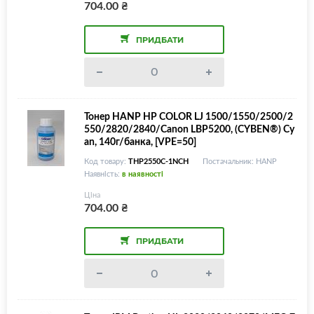
704.00
₴
ПРИДБАТИ
Тонер HANP НР COLOR LJ 1500/1550/2500/2
550/2820/2840/Canon LBP5200, (CYBEN®) Cy
an, 140г/банка, [VPE=50]
Код товару:
THP2550C-1NCH
Постачальник: HANP
Наявність:
в наявності
Ціна
704.00
₴
ПРИДБАТИ