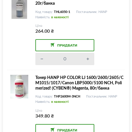
20г/банка
Код товару:
THL6050-1
Постачальник: HANP
Наявність:
в наявності
Ціна
264.00
₴
ПРИДБАТИ
Тонер HANP HP COLOR LJ 1600/2600/2605/C
M1015/1017/Canon LBP5000/5100 NCH, Poli
merized! (CYBEN®) Magenta, 80г/банка
Код товару:
THP2600M-3NCH
Постачальник: HANP
Наявність:
в наявності
Ціна
349.80
₴
ПРИДБАТИ