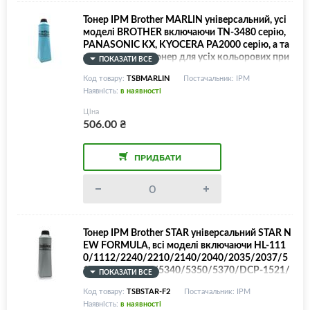
Тонер IPM Brother MARLIN універсальний, усі
моделі BROTHER включаючи TN-3480 серію,
PANASONIC KX, KYOCERA PA2000 серію, а та
кож як чорний тонер для усіх кольорових при
ПОКАЗАТИ ВСЕ
нтерів KYOCERA та BROTHER - HL-1110/111
Код товару:
TSBMARLIN
Постачальник: IPM
1/1201/1211/1230/1270/1440/1470/2030/2
Наявність:
в наявності
040/2070/L5000/5100/5200/5500/5600/620
0/6250/6300/6400/6600/DCP-1511/1514/16
Ціна
01/1616/5500/6600/7010/7020/7025/MFC-1
506.00
₴
811/1814/1911/7220/7225/7420/7820/L570
0/5750/6800/6900/Kyocera PA2000/Panasoni
c KX/Brother color/Kyocera color, TN-3430/TN-
ПРИДБАТИ
3480/TN-3512/TN-3520 та інші, 500г/банка
Тонер IPM Brother STAR універсальний STAR N
EW FORMULA, всі моделі включаючи HL-111
0/1112/2240/2210/2140/2040/2035/2037/5
130/5140/5240/5340/5350/5370/DCP-1521/
ПОКАЗАТИ ВСЕ
TN2085/2005/3030/3060, СУМІСНИЙ З НОВ
Код товару:
TSBSTAR-F2
Постачальник: IPM
ИМИ МОДЕЛЯМИ, 500г/банка (Увага! TN10
Наявність:
в наявності
0/TN1200/TN1700 - НЕ підтримуються, дуже