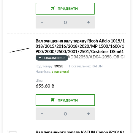
ПРИДБАТИ
Вал очищення валу заряду Ricoh Aficio 1015/1
018/2015/2016/2018/2020/MP 1500/1600/1
900/2000/2500/2001/2501/Gestetner DSm61
5/618/616/620/AD042058/AD04-2058, ORIGI
ПОКАЗАТИ ВСЕ
NAL!
Код товару:
39228
Постачальник: KATUN
Наявність:
в наявності
Ціна
655.60
₴
ПРИДБАТИ
Вал первинного заряду KATUN Canon iR1018/