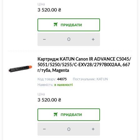
Ціна
3 520.00
₴
ПРИДБАТИ
Картридж KATUN Canon IR ADVANCE C5045/
5051/5250/5255/C-EXV28/2797B002AA, 667
г/туба, Magenta
Код товару:
44075
Постачальник: KATUN
Наявність:
в наявності
Ціна
3 520.00
₴
ПРИДБАТИ