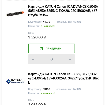
Картридж KATUN Canon IR ADVANCE C5045/
5051/5250/5255/C-EXV28/2801B002AB, 667
г/туба, Yellow
Код товару:
44076
Постачальник: KATUN
Наявність:
в наявності
Ціна
3 520.00
₴
ПРИДБАТИ
Картридж KATUN Canon IR C3025/3125/332
6/C-EXV54/1394C002AA, 342 г/туба, 15K, Blac
k
Код товару:
53457
Постачальник: KATUN
Наявність:
в наявності
Ціна
2 068.00
₴