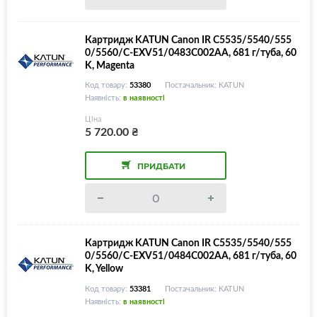
Картридж KATUN Canon IR C5535/5540/555
0/5560/C-EXV51/0483C002AA, 681 г/туба, 60
K, Magenta
Код товару:
53380
Постачальник: KATUN
Наявність:
в наявності
Ціна
5 720.00
₴
ПРИДБАТИ
Картридж KATUN Canon IR C5535/5540/555
0/5560/C-EXV51/0484C002AA, 681 г/туба, 60
K, Yellow
Код товару:
53381
Постачальник: KATUN
Наявність:
в наявності