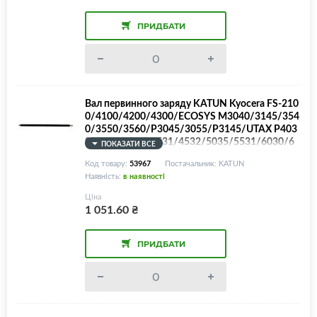
ПРИДБАТИ
Вал первинного заряду KATUN Kyocera FS-210
0/4100/4200/4300/ECOSYS M3040/3145/354
0/3550/3560/P3045/3055/P3145/UTAX P403
0/4035/4530/4531/4532/5035/5531/6030/6
ПОКАЗАТИ ВСЕ
035/MC3100-PCR/N0049279/302LV93010/2L
Код товару:
53967
Постачальник: KATUN
V93010
Наявність:
в наявності
Ціна
1 051.60
₴
ПРИДБАТИ