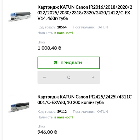
Картридж KATUN Canon iR2016/2018/2020/2
022/2025/2030/2318/2320/2420/2422/C-EX
V14, 460г/туба
Код товару:
28564
Постачальник: KATUN
Наявність:
в наявності
Ціна
1 008.48
₴
ПРИДБАТИ
Картридж KATUN Canon iR2425/2425i/4311C
001/C-EXV60, 10 200 копій/туба
Код товару:
59112
Постачальник: KATUN
Наявність:
в наявності
Ціна
946.00
₴