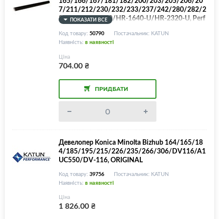
165/166/167/181/182/200/203/205/206/20
7/211/212/230/232/233/237/242/280/282/2
83/6LE19935000/HR-1640-U/HR-2320-U, Perf
ПОКАЗАТИ ВСЕ
ormance
Код товару:
50790
Постачальник: KATUN
Наявність:
в наявності
Ціна
704.00
₴
ПРИДБАТИ
Девелопер Konica Minolta Bizhub 164/165/18
4/185/195/215/226/235/266/306/DV116/A1
UC550/DV-116, ORIGINAL
Код товару:
39756
Постачальник: KATUN
Наявність:
в наявності
Ціна
1 826.00
₴