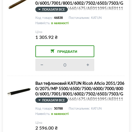
0/6001/7001/8001/6002/7502/6503/7503/G
estetner DSm651/660/675/AE011095/AE0111
ПОКАЗАТИ ВСЕ
17, Access
Код товару:
46838
Постачальник: KATUN
Наявність:
в наявності
Ціна
1 305.92
₴
ПРИДБАТИ
Вал тефлоновий KATUN Ricoh Aficio 2051/206
0/2075/MP 5500/6500/7500/6000/7000/800
0/6001/7001/8001/6002/7502/6503/7503/G
estetner DSm651/660/675/AE011095/AE0111
ПОКАЗАТИ ВСЕ
17, Performance
Код товару:
50788
Постачальник: KATUN
Наявність:
в наявності
Ціна
2 596.00
₴