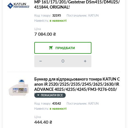
MP 161/171/201/Gestetner DSm415/DMU25/
411844, ORIGINAL!
Код товару:
32195
Постачальник: KATUN
Наявність:
в наявності
Ціна
7 084.00
₴
ПРИДБАТИ
Бункер для відпрацьованого тонера KATUN C
anon iR 2520/2525/2535/2545/2625/2630/IR
ADVANCE 4025/4235/4245/FM3-9276-010/
WT-101
ПОКАЗАТИ ВСЕ
Код товару:
43142
Постачальник: KATUN
Наявність:
в наявності
Ціна
444.40
₴