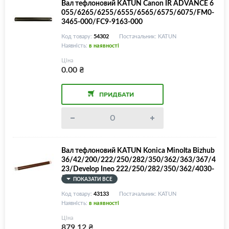
Вал тефлоновий KATUN Canon IR ADVANCE 6
055/6265/6255/6555/6565/6575/6075/FM0-
3465-000/FC9-9163-000
Код товару:
54302
Постачальник: KATUN
Наявність:
в наявності
Ціна
0.00
₴
ПРИДБАТИ
Вал тефлоновий KATUN Konica Minolta Bizhub
36/42/200/222/250/282/350/362/363/367/4
23/Develop Ineo 222/250/282/350/362/4030-
5701-01, Access
ПОКАЗАТИ ВСЕ
Код товару:
43133
Постачальник: KATUN
Наявність:
в наявності
Ціна
879.12
₴