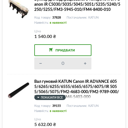
anon iR C5030/5035/5045/5051/5235/5240/5
250/5255/FM3-5945-010/FM4-8400-010
Код товару:
37828
Постачальник: KATUN
Наявність:
в наявності
Ціна
1 540.00
₴
ПРИДБАТИ
Вал гумовий KATUN Canon IR ADVANCE 605
5/6265/6255/6555/6565/6575/6075/IR 505
5/5065/5075/FM2-4683-000/FM2-9789-000/
FM4-3160-000/FM4-5403-000
ПОКАЗАТИ ВСЕ
Код товару:
39155
Постачальник: KATUN
Наявність:
в наявності
Ціна
5 632.00
₴