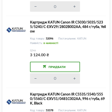
Картридж KATUN Canon IR C5030/5035/523
5/5240/C-EXV29/2802B002AA, 484 г/туба, Yell
ow
Код товару:
52096
Постачальник: KATUN
Наявність:
в наявності
Ціна
3 124.00
₴
ПРИДБАТИ
Картридж KATUN Canon IR C5535/5540/555
0/5560/C-EXV51/0481C002AA, 996 г/туба, 69
K, Black
Код товару:
53378
Постачальник: KATUN