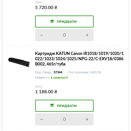
Ціна
5 720.00
₴
ПРИДБАТИ
Картридж KATUN Canon iR1018/1019/1020/1
022/1023/1024/1025/NPG-22/C-EXV18/0386
B002, 465г/туба
Код товару:
37344
Постачальник: KATUN
Наявність:
в наявності
Ціна
1 188.00
₴
ПРИДБАТИ