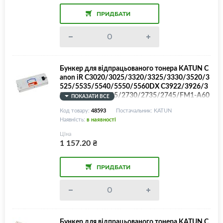
ПРИДБАТИ
Бункер для відпрацьованого тонера KATUN C
anon iR C3020/3025/3320/3325/3330/3520/3
525/5535/5540/5550/5560DX C3922/3926/3
930/3935, iR 2725/2730/2735/2745/FM1-A60
ПОКАЗАТИ ВСЕ
6-000/WT-202
Код товару:
48593
Постачальник: KATUN
Наявність:
в наявності
Ціна
1 157.20
₴
ПРИДБАТИ
Бункер для відпрацьованого тонера KATUN C