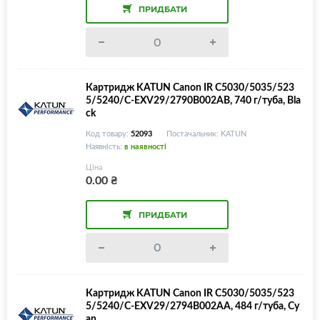
ПРИДБАТИ
Картридж KATUN Canon IR C5030/5035/523
5/5240/C-EXV29/2790B002AB, 740 г/туба, Bla
ck
Код товару:
52093
Постачальник: KATUN
Наявність:
в наявності
Ціна
0.00
₴
ПРИДБАТИ
Картридж KATUN Canon IR C5030/5035/523
5/5240/C-EXV29/2794B002AA, 484 г/туба, Cy
an