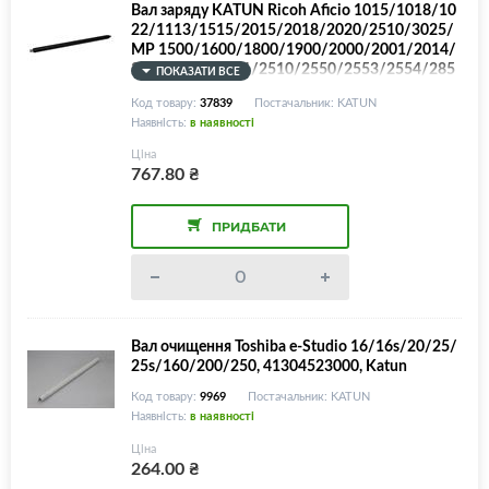
Вал заряду KATUN Ricoh Aficio 1015/1018/10
22/1113/1515/2015/2018/2020/2510/3025/
MP 1500/1600/1800/1900/2000/2001/2014/
2352/2500/2501/2510/2550/2553/2554/285
ПОКАЗАТИ ВСЕ
1/2852/3010/3030/3054/3350/3351/3352/3
Код товару:
37839
Постачальник: KATUN
353/Gestetner DSm615/618/625/716/725/AD
Наявність:
в наявності
027018/AD027014/G0523510
Ціна
767.80
₴
ПРИДБАТИ
Вал очищення Toshiba e-Studio 16/16s/20/25/
25s/160/200/250, 41304523000, Katun
Код товару:
9969
Постачальник: KATUN
Наявність:
в наявності
Ціна
264.00
₴