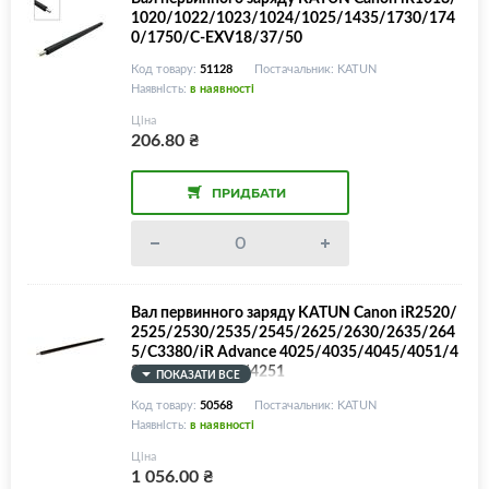
1020/1022/1023/1024/1025/1435/1730/174
0/1750/C-EXV18/37/50
Код товару:
51128
Постачальник: KATUN
Наявність:
в наявності
Ціна
206.80
₴
ПРИДБАТИ
Вал первинного заряду KATUN Canon iR2520/
2525/2530/2535/2545/2625/2630/2635/264
5/C3380/iR Advance 4025/4035/4045/4051/4
225/4235/4245/4251
ПОКАЗАТИ ВСЕ
Код товару:
50568
Постачальник: KATUN
Наявність:
в наявності
Ціна
1 056.00
₴