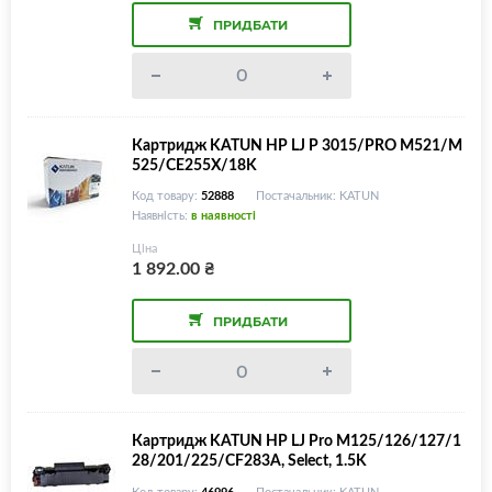
ПРИДБАТИ
Картридж KATUN HP LJ P 3015/PRO M521/M
525/CE255X/18K
Код товару:
52888
Постачальник: KATUN
Наявність:
в наявності
Ціна
1 892.00
₴
ПРИДБАТИ
Картридж KATUN HP LJ Pro M125/126/127/1
28/201/225/CF283A, Select, 1.5K
Код товару:
46996
Постачальник: KATUN