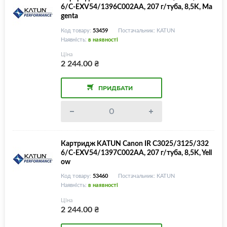
6/C-EXV54/1396C002AA, 207 г/туба, 8,5K, Ma
genta
Код товару:
53459
Постачальник: KATUN
Наявність:
в наявності
Ціна
2 244.00
₴
ПРИДБАТИ
Картридж KATUN Canon IR C3025/3125/332
6/C-EXV54/1397C002AA, 207 г/туба, 8,5K, Yell
ow
Код товару:
53460
Постачальник: KATUN
Наявність:
в наявності
Ціна
2 244.00
₴