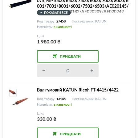
075, MP 5500/6500/7500/6000/7000/8000/6
001/7001/8001/6002/7502/6503/AE020145/
AE020162/AE020182/AE020209/AE020242
ПОКАЗАТИ ВСЕ
Код товару:
27458
Постачальник: KATUN
Наявність:
в наявності
Ціна
1 980.00
₴
ПРИДБАТИ
Вал гумовий KATUN Ricoh FT-4415/4422
Код товару:
13145
Постачальник: KATUN
Наявність:
в наявності
Ціна
330.00
₴
ПРИДБАТИ