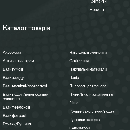
Контакти
Новини
Каталог товарів
Аксесуари
Нагрівальні елементи
Антисептик, крем
Освітлення
Вали гумові
Пакувальні матеріали
Вали заряду
Папір
Вали магнітні/проявляючі
Пилососи для тонера
Вали подачі/перенесення/
Пічки/Вузли закріплення
очищення
Різне
Вали тефлонові
Ролики захоплення/подачі
Вали фетрові
Рушники паперові
Втулки/Бушинги
Сепаратори