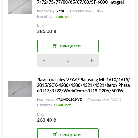
7/72/75/77/80/85/87/88/SF-6000, Integral
Код товару:
2720
Постачальник: CHINA
Наявність:
в наявності
Ціна
286.00
₴
ПРИДБАТИ
Лампа нагріву VEAYE Samsung ML-1610/1615/
2015/SCX-4200/4300/4321/4521/Xerox Phase
r 3117/3122/WorkCentre 3119, 220V/600W
Код товару:
4713-001202-VE
Постачальник: VEAYE
Наявність:
в наявності
Ціна
268.40
₴
ПРИДБАТИ