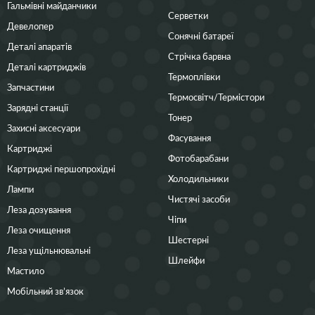
Гальмівні майданчики
Серветки
Девелопер
Сонячні батареї
Деталі апаратів
Стрічка барвна
Деталі картриджів
Термоплівки
Запчастини
Термосвітч/Термістори
Зарядні станції
Тонер
Захисні аксесуари
Фасування
Картриджі
Фотобарабани
Картриджі першопрохідні
Холодильники
Лампи
Чистячі засоби
Леза дозування
Чіпи
Леза очищення
Шестерні
Леза ущільнювальні
Шлейфи
Мастило
Мобільний зв’язок