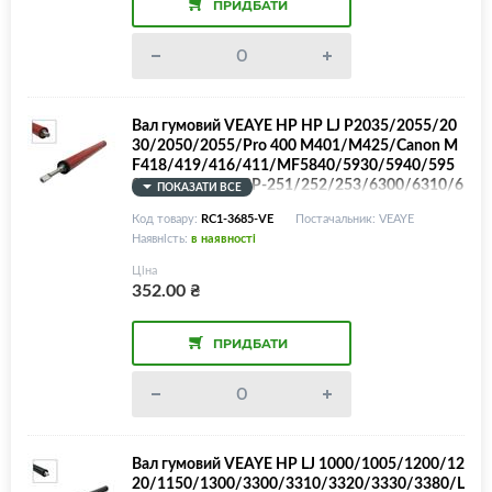
ПРИДБАТИ
Вал гумовий VEAYE HP HP LJ P2035/2055/20
30/2050/2055/Pro 400 M401/M425/Canon M
F418/419/416/411/MF5840/5930/5940/595
0/5960/5980/LBP-251/252/253/6300/6310/6
ПОКАЗАТИ ВСЕ
650/6653/6654/6670/6680/iR1033/1133/LPR
Код товару:
RC1-3685-VE
Постачальник: VEAYE
-P2035/LPR-M401/RC1-3685
Наявність:
в наявності
Ціна
352.00
₴
ПРИДБАТИ
Вал гумовий VEAYE HP LJ 1000/1005/1200/12
20/1150/1300/3300/3310/3320/3330/3380/L