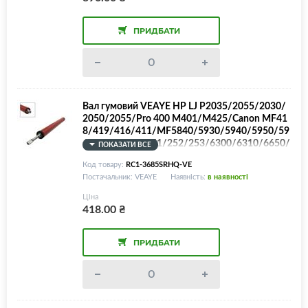
ПРИДБАТИ
Вал гумовий VEAYE HP LJ P2035/2055/2030/
2050/2055/Pro 400 M401/M425/Canon MF41
8/419/416/411/MF5840/5930/5940/5950/59
60/5980/LBP-251/252/253/6300/6310/6650/
ПОКАЗАТИ ВСЕ
6653/6654/6670/6680/iR1033/1133/LPR-P20
Код товару:
RC1-3685SRHQ-VE
35SR/LPR-M401/RC1-3685, SPONGE ROLLER!
Постачальник: VEAYE
Наявність:
в наявності
Покращена якість!
Ціна
418.00
₴
ПРИДБАТИ