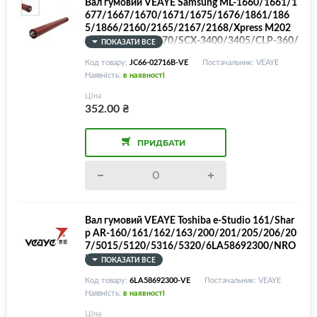
Вал гумовий VEAYE Samsung ML-1660/1661/1
677/1667/1670/1671/1675/1676/1861/186
5/1866/2160/2165/2167/2168/Xpress M202
0/2022/2026/2070/SCX-3400/3405/CLP-360/
ПОКАЗАТИ ВСЕ
365/415/CLX-3300/3305/4195/SL-C460FW/X
Код товару:
JC66-02716B-VE
Постачальник: VEAYE
erox WC 3025/Phaser 3020
Наявність:
в наявності
Ціна
352.00
₴
ПРИДБАТИ
Вал гумовий VEAYE Toshiba e-Studio 161/Shar
p AR-160/161/162/163/200/201/205/206/20
7/5015/5120/5316/5320/6LA58692300/NRO
LR0031QS
ПОКАЗАТИ ВСЕ
Код товару:
6LA58692300-VE
Постачальник: VEAYE
Наявність:
в наявності
Ціна