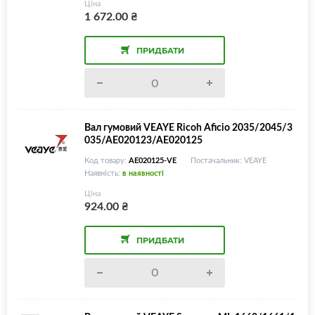
Ціна
1 672.00
₴
ПРИДБАТИ
Вал гумовий VEAYE Ricoh Aficio 2035/2045/3
035/AE020123/AE020125
Код товару:
AE020125-VE
Постачальник: VEAYE
Наявність:
в наявності
Ціна
924.00
₴
ПРИДБАТИ