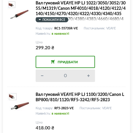
Вал гумовий VEAYE HP LJ 1022/3050/3052/30
55/M1319/Canon MF4010/4018/4120/4122/4
140/4150/4270/4320/4322/4330/4340/435
0/4352/4353/4370/4380/4383/4660/4680/4
ПОКАЗАТИ ВСЕ
690/PC-D420/440/450/460/480/LPR-1022S
Код товару:
RC1-5573SR-VE
Постачальник: VEAYE
R/RC1-5573/RC1-5572/RC1-5582, SPONGE R
Наявність:
в наявності
OLLER!
Ціна
299.20
₴
ПРИДБАТИ
Вал гумовий VEAYE HP LJ 1100/3200/Canon L
BP800/810/1120/RF5-3242/RF5-2823
Код товару:
RF5-2823-VE
Постачальник: VEAYE
Наявність:
в наявності
Ціна
418.00
₴