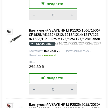
ПРИДБАТИ
Вал гумовий VEAYE HP LJ P1102/1566/1606/
CP1525/M1132/1212/1213/1214/1217/121
8/1536/HP LJ Pro M125/126/127/128/Canon
MF211/212/215/216/217/222/224/226/227/
ПОКАЗАТИ ВСЕ
229/231/232/237/244/247/249/Canon MF30
Код товару:
RC2-9208-VE
Постачальник: VEAYE
10/3014/LBP6000/6018/6020/6200/LPR-P11
Наявність:
в наявності
02/RC2-9208/FM1-F647, БЕЗ коробки
Ціна
294.80
₴
ПРИДБАТИ
Вал гумовий VEAYE HP LJ P2035/2055/2030/