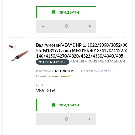
ПРИДБАТИ
Вал гумовий VEAYE HP LJ 1022/3050/3052/30
55/M1319/Canon MF4010/4018/4120/4122/4
140/4150/4270/4320/4322/4330/4340/435
0/4352/4353/4370/4380/4383/4660/4680/4
ПОКАЗАТИ ВСЕ
690/PC-D420/440/450/460/480/LPR-1022/R
Код товару:
RC1-5573-VE
Постачальник: VEAYE
C1-5573/RC1-5572/RC1-5582
Наявність:
в наявності
Ціна
286.00
₴
ПРИДБАТИ