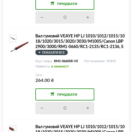
ПРИДБАТИ
Вал гумовий VEAYE HP LJ 1010/1012/1015/10
18/1020/3015/3020/3030/M1005/Canon LBP
2900/3000/RM1-0660/RC1-2135/RC1-2136, S
PONGE ROLLER!
ПОКАЗАТИ ВСЕ
Код товару:
RM1-0660SR-VE
Постачальник: VEAYE
Наявність:
в наявності
Ціна
264.00
₴
ПРИДБАТИ
Вал гумовий VEAYE HP LJ 1010/1012/1015/10
18/1020/3015/3020/3030/M1005/Canon LBP