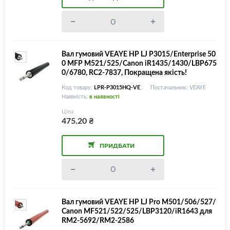
Вал гумовий VEAYE HP LJ P3015/Enterprise 50
0 MFP M521/525/Canon iR1435/1430/LBP675
0/6780, RC2-7837, Покращена якість!
Код товару:
LPR-P3015HQ-VE
Постачальник: VEAYE
Наявність:
в наявності
Ціна
475.20
₴
ПРИДБАТИ
Вал гумовий VEAYE HP LJ Pro M501/506/527/
Canon MF521/522/525/LBP3120/iR1643 для
RM2-5692/RM2-2586