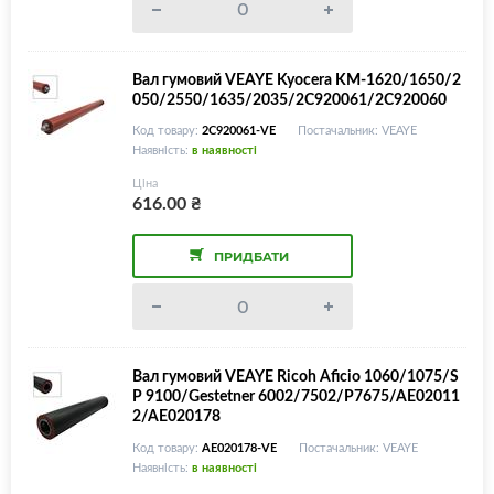
Вал гумовий VEAYE Kyocera KM-1620/1650/2
050/2550/1635/2035/2C920061/2C920060
Код товару:
2C920061-VE
Постачальник: VEAYE
Наявність:
в наявності
Ціна
616.00
₴
ПРИДБАТИ
Вал гумовий VEAYE Ricoh Aficio 1060/1075/S
P 9100/Gestetner 6002/7502/P7675/AE02011
2/AE020178
Код товару:
AE020178-VE
Постачальник: VEAYE
Наявність:
в наявності