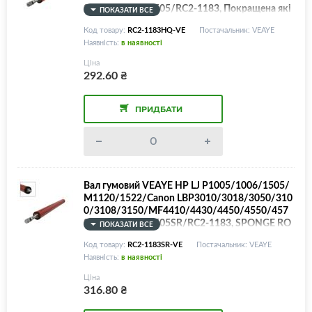
0/4580/LPR-P1505/RC2-1183, Покращена які
ПОКАЗАТИ ВСЕ
сть!
Код товару:
RC2-1183HQ-VE
Постачальник: VEAYE
Наявність:
в наявності
Ціна
292.60
₴
ПРИДБАТИ
Вал гумовий VEAYE HP LJ P1005/1006/1505/
M1120/1522/Canon LBP3010/3018/3050/310
0/3108/3150/MF4410/4430/4450/4550/457
0/4580/LPR-P1505SR/RC2-1183, SPONGE RO
ПОКАЗАТИ ВСЕ
LLER!
Код товару:
RC2-1183SR-VE
Постачальник: VEAYE
Наявність:
в наявності
Ціна
316.80
₴