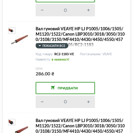
Вал гумовий VEAYE HP LJ P1005/1006/1505/
M1120/1522/Canon LBP3010/3018/3050/310
0/3108/3150/MF4410/4430/4450/4550/457
0/4580/LPR-P1505/RC2-1183
ПОКАЗАТИ ВСЕ
Код товару:
RC2-1183-VE
Постачальник: VEAYE
Наявність:
в наявності
Ціна
286.00
₴
ПРИДБАТИ
Вал гумовий VEAYE HP LJ P1005/1006/1505/
M1120/1522/Canon LBP3010/3018/3050/310
0/3108/3150/MF4410/4430/4450/4550/457