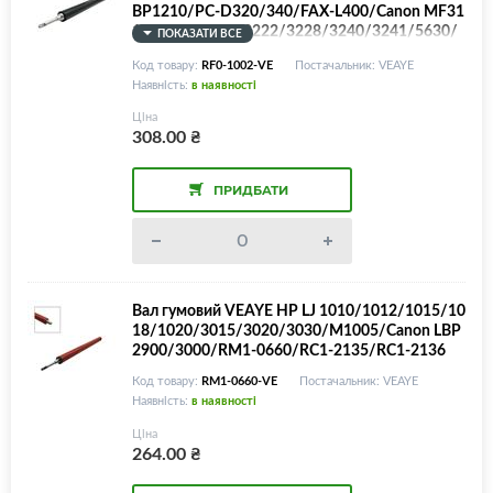
BP1210/PC-D320/340/FAX-L400/Canon MF31
10/3112/3220/3222/3228/3240/3241/5630/
ПОКАЗАТИ ВСЕ
5650/5730/5750/5770/LBP3200/FAX-L380/R
Код товару:
RF0-1002-VE
Постачальник: VEAYE
F0-1002/FC5-4871
Наявність:
в наявності
Ціна
308.00
₴
ПРИДБАТИ
Вал гумовий VEAYE HP LJ 1010/1012/1015/10
18/1020/3015/3020/3030/M1005/Canon LBP
2900/3000/RM1-0660/RC1-2135/RC1-2136
Код товару:
RM1-0660-VE
Постачальник: VEAYE
Наявність:
в наявності
Ціна
264.00
₴