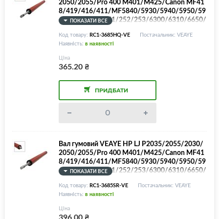
2050/2055/Pro 400 M401/M425/Canon MF41
8/419/416/411/MF5840/5930/5940/5950/59
60/5980/LBP-251/252/253/6300/6310/6650/
ПОКАЗАТИ ВСЕ
6653/6654/6670/6680/iR1033/1133/LPR-P20
Код товару:
RC1-3685HQ-VE
Постачальник: VEAYE
35/LPR-M401/RC1-3685, Покращена якість!
Наявність:
в наявності
Ціна
365.20
₴
ПРИДБАТИ
Вал гумовий VEAYE HP LJ P2035/2055/2030/
2050/2055/Pro 400 M401/M425/Canon MF41
8/419/416/411/MF5840/5930/5940/5950/59
60/5980/LBP-251/252/253/6300/6310/6650/
ПОКАЗАТИ ВСЕ
6653/6654/6670/6680/iR1033/1133/LPR-P20
Код товару:
RC1-3685SR-VE
Постачальник: VEAYE
35SR/LPR-M401/RC1-3685, SPONGE ROLLER!
Наявність:
в наявності
Ціна
396.00
₴