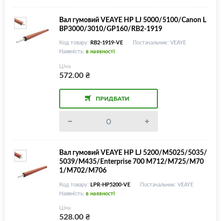
Вал гумовий VEAYE HP LJ 5000/5100/Canon L
BP3000/3010/GP160/RB2-1919
Код товару:
RB2-1919-VE
Постачальник: VEAYE
Наявність:
в наявності
Ціна
572.00
₴
ПРИДБАТИ
Вал гумовий VEAYE HP LJ 5200/M5025/5035/
5039/M435/Enterprise 700 M712/M725/M70
1/M702/M706
Код товару:
LPR-HP5200-VE
Постачальник: VEAYE
Наявність:
в наявності
Ціна
528.00
₴