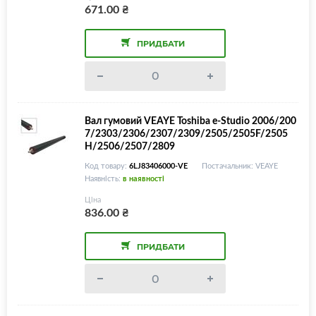
671.00
₴
ПРИДБАТИ
Вал гумовий VEAYE Toshiba e-Studio 2006/200
7/2303/2306/2307/2309/2505/2505F/2505
H/2506/2507/2809
Код товару:
6LJ83406000-VE
Постачальник: VEAYE
Наявність:
в наявності
Ціна
836.00
₴
ПРИДБАТИ