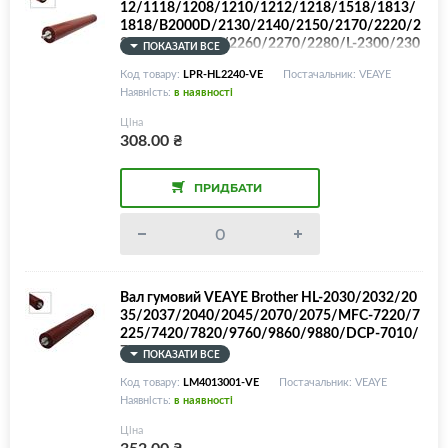
12/1118/1208/1210/1212/1218/1518/1813/
1818/B2000D/2130/2140/2150/2170/2220/2
230/2240/2250/2260/2270/2280/L-2300/230
ПОКАЗАТИ ВСЕ
5/2340/2360/2361/2365/2366/DCP-1510/15
Код товару:
LPR-HL2240-VE
Постачальник: VEAYE
12/1610/1612/7030/7032/7040/7045/7060/
Наявність:
в наявності
7065/L2540/MFC-1810/1815/1912/7320/734
0/7345/7360/7440/7450/7460/7840/7860/L2
Ціна
740/Lenovo 2200/2250
308.00
₴
ПРИДБАТИ
Вал гумовий VEAYE Brother HL-2030/2032/20
35/2037/2040/2045/2070/2075/MFC-7220/7
225/7420/7820/9760/9860/9880/DCP-7010/
7020/7025
ПОКАЗАТИ ВСЕ
Код товару:
LM4013001-VE
Постачальник: VEAYE
Наявність:
в наявності
Ціна
352.00
₴