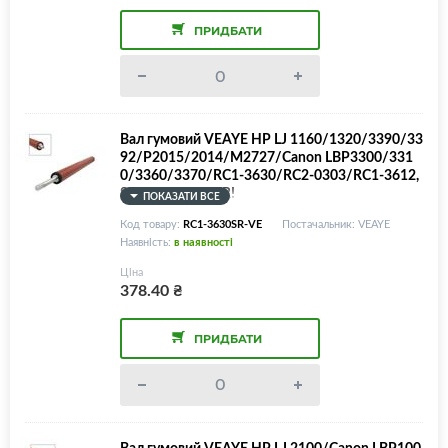
ПРИДБАТИ
Вал гумовий VEAYE HP LJ 1160/1320/3390/33
92/P2015/2014/M2727/Canon LBP3300/331
0/3360/3370/RC1-3630/RC2-0303/RC1-3612,
SPONGE ROLLER!
ПОКАЗАТИ ВСЕ
Код товару:
RC1-3630SR-VE
Постачальник: VEAYE
Наявність:
в наявності
Ціна
378.40
₴
ПРИДБАТИ
Вал гумовий VEAYE HP LJ 2100/Canon LBP100