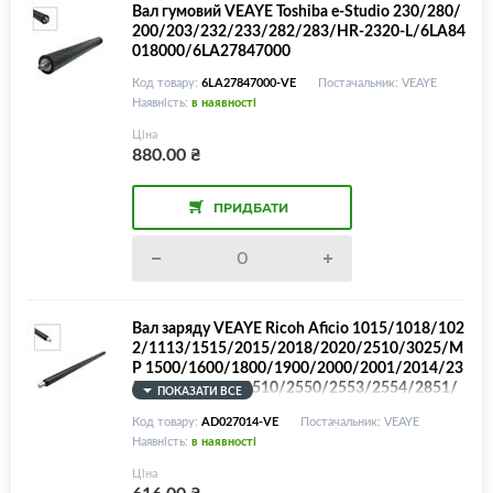
Вал гумовий VEAYE Toshiba e-Studio 230/280/
200/203/232/233/282/283/HR-2320-L/6LA84
018000/6LA27847000
Код товару:
6LA27847000-VE
Постачальник: VEAYE
Наявність:
в наявності
Ціна
880.00
₴
ПРИДБАТИ
Вал заряду VEAYE Ricoh Aficio 1015/1018/102
2/1113/1515/2015/2018/2020/2510/3025/M
P 1500/1600/1800/1900/2000/2001/2014/23
52/2500/2501/2510/2550/2553/2554/2851/
ПОКАЗАТИ ВСЕ
2852/3010/3030/3054/3350/3351/3352/335
Код товару:
AD027014-VE
Постачальник: VEAYE
3/Gestetner DSm615/618/625/716/725/AD02
Наявність:
в наявності
7018/AD027014/G0523510
Ціна
616.00
₴