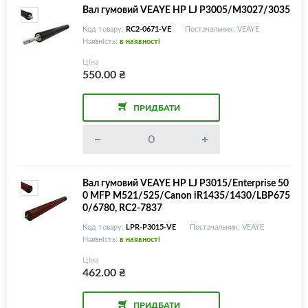
Вал гумовий VEAYE HP LJ P3005/M3027/3035
Код товару:
RC2-0671-VE
Постачальник: VEAYE
Наявність:
в наявності
Ціна
550.00
₴
ПРИДБАТИ
Вал гумовий VEAYE HP LJ P3015/Enterprise 50
0 MFP M521/525/Canon iR1435/1430/LBP675
0/6780, RC2-7837
Код товару:
LPR-P3015-VE
Постачальник: VEAYE
Наявність:
в наявності
Ціна
462.00
₴
ПРИДБАТИ