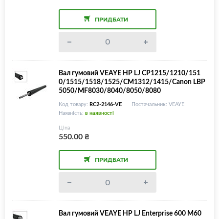
ПРИДБАТИ
Вал гумовий VEAYE HP LJ CP1215/1210/151
0/1515/1518/1525/CM1312/1415/Canon LBP
5050/MF8030/8040/8050/8080
Код товару:
RC2-2146-VE
Постачальник: VEAYE
Наявність:
в наявності
Ціна
550.00
₴
ПРИДБАТИ
Вал гумовий VEAYE HP LJ Enterprise 600 M60