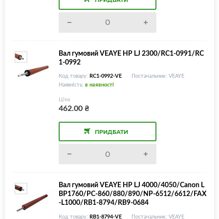
Вал гумовий VEAYE HP LJ 2300/RC1-0991/RC
1-0992
Код товару:
RC1-0992-VE
Постачальник: VEAYE
Наявність:
в наявності
Ціна
462.00
₴
ПРИДБАТИ
Вал гумовий VEAYE HP LJ 4000/4050/Canon L
BP1760/PC-860/880/890/NP-6512/6612/FAX
-L1000/RB1-8794/RB9-0684
Код товару:
RB1-8794-VE
Постачальник: VEAYE