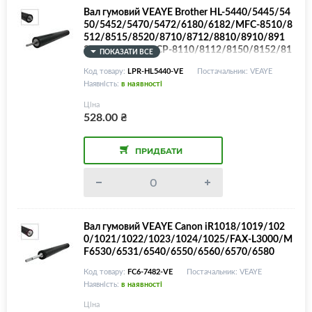
Вал гумовий VEAYE Brother HL-5440/5445/54
50/5452/5470/5472/6180/6182/MFC-8510/8
512/8515/8520/8710/8712/8810/8910/891
2/8950/8952/DCP-8110/8112/8150/8152/81
ПОКАЗАТИ ВСЕ
55/8157/8250
Код товару:
LPR-HL5440-VE
Постачальник: VEAYE
Наявність:
в наявності
Ціна
528.00
₴
ПРИДБАТИ
Вал гумовий VEAYE Canon iR1018/1019/102
0/1021/1022/1023/1024/1025/FAX-L3000/M
F6530/6531/6540/6550/6560/6570/6580
Код товару:
FC6-7482-VE
Постачальник: VEAYE
Наявність:
в наявності
Ціна