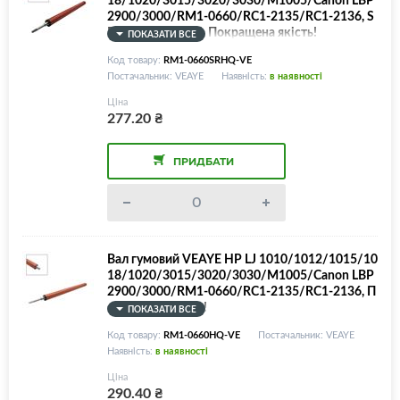
2900/3000/RM1-0660/RC1-2135/RC1-2136, S
PONGE ROLLER!, Покращена якість!
ПОКАЗАТИ ВСЕ
Код товару:
RM1-0660SRHQ-VE
Постачальник: VEAYE
Наявність:
в наявності
Ціна
277.20
₴
ПРИДБАТИ
Вал гумовий VEAYE HP LJ 1010/1012/1015/10
18/1020/3015/3020/3030/M1005/Canon LBP
2900/3000/RM1-0660/RC1-2135/RC1-2136, П
окращена якість!
ПОКАЗАТИ ВСЕ
Код товару:
RM1-0660HQ-VE
Постачальник: VEAYE
Наявність:
в наявності
Ціна
290.40
₴