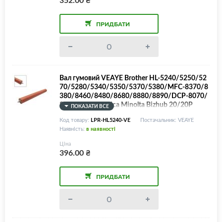
ПРИДБАТИ
Вал гумовий VEAYE Brother HL-5240/5250/52
70/5280/5340/5350/5370/5380/MFC-8370/8
380/8460/8480/8680/8880/8890/DCP-8070/
8080/8085/Konica Minolta Bizhub 20/20P
ПОКАЗАТИ ВСЕ
Код товару:
LPR-HL5240-VE
Постачальник: VEAYE
Наявність:
в наявності
Ціна
396.00
₴
ПРИДБАТИ