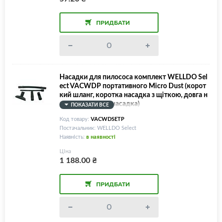
ПРИДБАТИ
Насадки для пилососа комплект WELLDO Sel
ect VACWDP портативного Micro Dust (корот
кий шланг, коротка насадка з щіткою, довга н
асадка, широка насадка)
ПОКАЗАТИ ВСЕ
Код товару:
VACWDSETP
Постачальник: WELLDO Select
Наявність:
в наявності
Ціна
1 188.00
₴
ПРИДБАТИ