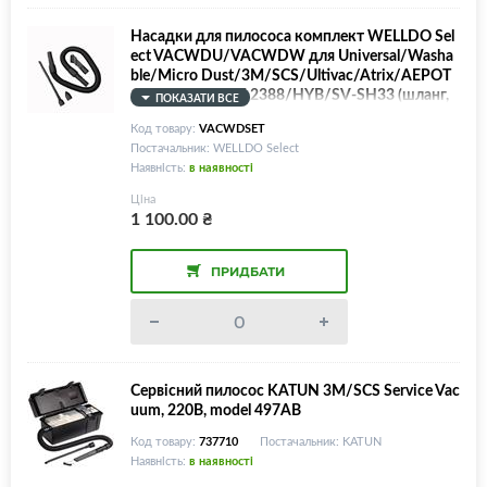
Насадки для пилососа комплект WELLDO Sel
ect VACWDU/VACWDW для Universal/Washa
ble/Micro Dust/3M/SCS/Ultivac/Atrix/АЕРОТ
ОН/Aeroton/АП 2388/HYB/SV-SH33 (шланг,
ПОКАЗАТИ ВСЕ
коротка насадка з щіткою, довга насадка, фор
Код товару:
VACWDSET
сунка)
Постачальник: WELLDO Select
Наявність:
в наявності
Ціна
1 100.00
₴
ПРИДБАТИ
Сервісний пилосос KATUN 3M/SCS Service Vac
uum, 220В, model 497AB
Код товару:
737710
Постачальник: KATUN
Наявність:
в наявності