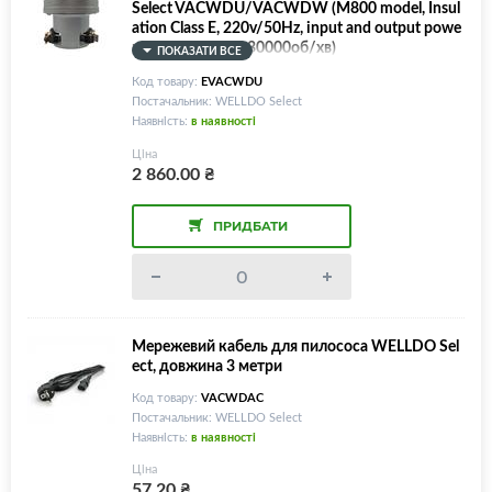
Select VACWDU/VACWDW (M800 model, Insul
ation Class E, 220v/50Hz, input and output powe
r - 800W/200W, 30000об/хв)
ПОКАЗАТИ ВСЕ
Код товару:
EVACWDU
Постачальник: WELLDO Select
Наявність:
в наявності
Ціна
2 860.00
₴
ПРИДБАТИ
Мережевий кабель для пилососа WELLDO Sel
ect, довжина 3 метри
Код товару:
VACWDAC
Постачальник: WELLDO Select
Наявність:
в наявності
Ціна
57.20
₴