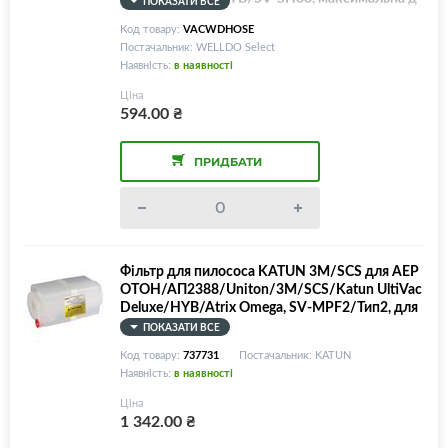
ПОКАЗАТИ ВСЕ
овжина 3.3 метри
Код товару:
VACWDHOSE
Постачальник: WELLDO Select
Наявність:
в наявності
Ціна
594.00
₴
ПРИДБАТИ
Фільтр для пилососа KATUN 3M/SCS для АЕР
ОТОН/АП2388/Uniton/3M/SCS/Katun UltiVac
Deluxe/HYB/Atrix Omega, SV-MPF2/Тип2, для
чорного тонера
ПОКАЗАТИ ВСЕ
Код товару:
737731
Постачальник: KATUN
Наявність:
в наявності
Ціна
1 342.00
₴