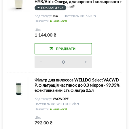
HYB/Atrix Omega, для чорного і кольорового т
онера, універсальний!
ПОКАЗАТИ ВСЕ
Код товару:
106
Постачальник: KATUN
Наявність:
в наявності
Ціна
1 144.00
₴
ПРИДБАТИ
Фільтр для пилососа WELLDO Select VACWD
P, фільтрація частинок до 0.3 мікрон - 99.95%,
ефективна ємність фільтра 0.5л
Код товару:
VACWDPF
Постачальник: WELLDO Select
Наявність:
в наявності
Ціна
792.00
₴