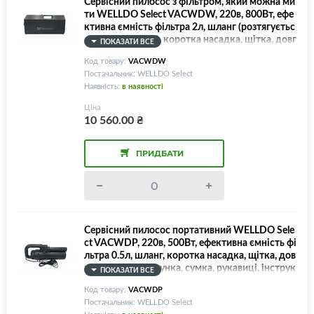
Сервісний пилосос з фільтром, який можна ми
ти WELLDO Select VACWDW, 220в, 800Вт, ефе
ктивна ємність фільтра 2л, шланг (розтягуєтьс
я від 1,1м до 3м), коротка насадка, щітка, довг
ПОКАЗАТИ ВСЕ
а насадка, форсунка, рукавиці, інструкція!
Код товару:
VACWDW
Постачальник: WELLDO Select
Наявність:
в наявності
Ціна
10 560.00
₴
ПРИДБАТИ
Сервісний пилосос портативний WELLDO Sele
ct VACWDP, 220в, 500Вт, ефективна ємність фі
льтра 0.5л, шланг, коротка насадка, щітка, дов
га насадка, форсунка, сумка, рукавиці, інструк
ПОКАЗАТИ ВСЕ
ція!
Код товару:
VACWDP
Постачальник: WELLDO Select