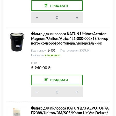
ПРИДБАТИ
Фільтр для пилососа KATUN UltiVac/Aeroton
Magnum/Uniton/Atrix, 421-000-002/18.9л чoр
ного/кольорового тонера, універсальний!
Код товару:
14455
Постачальник: KATUN
Наявність:
в наявності
Ціна
5 940.00
₴
ПРИДБАТИ
Фільтр для пилососа KATUN для АЕРОТОН/А
П2388/Uniton/3M/SCS/Katun UltiVac Deluxe/