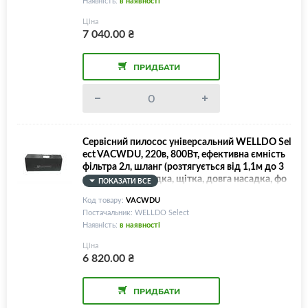
Наявність:
в наявності
Ціна
7 040.00
₴
ПРИДБАТИ
Сервісний пилосос універсальний WELLDO Sel
ect VACWDU, 220в, 800Вт, ефективна ємність
фільтра 2л, шланг (розтягується від 1,1м до 3
м), коротка насадка, щітка, довга насадка, фо
ПОКАЗАТИ ВСЕ
рсунка, рукавиці, інструкція!
Код товару:
VACWDU
Постачальник: WELLDO Select
Наявність:
в наявності
Ціна
6 820.00
₴
ПРИДБАТИ