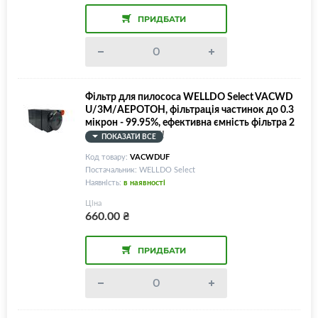
ПРИДБАТИ
Фільтр для пилососа WELLDO Select VACWD
U/3M/АЕРОТОН, фільтрація частинок до 0.3
мікрон - 99.95%, ефективна ємність фільтра 2
л, універсальний!
ПОКАЗАТИ ВСЕ
Код товару:
VACWDUF
Постачальник: WELLDO Select
Наявність:
в наявності
Ціна
660.00
₴
ПРИДБАТИ