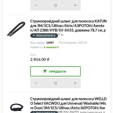
Струмопровідний шланг для пилососа KATUN
для 3M/SCS/Ultivac/Atrix/АЭРОТОН/Aeroto
n/АП 2388/HYB/SV-SH33, довжина 78,7 см, р
озтягується до 2,1 м
ПОКАЗАТИ ВСЕ
Код товару:
16987
Постачальник: KATUN
Наявність:
в наявності
Ціна
2 816.00
₴
ПРИДБАТИ
Струмопровідний шланг для пилососа WELLD
O Select VACWDU для Universal/Washable/Mic
ro Dust/3M/SCS/Ultivac/Atrix/АЕРОТОН/Aer
oton/АП 2388/HYB/SV-SH33, максимальна д