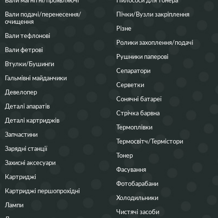
Вали подачі/перенесення/
Пічки/Вузли закріплення
очищення
Різне
Вали тефлонові
Ролики захоплення/подачі
Вали фетрові
Рушники паперові
Втулки/Бушинги
Сепаратори
Гальмівні майданчики
Серветки
Девелопер
Сонячні батареї
Деталі апаратів
Стрічка барвна
Деталі картриджів
Термоплівки
Запчастини
Термосвітч/Термістори
Зарядні станції
Тонер
Захисні аксесуари
Фасування
Картриджі
Фотобарабани
Картриджі першопрохідні
Холодильники
Лампи
Чистячі засоби