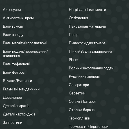
Аксесуари
Нагрівальні елементи
Антисептик, крем
Освітлення
Вали гумові
Пакувальні матеріали
Вали заряду
Папір
Вали магнітні/проявляючі
Пилососи для тонера
Вали подачі/перенесення/
Пічки/Вузли закріплення
очищення
Різне
Вали тефлонові
Ролики захоплення/подачі
Вали фетрові
Рушники паперові
Втулки/Бушинги
Сепаратори
Гальмівні майданчики
Серветки
Девелопер
Сонячні батареї
Деталі апаратів
Стрічка барвна
Деталі картриджів
Термоплівки
Запчастини
Термосвітч/Термістори