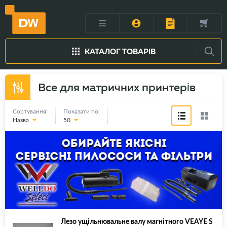
КАТАЛОГ ТОВАРІВ
Все для матричних принтерів
Сортування:
Показати по:
Назва
50
Лезо ущільнювальне валу магнітного VEAYE S