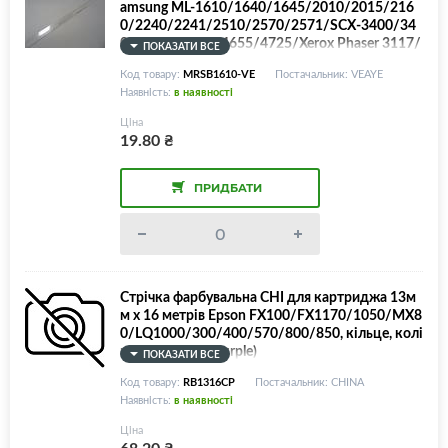
amsung ML-1610/1640/1645/2010/2015/216
0/2240/2241/2510/2570/2571/SCX-3400/34
05/3407/4650/4655/4725/Xerox Phaser 3117/
ПОКАЗАТИ ВСЕ
3122/3124/3125/3200, MRS Blade
Код товару:
MRSB1610-VE
Постачальник: VEAYE
Наявність:
в наявності
Ціна
19.80
₴
ПРИДБАТИ
Стрічка фарбувальна CHI для картриджа 13м
м х 16 метрів Epson FX100/FX1170/1050/MX8
0/LQ1000/300/400/570/800/850, кільце, колі
р фіолетовий (Purple)
ПОКАЗАТИ ВСЕ
Код товару:
RB1316CP
Постачальник: CHINA
Наявність:
в наявності
Ціна
68.20
₴