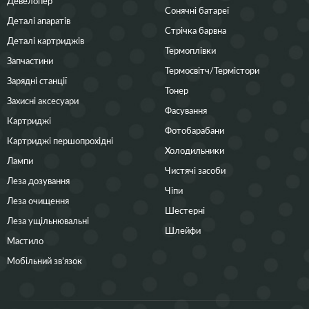
Девелопер
Сонячні батареї
Деталі апаратів
Стрічка барвна
Деталі картриджів
Термоплівки
Запчастини
Термосвітч/Термістори
Зарядні станції
Тонер
Захисні аксесуари
Фасування
Картриджі
Фотобарабани
Картриджі першопрохідні
Холодильники
Лампи
Чистячі засоби
Леза дозування
Чіпи
Леза очищення
Шестерні
Леза ущільнювальні
Шлейфи
Мастило
Мобільний зв’язок