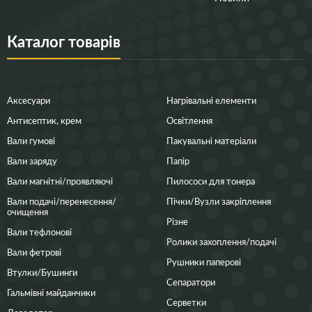
Каталог товарів
Аксесуари
Нагрівальні елементи
Антисептик, крем
Освітлення
Вали гумові
Пакувальні матеріали
Вали заряду
Папір
Вали магнітні/проявляючі
Пилососи для тонера
Вали подачі/перенесення/
Пічки/Вузли закріплення
очищення
Різне
Вали тефлонові
Ролики захоплення/подачі
Вали фетрові
Рушники паперові
Втулки/Бушинги
Сепаратори
Гальмівні майданчики
Серветки