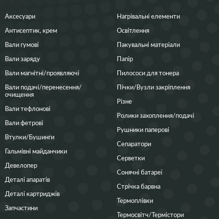
Аксесуари
Нагрівальні елементи
Антисептик, крем
Освітлення
Вали гумові
Пакувальні матеріали
Вали заряду
Папір
Вали магнітні/проявляючі
Пилососи для тонера
Вали подачі/перенесення/
Пічки/Вузли закріплення
очищення
Різне
Вали тефлонові
Ролики захоплення/подачі
Вали фетрові
Рушники паперові
Втулки/Бушинги
Сепаратори
Гальмівні майданчики
Серветки
Девелопер
Сонячні батареї
Деталі апаратів
Стрічка барвна
Деталі картриджів
Термоплівки
Запчастини
Термосвітч/Термістори