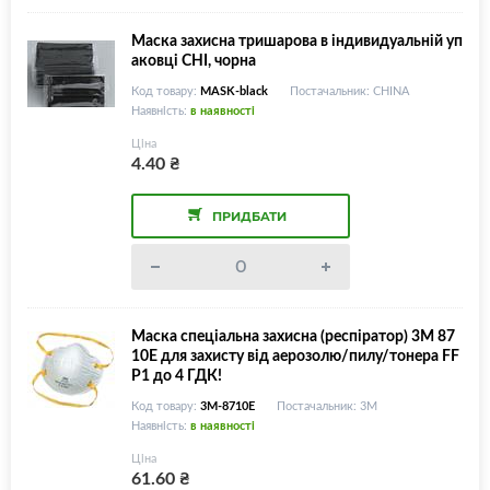
Маска захисна тришарова в індивидуальній уп
аковці CHI, чорна
Код товару:
MASK-black
Постачальник: CHINA
Наявність:
в наявності
Ціна
4.40
₴
ПРИДБАТИ
Маска спеціальна захисна (респіратор) 3M 87
10E для захисту від аерозолю/пилу/тонера FF
P1 до 4 ГДК!
Код товару:
3M-8710E
Постачальник: 3M
Наявність:
в наявності
Ціна
61.60
₴