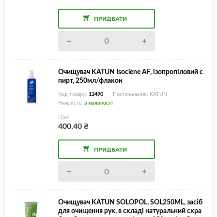
ПРИДБАТИ
Очищувач KATUN Isoclene AF, ізопропіловий с
пирт, 250мл/флакон
Код товару:
12490
Постачальник: KATUN
Наявність:
в наявності
Ціна
400.40
₴
ПРИДБАТИ
Очищувач KATUN SOLOPOL, SOL250ML, засіб
для очищення рук, в складі натуральний скра