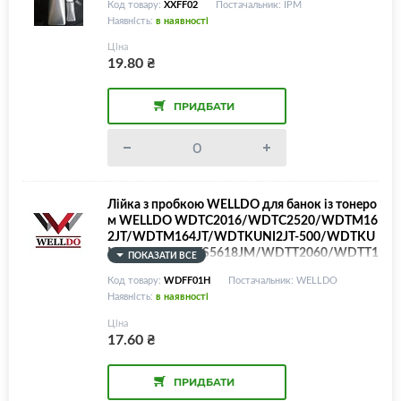
Код товару:
XXFF02
Постачальник: IPM
Наявність:
в наявності
Ціна
19.80
₴
ПРИДБАТИ
Лійка з пробкою WELLDO для банок із тонеро
м WELLDO WDTC2016/WDTC2520/WDTM16
2JT/WDTM164JT/WDTKUNI2JT-500/WDTKU
NI1JT-500/WDTS5618JM/WDTT2060/WDTT1
ПОКАЗАТИ ВСЕ
640U/WDTT1640UJT, діаметр горловини 50м
Код товару:
WDFF01H
Постачальник: WELLDO
м
Наявність:
в наявності
Ціна
17.60
₴
ПРИДБАТИ