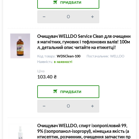
ПРИДБАТИ
Очищувач WELLDO Service Clean для очищенн
я магнітних, гумових і тефлонових валів! 100м
л, детальний опис читайте на етикетці!
Код товару:
WDSClean-100
Постачальник: WELLDO
Наявність:
в наявності
Ціна
103.40
₴
ПРИДБАТИ
Очищувач WELLDO, спирт ізопропіловий 99,
9% (ізопропанол-isopropyl), німецька якість (а
нтисептик, розчинник, очищення запчастин пр