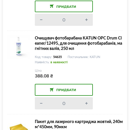
ПРИДБАТИ
Очищувач фотобарабана KATUN OPC Drum Cl
eaner/12495, для очищення фотобарабанів, ма
гнітних валів, 250 мл
Код товару:
54635
Постачальник: KATUN
Наявність:
в наявності
Ціна
388.08
₴
ПРИДБАТИ
Пакет для лазерного картриджа жовтий, 240м
м*450мм, 90мкм