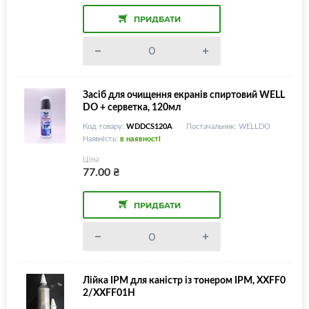
ПРИДБАТИ
Засіб для очищення екранів спиртовий WELL
DO + серветка, 120мл
Код товару:
WDDCS120A
Постачальник: WELLDO
Наявність:
в наявності
Ціна
77.00
₴
ПРИДБАТИ
Лійка IPM для каністр із тонером IPM, XXFF0
2/XXFF01H