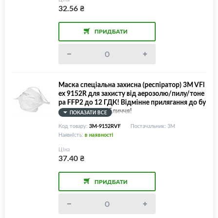
32.56
₴
ПРИДБАТИ
Маска спеціальна захисна (респіратор) 3M VFl
ex 9152R для захисту від аерозолю/пилу/тоне
ра FFP2 до 12 ГДК! Відмінне прилягання до бу
дь-якого типу обличчя!
ПОКАЗАТИ ВСЕ
Код товару:
3M-9152RVF
Постачальник: 3M
Наявність:
в наявності
Ціна
37.40
₴
ПРИДБАТИ