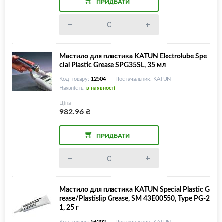
ПРИДБАТИ
Мастило для пластика KATUN Electrolube Spe
cial Plastic Grease SPG35SL, 35 мл
Код товару:
12504
Постачальник: KATUN
Наявність:
в наявності
Ціна
982.96
₴
ПРИДБАТИ
Мастило для пластика KATUN Special Plastic G
rease/Plastislip Grease, SM 43E00550, Type PG-2
1, 25 г
Код товару:
56202
Постачальник: KATUN