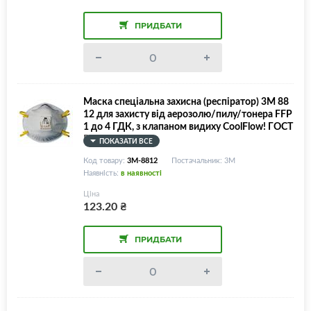
ПРИДБАТИ
Маска спеціальна захисна (респіратор) 3M 88
12 для захисту від аерозолю/пилу/тонера FFP
1 до 4 ГДК, з клапаном видиху CoolFlow! ГОСТ
Р12.4.191-99
ПОКАЗАТИ ВСЕ
Код товару:
3M-8812
Постачальник: 3M
Наявність:
в наявності
Ціна
123.20
₴
ПРИДБАТИ