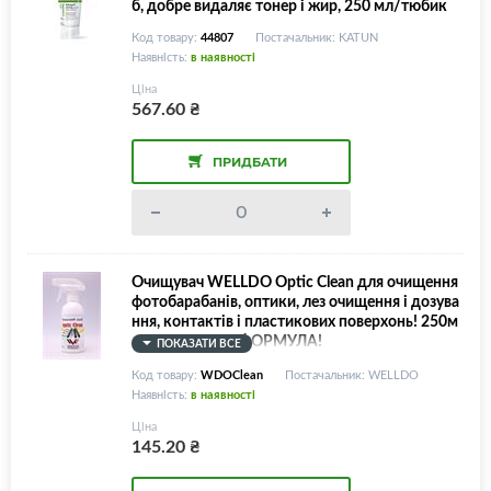
б, добре видаляє тонер і жир, 250 мл/тюбик
Код товару:
44807
Постачальник: KATUN
Наявність:
в наявності
Ціна
567.60
₴
ПРИДБАТИ
Очищувач WELLDO Optic Clean для очищення
фотобарабанів, оптики, лез очищення і дозува
ння, контактів і пластикових поверхонь! 250м
л, ОНОВЛЕНА ФОРМУЛА!
ПОКАЗАТИ ВСЕ
Код товару:
WDOClean
Постачальник: WELLDO
Наявність:
в наявності
Ціна
145.20
₴