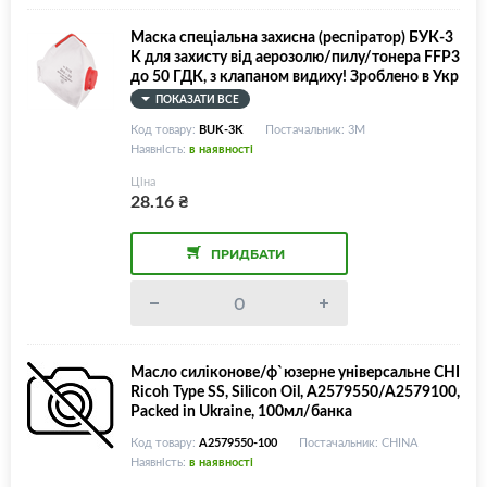
Маска спеціальна захисна (респіратор) БУК-3
К для захисту від аерозолю/пилу/тонера FFP3
до 50 ГДК, з клапаном видиху! Зроблено в Укр
аїні!
ПОКАЗАТИ ВСЕ
Код товару:
BUK-3K
Постачальник: 3M
Наявність:
в наявності
Ціна
28.16
₴
ПРИДБАТИ
Масло силіконове/ф`юзерне універсальне CHI
Ricoh Type SS, Silicon Oil, A2579550/A2579100,
Packed in Ukraine, 100мл/банка
Код товару:
A2579550-100
Постачальник: CHINA
Наявність:
в наявності