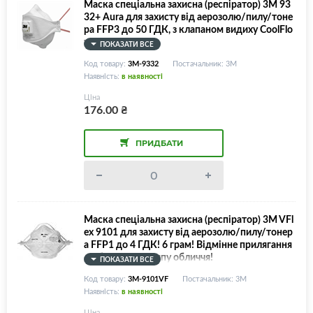
Маска спеціальна захисна (респіратор) 3M 93
32+ Aura для захисту від аерозолю/пилу/тоне
ра FFP3 до 50 ГДК, з клапаном видиху CoolFlo
w!
ПОКАЗАТИ ВСЕ
Код товару:
3M-9332
Постачальник: 3M
Наявність:
в наявності
Ціна
176.00
₴
ПРИДБАТИ
Маска спеціальна захисна (респіратор) 3M VFl
ex 9101 для захисту від аерозолю/пилу/тонер
а FFP1 до 4 ГДК! 6 грам! Відмінне прилягання
до будь-якого типу обличчя!
ПОКАЗАТИ ВСЕ
Код товару:
3M-9101VF
Постачальник: 3M
Наявність:
в наявності
Ціна