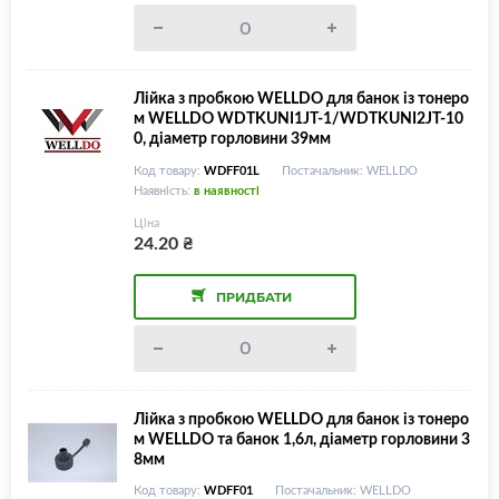
Лійка з пробкою WELLDO для банок із тонеро
м WELLDO WDTKUNI1JT-1/WDTKUNI2JT-10
0, діаметр горловини 39мм
Код товару:
WDFF01L
Постачальник: WELLDO
Наявність:
в наявності
Ціна
24.20
₴
ПРИДБАТИ
Лійка з пробкою WELLDO для банок із тонеро
м WELLDO та банок 1,6л, діаметр горловини 3
8мм
Код товару:
WDFF01
Постачальник: WELLDO