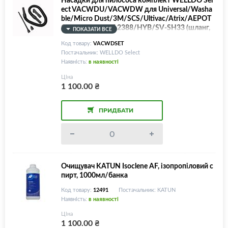
ect VACWDU/VACWDW для Universal/Washa
ble/Micro Dust/3M/SCS/Ultivac/Atrix/АЕРОТ
ОН/Aeroton/АП 2388/HYB/SV-SH33 (шланг,
ПОКАЗАТИ ВСЕ
коротка насадка з щіткою, довга насадка, фор
Код товару:
VACWDSET
сунка)
Постачальник: WELLDO Select
Наявність:
в наявності
Ціна
1 100.00
₴
ПРИДБАТИ
Очищувач KATUN Isoclene AF, ізопропіловий с
пирт, 1000мл/банка
Код товару:
12491
Постачальник: KATUN
Наявність:
в наявності
Ціна
1 100.00
₴