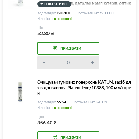
интера, контактів, деталей комп'ютерів, оптик
ПОКАЗАТИ ВСЕ
и, розріджує та розчиняє залишки жиру, масл
Код товару:
ISOP100
Постачальник: WELLDO
а, смол, лаку, клею, чорнил та фарби), німецьк
Наявність:
в наявності
а якість, 100 мл
Ціна
52.80
₴
ПРИДБАТИ
Очищувач гумових поверхонь KATUN, засіб дл
я відновлення, Platenclene/10388, 100 мл/спре
й
Код товару:
56394
Постачальник: KATUN
Наявність:
в наявності
Ціна
356.40
₴
ПРИДБАТИ