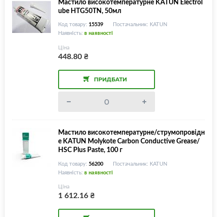
Мастило високотемпературне KATUN Electrol
ube HTG50TN, 50мл
Код товару:
15539
Постачальник: KATUN
Наявність:
в наявності
Ціна
448.80
₴
ПРИДБАТИ
Мастило високотемпературне/струмопровідн
е KATUN Molykote Carbon Conductive Grease/
HSC Plus Paste, 100 г
Код товару:
56200
Постачальник: KATUN
Наявність:
в наявності
Ціна
1 612.16
₴