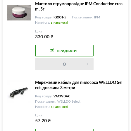
Мастило струмопровідне IPM Conductive crea
m, 5г
Код товару:
KR001-5
Постачальник: IPM
Наявність:
в наявності
Ціна
330.00
₴
ПРИДБАТИ
Мережевий кабель для пилососа WELLDO Sel
ect, довжина 3 метри
Код товару:
VACWDAC
Постачальник: WELLDO Select
Наявність:
в наявності
Ціна
57.20
₴