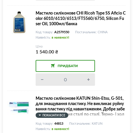
Мастило силіконове CHI Ricoh Type SS Aficio C
olor 6010/6110/6513/FT5560/6750, Silicon Fu
ser Oil, 1000мл/банка
Код товару:
A2579550
Постачальник: CHINA
Наявність:
в наявності
Ціна
1 540.00
₴
ПРИДБАТИ
Мастило силіконове KATUN Shin-Etsu, G-501,
для змащування пластику. Не викликає руйну
вання пластику під навантаженям. Добре забе
зпечує змащування сталі по сталі. Термо- і хол
ПОКАЗАТИ ВСЕ
одостійке (від -50°C до +150°C). Вологостійке,
Код товару:
44813
Постачальник: KATUN
80г/тюбик
Наявність:
в наявності