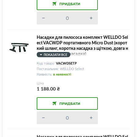
ПРИДБАТИ
Насадки для пилососа комплект WELLDO Sel
ect VACWDP портативного Micro Dust (корот
кий шланг, коротка насадка з щіткою, довга н
асадка, широка насадка)
ПОКАЗАТИ ВСЕ
Код товару:
VACWDSETP
Постачальник: WELLDO Select
Наявність:
в наявності
Ціна
1 188.00
₴
ПРИДБАТИ
Насадки для пилососа комплект WELLDO Sel