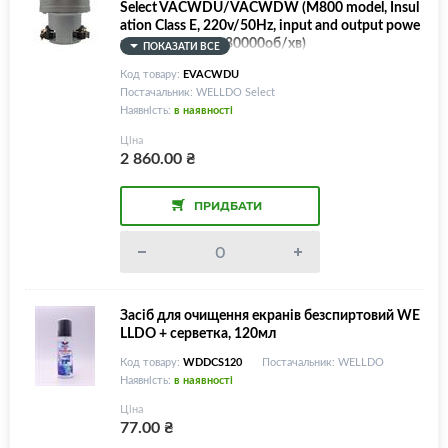
Select VACWDU/VACWDW (M800 model, Insul
ation Class E, 220v/50Hz, input and output powe
r - 800W/200W, 30000об/хв)
ПОКАЗАТИ ВСЕ
Код товару:
EVACWDU
Постачальник: WELLDO Select
Наявність:
в наявності
Ціна
2 860.00
₴
ПРИДБАТИ
Засіб для очищення екранів безспиртовий WE
LLDO + серветка, 120мл
Код товару:
WDDCS120
Постачальник: WELLDO
Наявність:
в наявності
Ціна
77.00
₴