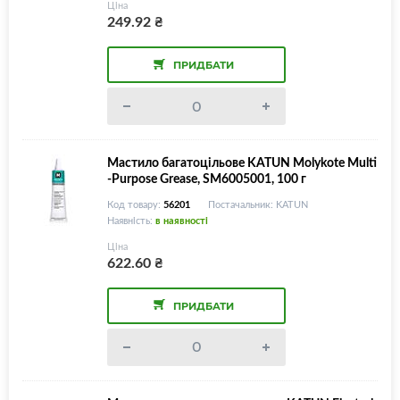
Ціна
249.92
₴
ПРИДБАТИ
Мастило багатоцільове KATUN Molykote Multi
-Purpose Grease, SM6005001, 100 г
Код товару:
56201
Постачальник: KATUN
Наявність:
в наявності
Ціна
622.60
₴
ПРИДБАТИ