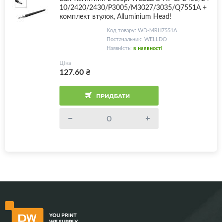
10/2420/2430/P3005/M3027/3035/Q7551A +
комплект втулок, Alluminium Head!
Код товару: WD-MRH7551A
Постачальник: WELLDO
Наявність:
в наявності
Ціна
127.60
₴
ПРИДБАТИ