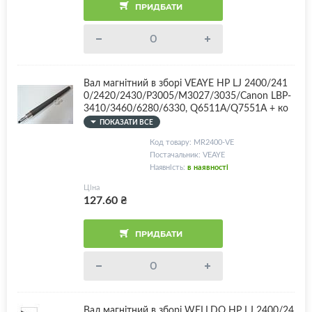
ПРИДБАТИ
Вал магнітний в зборі VEAYE HP LJ 2400/241
0/2420/2430/P3005/M3027/3035/Canon LBP-
3410/3460/6280/6330, Q6511A/Q7551A + ко
мплект втулок
ПОКАЗАТИ ВСЕ
Код товару: MR2400-VE
Постачальник: VEAYE
Наявність:
в наявності
Ціна
127.60
₴
ПРИДБАТИ
Вал магнітний в зборі WELLDO HP LJ 2400/24