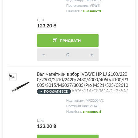
Постачальник: VEAYE
Наявність:
в наявності
Ціна
123.20
₴
ПРИДБАТИ
Вал магнітний в зборі VEAYE HP LJ 2100/220
0/2300/2410/2420/2430/4000/4050/4100/P3
005/3015/M3027/3035/Pro M521/525/C2610
A/C4096A/C4127A/C6511A/C8061A/CE255A/
ПОКАЗАТИ ВСЕ
CE255X + комплект втулок
Код товару: MR2100-VE
Постачальник: VEAYE
Наявність:
в наявності
Ціна
123.20
₴