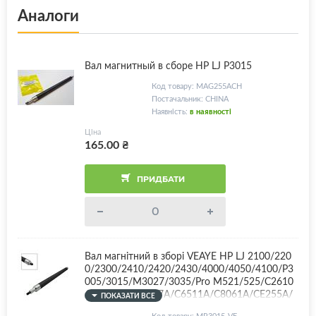
Аналоги
Вал магнитный в сборе HP LJ P3015
Код товару: MAG255ACH
Постачальник: CHINA
Наявність:
в наявності
Ціна
165.00
₴
ПРИДБАТИ
Вал магнітний в зборі VEAYE HP LJ 2100/220
0/2300/2410/2420/2430/4000/4050/4100/P3
005/3015/M3027/3035/Pro M521/525/C2610
A/C4096A/C4127A/C6511A/C8061A/CE255A/
ПОКАЗАТИ ВСЕ
CE255X + комплект втулок
Код товару: MR3015-VE