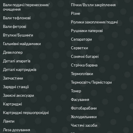
Вали подачі/перенесення/
Пічки/Вузли закріплення
очищення
Різне
Вали тефлонові
Ролики захоплення/подачі
Вали фетрові
Рушники паперові
Втулки/Бушинги
Сепаратори
Гальмівні майданчики
Серветки
Девелопер
Сонячні батареї
Деталі апаратів
Стрічка барвна
Деталі картриджів
Термоплівки
Запчастини
Термосвітч/Термістори
Зарядні станції
Тонер
Захисні аксесуари
Фасування
Картриджі
Фотобарабани
Картриджі першопрохідні
Холодильники
Лампи
Чистячі засоби
Леза дозування