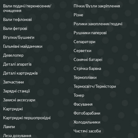
Вали подачі/перенесення/
Пічки/Вузли закріплення
очищення
Різне
Вали тефлонові
Ролики захоплення/подачі
Вали фетрові
Рушники паперові
Втулки/Бушинги
Сепаратори
Гальмівні майданчики
Серветки
Девелопер
Сонячні батареї
Деталі апаратів
Стрічка барвна
Деталі картриджів
Термоплівки
Запчастини
Термосвітч/Термістори
Зарядні станції
Тонер
Захисні аксесуари
Фасування
Картриджі
Фотобарабани
Картриджі першопрохідні
Холодильники
Лампи
Чистячі засоби
Леза дозування