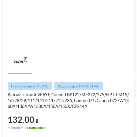
Постачальник: VEAYE
Код товару: MRC071-VE
Вал магнітний VEAYE Canon LBP122/MF272/275/HP LJ M15/
16/28/29/111/141/211/212/236, Canon 071/Canon 072/W13
60A/136A/W1500A/150A/150X/CF244A
132.00
₴
Наявність:
в наявності