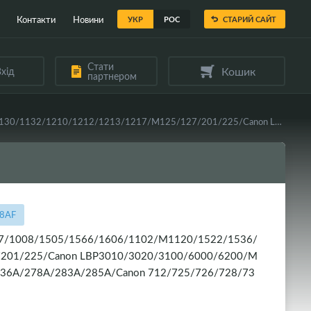
Контакти
Новини
УКР
РОС
СТАРИЙ САЙТ
Стати
Кошик
хід
партнером
Лезо дозуюче WELLDO HP LJ P1005/1006/1007/1008/1505/1566/1606/1102/M1120/1522/1536/1130/1132/1210/1212/1213/1217/M125/127/201/225/Canon LBP3010/3020/3100/6000/6200/MF4410/4430/4450/4550/4570/4580/CB435A/436A/278A/283A/285A/Canon 712/725/726/728/737, з поролоном!
78AF
07/1008/1505/1566/1606/1102/M1120/1522/1536/
201/225/Canon LBP3010/3020/3100/6000/6200/M
36A/278A/283A/285A/Canon 712/725/726/728/73