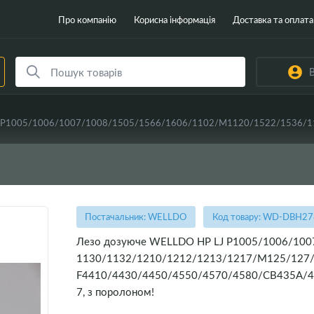
Про компанію
Корисна інформація
Доставка та оплата
В
Постачальник: WELLDO
Код товару: WD-DBH2
Лезо дозуюче WELLDO HP LJ P1005/1006/10
1130/1132/1210/1212/1213/1217/M125/127/
F4410/4430/4450/4550/4570/4580/CB435A/4
7, з поролоном!