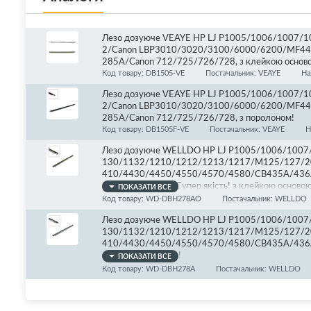
Лезо дозуюче VEAYE HP LJ P1005/1006/1007
2/Canon LBP3010/3020/3100/6000/6200/MF4
285A/Canon 712/725/726/728, з клейкою основ
Код товару: DB1505-VE
Постачальник: VEAYE
На
Лезо дозуюче VEAYE HP LJ P1005/1006/1007
2/Canon LBP3010/3020/3100/6000/6200/MF4
285A/Canon 712/725/726/728, з поролоном!
Код товару: DB1505F-VE
Постачальник: VEAYE
Н
Лезо дозуюче WELLDO HP LJ P1005/1006/100
130/1132/1210/1212/1213/1217/M125/127/2
410/4430/4450/4550/4570/4580/CB435A/436A
osted OEM Blade! Супер якість! з клейкою основою
ПОКАЗАТИ ВСЕ
Код товару: WD-DBH278AO
Постачальник: WELLDO
Лезо дозуюче WELLDO HP LJ P1005/1006/100
130/1132/1210/1212/1213/1217/M125/127/2
410/4430/4450/4550/4570/4580/CB435A/436A
клейкою стрічкою!
ПОКАЗАТИ ВСЕ
Код товару: WD-DBH278A
Постачальник: WELLDO