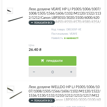
Лезо дозуюче VEAYE HP LJ P1005/1006/1007/
1008/1505/1566/1606/1102/M1120/1522/113
2/1212/Canon LBP3010/3020/3100/6000/620
0/MF4410/4430/4450/4550/4570/4580/435A/
ПОКАЗАТИ ВСЕ
436A/278A/285A/Canon 712/725/726/728, з п
Код товару: DB1505F-VE
оролоном!
Постачальник: VEAYE
Наявність:
в наявності
Ціна
26.40
₴
ПРИДБАТИ
Лезо дозуюче WELLDO HP LJ P1005/1006/10
07/1008/1505/1566/1606/1102/M1120/1522/
1536/1130/1132/1210/1212/1213/1217/M12
5/127/201/225/Canon LBP3010/3020/3100/60
ПОКАЗАТИ ВСЕ
00/6200/MF4410/4430/4450/4550/4570/458