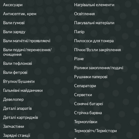
Аксесуари
Нагрівальні елементи
Антисептик, крем
Освітлення
Вали гумові
Пакувальні матеріали
Вали заряду
Папір
Вали магнітні/проявляючі
Пилососи для тонера
Вали подачі/перенесення/
Пічки/Вузли закріплення
очищення
Різне
Вали тефлонові
Ролики захоплення/подачі
Вали фетрові
Рушники паперові
Втулки/Бушинги
Сепаратори
Гальмівні майданчики
Серветки
Девелопер
Сонячні батареї
Деталі апаратів
Стрічка барвна
Деталі картриджів
Термоплівки
Запчастини
Термосвітч/Термістори
Зарядні станції