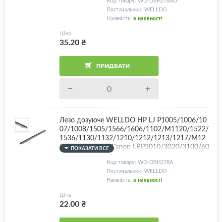
Код товару: WD-DBH278AO
0/CB435A/436A/278A/283A/285A/Canon 712/
Постачальник: WELLDO
725/726/728/737, Frosted OEM Blade! Супер я
Наявність:
в наявності
кість! з клейкою основою!
Ціна
35.20
₴
ПРИДБАТИ
Лезо дозуюче WELLDO HP LJ P1005/1006/10
07/1008/1505/1566/1606/1102/M1120/1522/
1536/1130/1132/1210/1212/1213/1217/M12
5/127/201/225/Canon LBP3010/3020/3100/60
ПОКАЗАТИ ВСЕ
00/6200/MF4410/4430/4450/4550/4570/458
Код товару: WD-DBH278A
0/CB435A/436A/278A/283A/285A/Canon 712/
Постачальник: WELLDO
725/726/728/737, з клейкою стрічкою!
Наявність:
в наявності
Ціна
22.00
₴