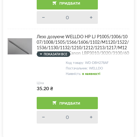
ПРИДБАТИ
Лезо дозуюче WELLDO HP LJ P1005/1006/10
07/1008/1505/1566/1606/1102/M1120/1522/
1536/1130/1132/1210/1212/1213/1217/M12
5/127/201/225/Canon LBP3010/3020/3100/60
ПОКАЗАТИ ВСЕ
00/6200/MF4410/4430/4450/4550/4570/458
Код товару: WD-DBH278AF
0/CB435A/436A/278A/283A/285A/Canon 712/
Постачальник: WELLDO
725/726/728/737, з поролоном!
Наявність:
в наявності
Ціна
35.20
₴
ПРИДБАТИ