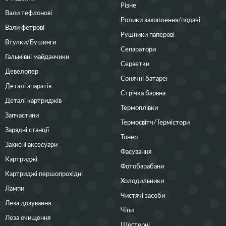
Різне
Вали тефлонові
Ролики захоплення/подачі
Вали фетрові
Рушники паперові
Втулки/Бушинги
Сепаратори
Гальмівні майданчики
Серветки
Девелопер
Сонячні батареї
Деталі апаратів
Стрічка барвна
Деталі картриджів
Термоплівки
Запчастини
Термосвітч/Термістори
Зарядні станції
Тонер
Захисні аксесуари
Фасування
Картриджі
Фотобарабани
Картриджі першопрохідні
Холодильники
Лампи
Чистячі засоби
Леза дозування
Чіпи
Леза очищення
Шестерні