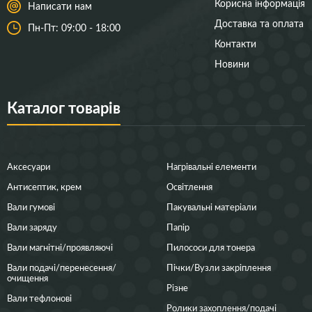
Корисна інформація
Написати нам
Доставка та оплата
Пн-Пт: 09:00 - 18:00
Контакти
Новини
Каталог товарів
Аксесуари
Нагрівальні елементи
Антисептик, крем
Освітлення
Вали гумові
Пакувальні матеріали
Вали заряду
Папір
Вали магнітні/проявляючі
Пилососи для тонера
Вали подачі/перенесення/
Пічки/Вузли закріплення
очищення
Різне
Вали тефлонові
Ролики захоплення/подачі