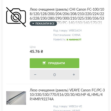
Лезо очищення (ракель) CHI Canon FC-100/10
8/120/128/200/204/206/208/210/220/224/22
6/228/230/280/290/300/210/325/330/336/53
0/540/740/750/770/PC-140/150/160/170/21
ПОКАЗАТИ ВСЕ
0/300/310/320/325/330/400/420/425/428/43
Код товару: WBE16CH
0/530/550/680/700/710/720/730/735/740/74
Постачальник: CHINA
5/750/760/770/775/
Наявність:
в наявності
Ціна
45.76
₴
ПРИДБАТИ
Лезо очищення (ракель) VEAYE Canon FC/PC-3
10/330/530/770/E16/20/30/40/HP 4L/4ML/4
P/4MP/92274A
Код товару: WBE16-VE
Постачальник: VEAYE