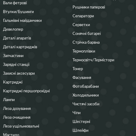
Вали фетрові
Рушники паперові
Втулки/Бушинги
Сепаратори
Гальмівні майданчики
Серветки
Девелопер
Сонячні батареї
Деталі апаратів
Стрічка барвна
Деталі картриджів
Термоплівки
Запчастини
Термосвітч/Термістори
Зарядні станції
Тонер
Захисні аксесуари
Фасування
Картриджі
Фотобарабани
Картриджі першопрохідні
Холодильники
Лампи
Чистячі засоби
Леза дозування
Чіпи
Леза очищення
Шестерні
Леза ущільнювальні
Шлейфи
Мастило