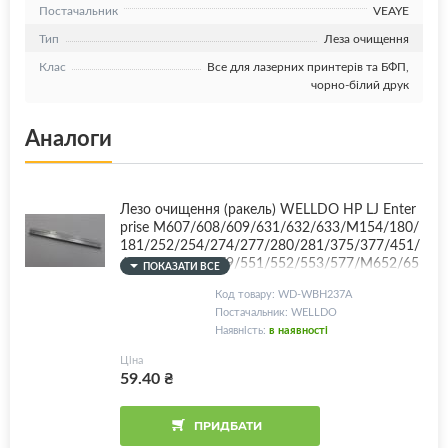
Постачальник
VEAYE
Тип
Леза очищення
Клас
Все для лазерних принтерів та БФП,
чорно-білий друк
Аналоги
Лезо очищення (ракель) WELLDO HP LJ Enter
prise M607/608/609/631/632/633/M154/180/
181/252/254/274/277/280/281/375/377/451/
452/454/477/479/551/552/553/577/M652/65
ПОКАЗАТИ ВСЕ
3/681/682/Canon LBP610/613/621/623/640/6
Код товару: WD-WBH237A
53/654/662/663/664/710/712/MF630/631/63
Постачальник: WELLDO
3/635/641/642/643/644/645/650/730/732/73
Наявність:
в наявності
4/735/740/741/742/743/744/745/746/Canon
040/045/046/054/055/CF237A/CF360A/CF361
Ціна
A/CF362A/CF363A/CF400A/CF401A/CF402A/
59.40
₴
CF403A/CF410A/CF411A/CF412A/CF413A/CF
530A/CF531A/CF532A/CF533A/CF540A/CF54
1A/CF542A/CF543A/W2030A/W2031A/W203
ПРИДБАТИ
2A/W2033A