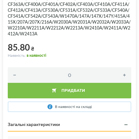
CF363A/CF400A/CF401A/CF402A/CF403A/CF410A/CF411A/
CF412A/CF413A/CF530A/CF531A/CF532A/CF533A/CF540A/
CF541A/CF542A/CF543A/W1470A/147A/147X/147Y/415A/4
15X/207A/207X/216A/W2030A/W2031A/W2032A/W2033A/
W2210A/W2211A/W2212A/W2213A/W2410A/W2411A/W2
412A/W2413A
85.80
₴
Наявність:
в наявності
ПРИДБАТИ
В наявності на складі
Загальні характеристики