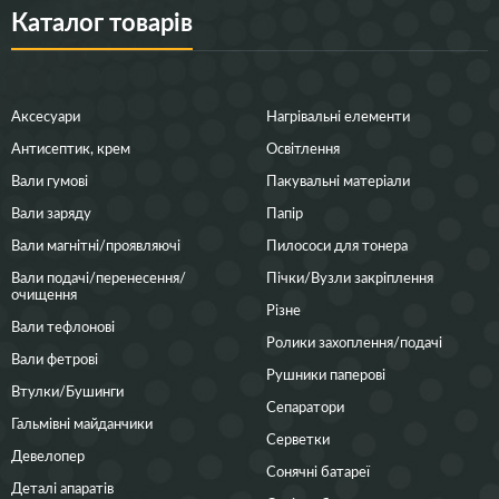
Каталог товарів
Аксесуари
Нагрівальні елементи
Антисептик, крем
Освітлення
Вали гумові
Пакувальні матеріали
Вали заряду
Папір
Вали магнітні/проявляючі
Пилососи для тонера
Вали подачі/перенесення/
Пічки/Вузли закріплення
очищення
Різне
Вали тефлонові
Ролики захоплення/подачі
Вали фетрові
Рушники паперові
Втулки/Бушинги
Сепаратори
Гальмівні майданчики
Серветки
Девелопер
Сонячні батареї
Деталі апаратів