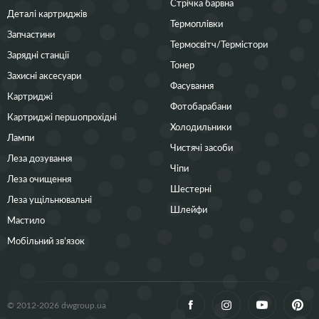
Стрічка барвна
Деталі картриджів
Термоплівки
Запчастини
Термосвітч/Термістори
Зарядні станції
Тонер
Захисні аксесуари
Фасування
Картриджі
Фотобарабани
Картриджі першопрохідні
Холодильники
Лампи
Чистячі засоби
Леза дозування
Чіпи
Леза очищення
Шестерні
Леза ущільнювальні
Шлейфи
Мастило
Мобільний зв’язок
© 2012-2026 dwgroup.ua