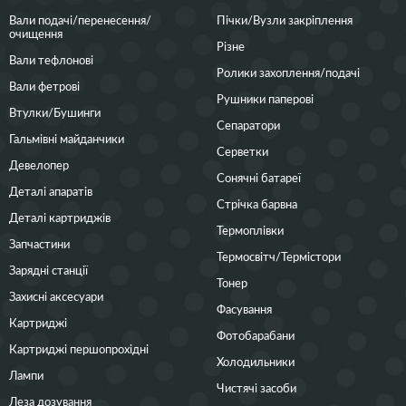
Вали подачі/перенесення/
Пічки/Вузли закріплення
очищення
Різне
Вали тефлонові
Ролики захоплення/подачі
Вали фетрові
Рушники паперові
Втулки/Бушинги
Сепаратори
Гальмівні майданчики
Серветки
Девелопер
Сонячні батареї
Деталі апаратів
Стрічка барвна
Деталі картриджів
Термоплівки
Запчастини
Термосвітч/Термістори
Зарядні станції
Тонер
Захисні аксесуари
Фасування
Картриджі
Фотобарабани
Картриджі першопрохідні
Холодильники
Лампи
Чистячі засоби
Леза дозування