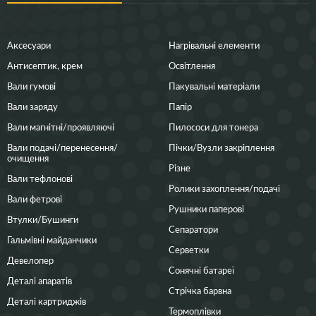
Аксесуари
Нагрівальні елементи
Антисептик, крем
Освітлення
Вали гумові
Пакувальні матеріали
Вали заряду
Папір
Вали магнітні/проявляючі
Пилососи для тонера
Вали подачі/перенесення/
Пічки/Вузли закріплення
очищення
Різне
Вали тефлонові
Ролики захоплення/подачі
Вали фетрові
Рушники паперові
Втулки/Бушинги
Сепаратори
Гальмівні майданчики
Серветки
Девелопер
Сонячні батареї
Деталі апаратів
Стрічка барвна
Деталі картриджів
Термоплівки