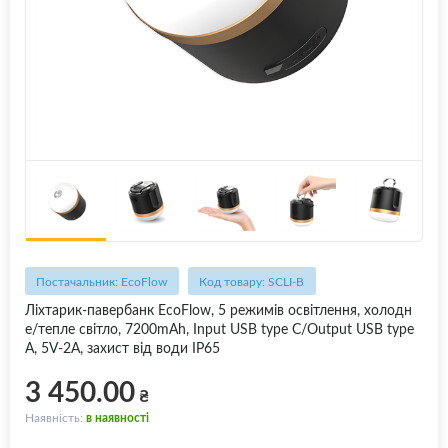
Постачальник: EcoFlow
Код товару: SCLI-B
Ліхтарик-павербанк EcoFlow, 5 режимів освітлення, холодн
е/тепле світло, 7200mAh, Input USB type C/Output USB type
A, 5V-2A, захист від води IP65
3 450.00
₴
Наявність:
в наявності