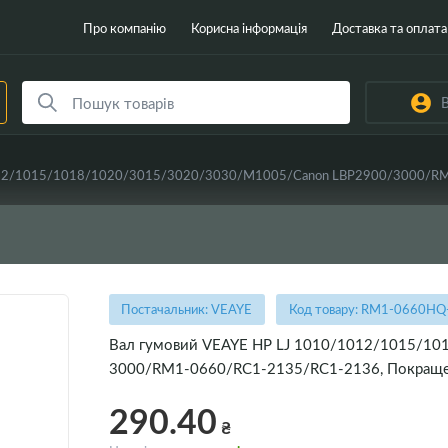
Про компанію
Корисна інформація
Доставка та оплата
В
012/1015/1018/1020/3015/3020/3030/M1005/Canon LBP2900/3000/RM1
Постачальник: VEAYE
Код товару: RM1-0660HQ
Вал гумовий VEAYE HP LJ 1010/1012/1015/1
3000/RM1-0660/RC1-2135/RC1-2136, Покращен
290.40
₴