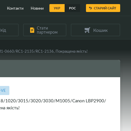
Контакти
Новини
УКР
РОС
СТАРИЙ САЙТ
Стати
Кошик
хід
партнером
-0660/RC1-2135/RC1-2136, Покращена якість!
-VE
018/1020/3015/3020/3030/M1005/Canon LBP2900/
а якість!