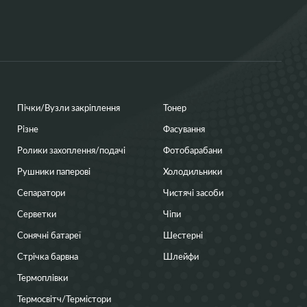
Пічки/Вузли закріплення
Тонер
Різне
Фасування
Ролики захоплення/подачі
Фотобарабани
Рушники паперові
Холодильники
Сепаратори
Чистячі засоби
Серветки
Чіпи
Сонячні батареї
Шестерні
Стрічка барвна
Шлейфи
Термоплівки
Термосвітч/Термістори