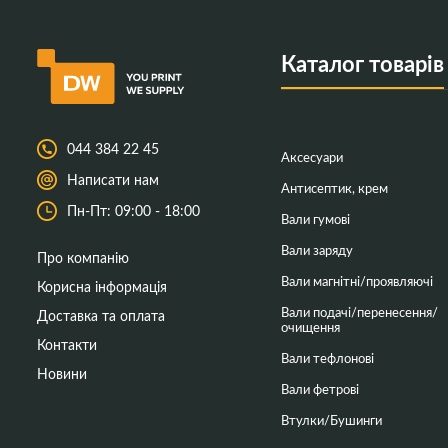
Каталог товарів
044 384 22 45
Аксесуари
Написати нам
Антисептик, крем
Пн-Пт: 09:00 - 18:00
Вали гумові
Вали заряду
Про компанію
Вали магнітні/проявляючі
Корисна інформація
Вали подачі/перенесення/
Доставка та оплата
очищення
Контакти
Вали тефлонові
Новини
Вали фетрові
Втулки/Бушинги