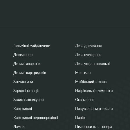
Гальмівні майданчики
Леза дозування
Девелопер
Леза очищення
Деталі апаратів
Леза ущільнювальні
Деталі картриджів
Мастило
Запчастини
Мобільний зв’язок
Зарядні станції
Нагрівальні елементи
Захисні аксесуари
Освітлення
Картриджі
Пакувальні матеріали
Картриджі першопрохідні
Папір
Лампи
Пилососи для тонера