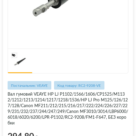
Постачальник: VEAYE
Код товару: RC2-9208-VE
Вал гумовий VEAYE HP LJ P1102/1566/1606/CP1525/M113
2/1212/1213/1214/1217/1218/1536/HP LJ Pro M125/126/12
7/128/Canon MF211/212/215/216/217/222/224/226/227/22
9/231/232/237/244/247/249/Canon MF3010/3014/LBP6000/
6018/6020/6200/LPR-P1102/RC2-9208/FM1-F647, БЕЗ коро
бки
294.80