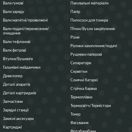
Вали гумові
Пакувальні матеріали
Вали заряду
Папір
Вали магнітні/проявляючі
Пилососи для тонера
Вали подачі/перенесення/
Пічки/Вузли закріплення
очищення
Різне
Вали тефлонові
Ролики захоплення/подачі
Вали фетрові
Рушники паперові
Втулки/Бушинги
Сепаратори
Гальмівні майданчики
Серветки
Девелопер
Сонячні батареї
Деталі апаратів
Стрічка барвна
Деталі картриджів
Термоплівки
Запчастини
Термосвітч/Термістори
Зарядні станції
Тонер
Захисні аксесуари
Фасування
Картриджі
Фотобарабани