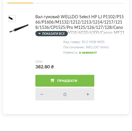
Вал гумовий WELLDO Select HP LJ P1102/P15
66/P1606/M1132/1212/1213/1214/1217/121
8/1536/CP1525/Pro M125/126/127/128/Cano
n LBP 151/6000/6018/6020/6200/Canon MF21
ПОКАЗАТИ ВСЕ
1/212/215/216/217/222/224/226/227/229/23
Код товару: RC2-9208-WDS
1/232/237/244/247/249/MF3010/3014/4410/
Постачальник: WELLDO Select
4430/4450/4550/4570/4580/LPR-P1102/RC2-
Наявність:
в наявності
9208/FM1-F647
Ціна
382.80
₴
ПРИДБАТИ