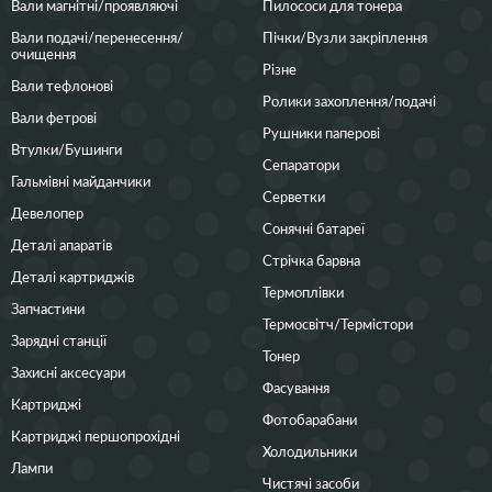
Вали магнітні/проявляючі
Пилососи для тонера
Вали подачі/перенесення/
Пічки/Вузли закріплення
очищення
Різне
Вали тефлонові
Ролики захоплення/подачі
Вали фетрові
Рушники паперові
Втулки/Бушинги
Сепаратори
Гальмівні майданчики
Серветки
Девелопер
Сонячні батареї
Деталі апаратів
Стрічка барвна
Деталі картриджів
Термоплівки
Запчастини
Термосвітч/Термістори
Зарядні станції
Тонер
Захисні аксесуари
Фасування
Картриджі
Фотобарабани
Картриджі першопрохідні
Холодильники
Лампи
Чистячі засоби