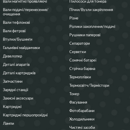
Вали магнітні/проявляючі
Пилососи для тонера
Вали подачі/перенесення/
Пічки/Вузли закріплення
очищення
Різне
Вали тефлонові
Ролики захоплення/подачі
Вали фетрові
Рушники паперові
Втулки/Бушинги
Сепаратори
Гальмівні майданчики
Серветки
Девелопер
Сонячні батареї
Деталі апаратів
Стрічка барвна
Деталі картриджів
Термоплівки
Запчастини
Термосвітч/Термістори
Зарядні станції
Тонер
Захисні аксесуари
Фасування
Картриджі
Фотобарабани
Картриджі першопрохідні
Холодильники
Лампи
Чистячі засоби