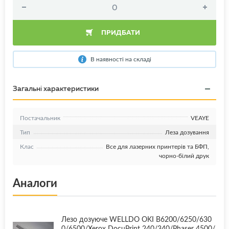
ПРИДБАТИ
В наявності на складі
Загальні характеристики
Постачальник
VEAYE
Тип
Леза дозування
Клас
Все для лазерних принтерів та БФП,
чорно-білий друк
Аналоги
Лезо дозуюче WELLDO OKI B6200/6250/630
0/6500/Xerox DocuPrint 240/340/Phaser 4500/