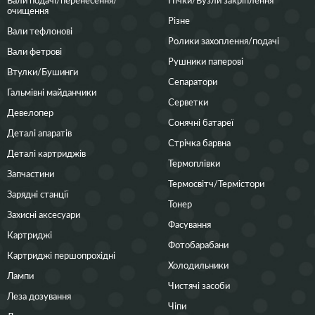
очищення
Різне
Вали тефлонові
Ролики захоплення/подачі
Вали фетрові
Рушники паперові
Втулки/Бушинги
Сепаратори
Гальмівні майданчики
Серветки
Девелопер
Сонячні батареї
Деталі апаратів
Стрічка барвна
Деталі картриджів
Термоплівки
Запчастини
Термосвітч/Термістори
Зарядні станції
Тонер
Захисні аксесуари
Фасування
Картриджі
Фотобарабани
Картриджі першопрохідні
Холодильники
Лампи
Чистячі засоби
Леза дозування
Чіпи